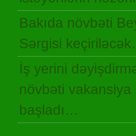
Bakıda növbəti Be
Sərgisi keçiriləcə
İş yerini dəyişdir
növbəti vakansiya 
başladı…