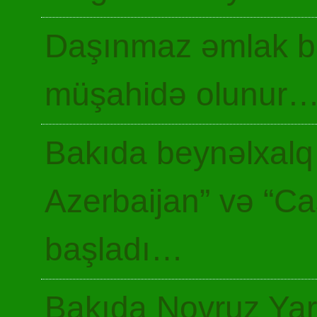
Daşınmaz əmlak ba
müşahidə olunur
Bakıda beynəlxalq 
Azerbaijan” və “Ca
başladı…
Bakıda Novruz Yar