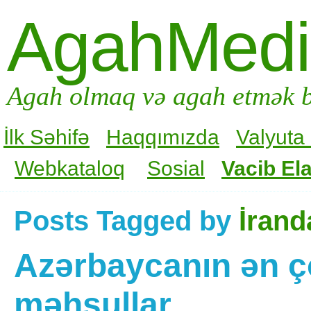
AgahMed
Agah olmaq və agah etmək b
İlk Səhifə
Haqqımızda
Valyuta
Webkataloq
Sosial
Vacib Ela
Posts Tagged by
İrand
Azərbaycanın ən ço
məhsullar…