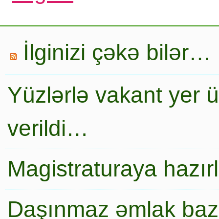
İlginizi çəkə bilər…
Yüzlərlə vakant yer 
verildi…
Magistraturaya hazır
Daşınmaz əmlak baza