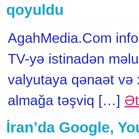
qoyuldu
AgahMedia.Com infor
TV-yə istinadən məlu
valyutaya qənaət və x
almağa təşviq […]
Ət
İran’da Google, Yo