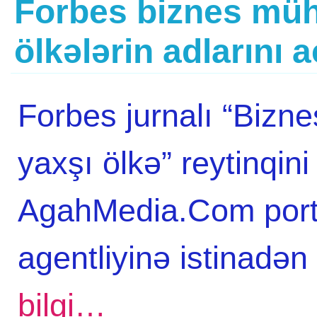
Forbes biznes mühi
ölkələrin adlarını a
Forbes jurnalı “Bizne
yaxşı ölkə” reytinqini
AgahMedia.Com porta
agentliyinə istinadə
bilgi…