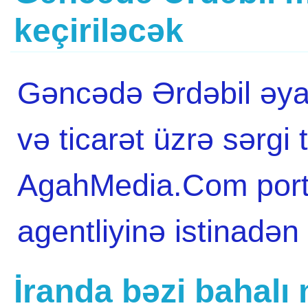
keçiriləcək
Gəncədə Ərdəbil əyal
və ticarət üzrə sərgi 
AgahMedia.Com porta
agentliyinə istinadə
İranda bəzi bahalı