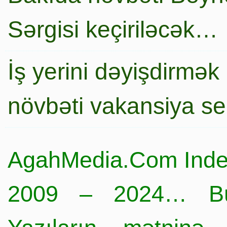
Sərgisi keçiriləcək…
İş yerini dəyişdirmək
növbəti vakansiya s
AgahMedia.Com Inde
2009 – 2024… Büt