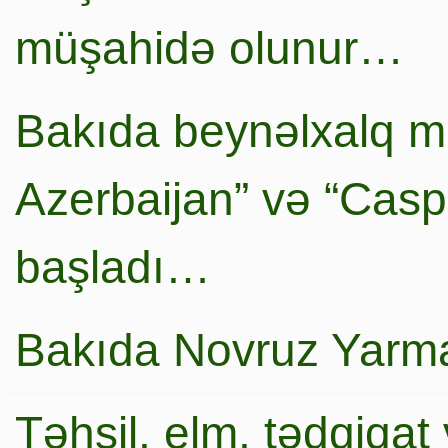
müşahidə olunur…
Bakıda beynəlxalq mi
Azerbaijan” və “Caspi
başladı…
Bakıda Novruz Yarma
Təhsil, elm, tədqiqat 