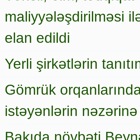
maliyyələşdirilməsi i
elan edildi
Yerli şirkətlərin tanı
Gömrük orqanlarında
istəyənlərin nəzərinə
Bakıda növbəti Beynə