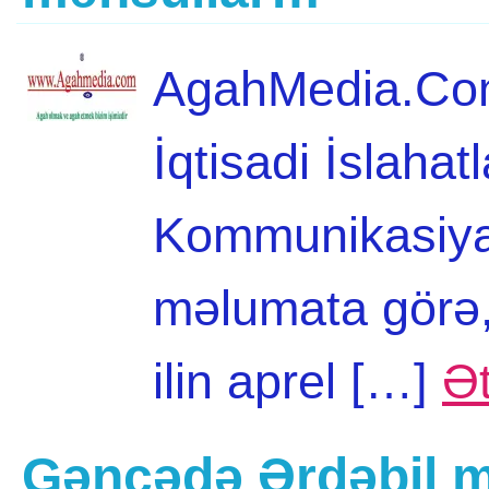
AgahMedia.Com 
İqtisadi İslahatl
Kommunikasiya
məlumata görə, 
ilin aprel […]
Ət
Gəncədə Ərdəbil mə