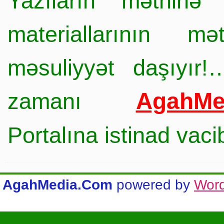
Yazıların mətninə 
materiallarının mə
məsuliyyət daşıyır!
AgahMe
zamanı
Portalına istinad vac
AgahMedia.Com
powered by
Wor