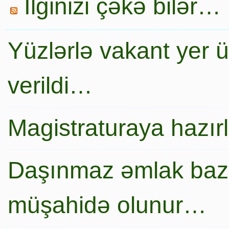
İlginizi çəkə bilər…
Yüzlərlə vakant yer 
verildi…
Magistraturaya hazır
Daşınmaz əmlak baza
müşahidə olunur…