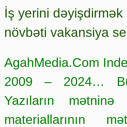
İş yerini dəyişdirmək
növbəti vakansiya s
AgahMedia.Com Inde
2009 – 2024… Büt
Yazıların mətninə 
materiallarının mə