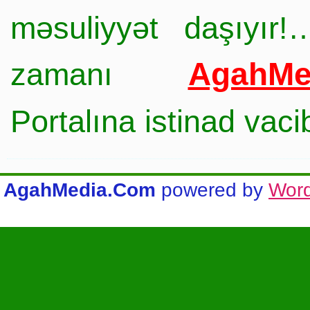
məsuliyyət daşıyır!
AgahMe
zamanı
Portalına istinad vac
AgahMedia.Com
powered by
Wor