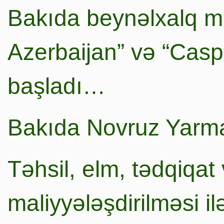
Bakıda beynəlxalq mi
Azerbaijan” və “Caspi
başladı…
Bakıda Novruz Yarma
Təhsil, elm, tədqiqat 
maliyyələşdirilməsi i