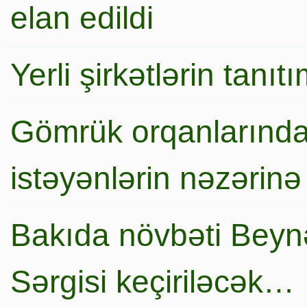
elan edildi
Yerli şirkətlərin tanı
Gömrük orqanlarında
istəyənlərin nəzərinə
Bakıda növbəti Beynə
Sərgisi keçiriləcək…