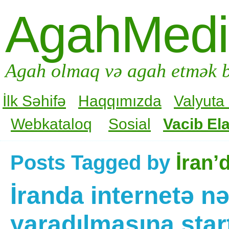
AgahMed
Agah olmaq və agah etmək b
İlk Səhifə
Haqqımızda
Valyuta
Webkataloq
Sosial
Vacib Ela
Posts Tagged by
İran’
İranda internetə 
yaradılmasına start