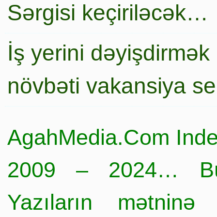
Sərgisi keçiriləcək…
İş yerini dəyişdirmək
növbəti vakansiya s
AgahMedia.Com Inde
2009 – 2024… Büt
Yazıların mətninə 