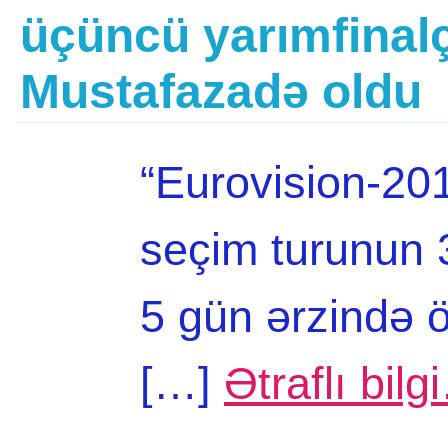
üçüncü yarımfinal
Mustafazadə oldu
“Eurovision-20
seçim turunun 3
5 gün ərzində ö
[…]
Ətraflı bilg