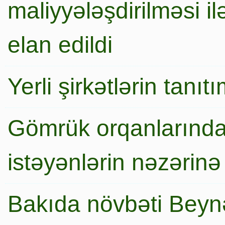
maliyyələşdirilməsi i
elan edildi
Yerli şirkətlərin tanı
Gömrük orqanlarında
istəyənlərin nəzərinə
Bakıda növbəti Beynə