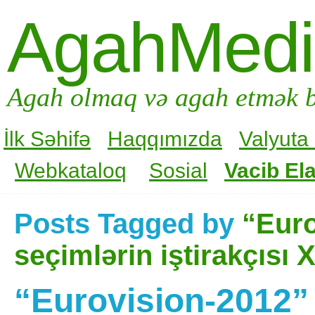
AgahMed
Agah olmaq və agah etmək b
İlk Səhifə
Haqqımızda
Valyuta
Webkataloq
Sosial
Vacib Ela
Posts Tagged by
“Euro
seçimlərin iştirakçıs
“Eurovision-2012” 