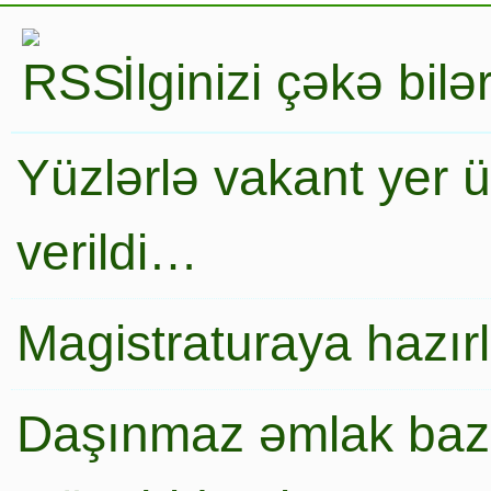
İlginizi çəkə bil
Yüzlərlə vakant yer 
verildi…
Magistraturaya hazır
Daşınmaz əmlak baza