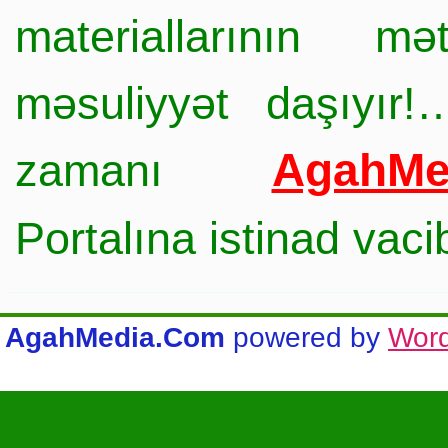
materiallarının mə
məsuliyyət daşıyır!
AgahMe
zamanı
Portalına istinad vac
AgahMedia.Com
powered by
Wor