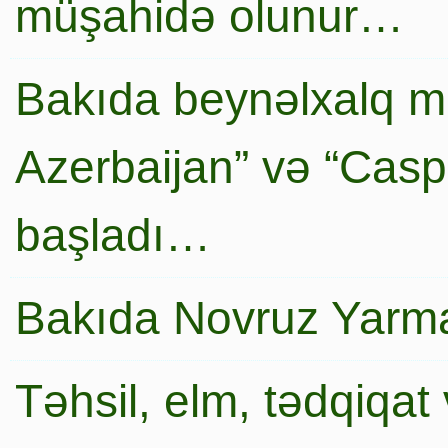
müşahidə olunur…
Bakıda beynəlxalq mi
Azerbaijan” və “Caspi
başladı…
Bakıda Novruz Yarma
Təhsil, elm, tədqiqat 