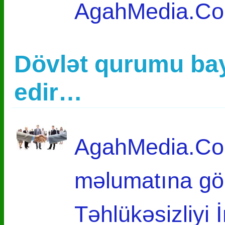
AgahMedia.C
Dövlət qurumu bay
edir…
AgahMedia.Com
məlumatına gö
Təhlükəsizliyi 