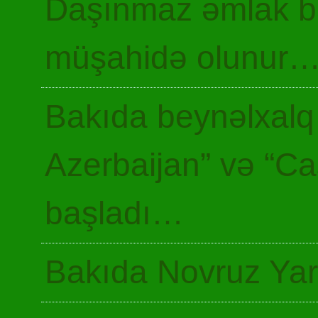
Daşınmaz əmlak ba
müşahidə olunur
Bakıda beynəlxalq 
Azerbaijan” və “Ca
başladı…
Bakıda Novruz Yar