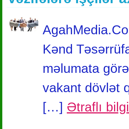
AgahMedia.Com
Kənd Təsərrüfat
məlumata görə, 
vakant dövlət 
[…]
Ətraflı bil