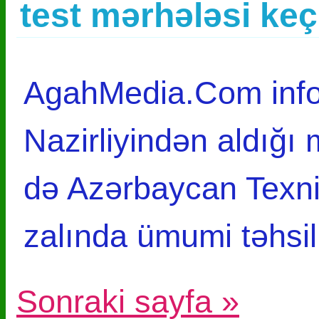
test mərhələsi ke
AgahMedia.Com infor
Nazirliyindən aldığı
də Azərbaycan Texnik
zalında ümumi təhsi
Sonraki sayfa »