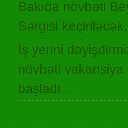
Bakıda növbəti Be
Sərgisi keçiriləcə
İş yerini dəyişdir
növbəti vakansiya 
başladı…