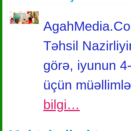
AgahMedia.Com
Təhsil Nazirli
görə, iyunun 4-
üçün müəllimlə
bilgi…