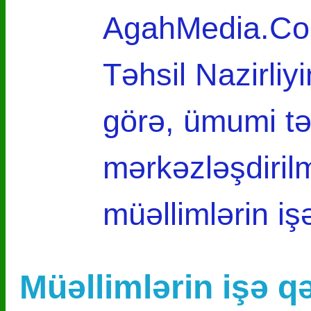
AgahMedia.Com
Təhsil Nazirli
görə, ümumi tə
mərkəzləşdiril
müəllimlərin i
Müəllimlərin işə 