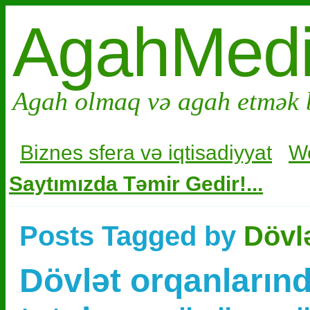
AgahMed
Agah olmaq və agah etmək 
Biznes sfera və i
qtisadiyyat
W
Saytımızda Təmir Gedir!...
Posts Tagged by
Dövlə
Dövlət orqanlarınd