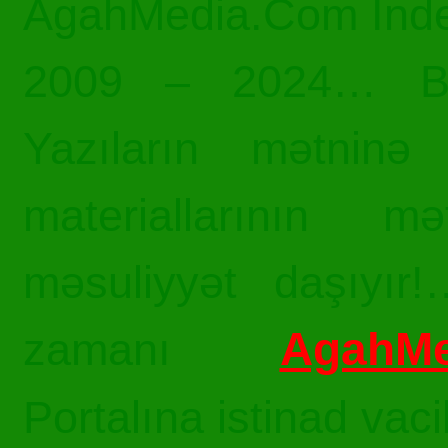
AgahMedia.Com Inde
2009 – 2024… Bü
Yazıların mətninə 
materiallarının mə
məsuliyyət daşıyır!
AgahMe
zamanı
Portalına istinad vac