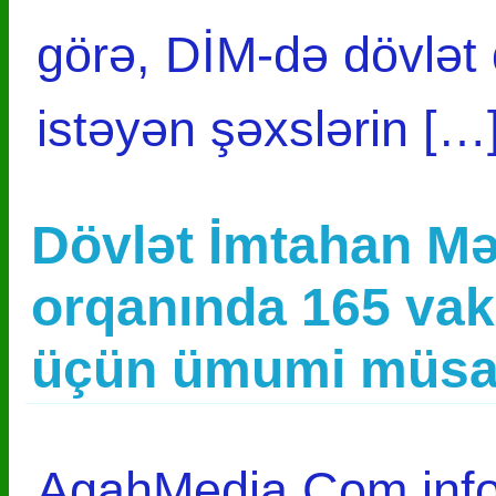
görə, DİM-də dövlət
istəyən şəxslərin […
Dövlət İmtahan Mə
orqanında 165 vak
üçün ümumi müsa
AgahMedia.Com infor