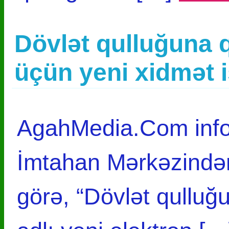
Dövlət qulluğuna 
üçün yeni xidmət i
AgahMedia.Com infor
İmtahan Mərkəzindən
görə, “Dövlət qulluğ