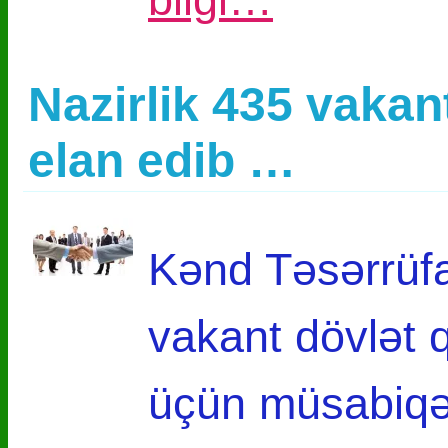
Nazirlik 435 vakan
elan edib …
Kənd Təsərrüfat
vakant dövlət 
üçün müsabiqə