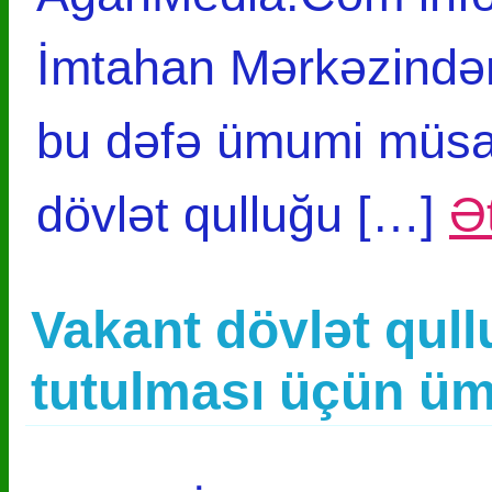
İmtahan Mərkəzindən
bu dəfə ümumi müsah
dövlət qulluğu […]
Ət
Vakant dövlət qull
tutulması üçün ü