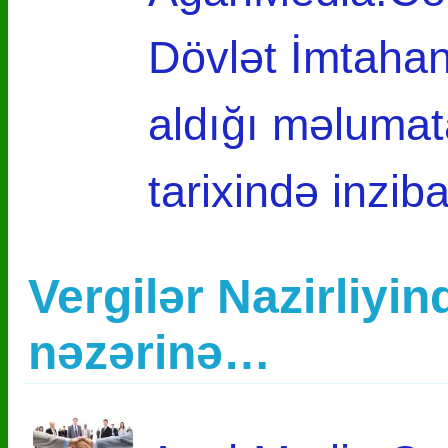
Dövlət İmtaha
aldığı məlumat
tarixində inzib
Vergilər Nazirliyin
nəzərinə…