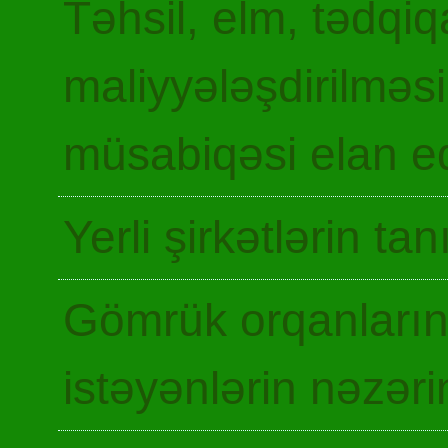
Təhsil, elm, tədqiq
maliyyələşdirilməsi
müsabiqəsi elan ed
Yerli şirkətlərin ta
Gömrük orqanların
istəyənlərin nəzəri