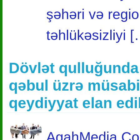
şəhəri və regio
təhlükəsizliyi 
Dövlət qulluğunda 
qəbul üzrə müsabi
qeydiyyat elan edi
AgahMedia.Com