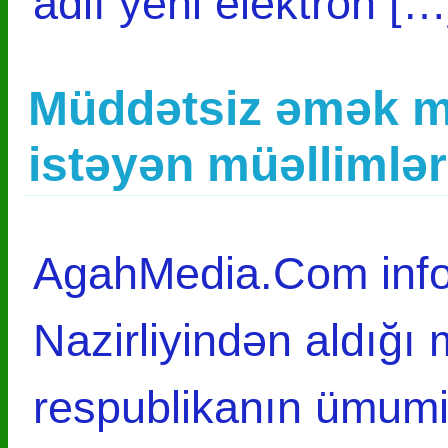
adlı yeni elektron [
Müddətsiz əmək mü
istəyən müəllimlə
AgahMedia.Com infor
Nazirliyindən aldığı
respublikanın ümumi