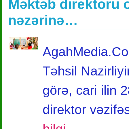
Məktəb direktoru 
nəzərinə…
AgahMedia.Com
Təhsil Nazirli
görə, cari ilin
direktor vəzifə
bilgi…