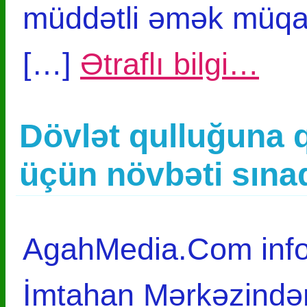
müddətli əmək müqav
[…]
Ətraflı bilgi…
Dövlət qulluğuna 
üçün növbəti sına
AgahMedia.Com infor
İmtahan Mərkəzindən