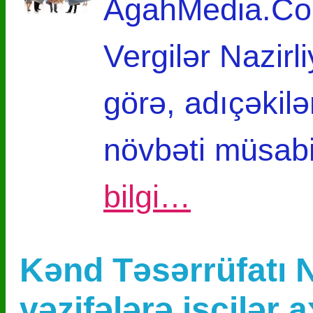
AgahMedia.Com
Vergilər Nazirl
görə, adıçəkilə
növbəti müsabi
bilgi…
Kənd Təsərrüfatı Na
vəzifələrə işçilər 