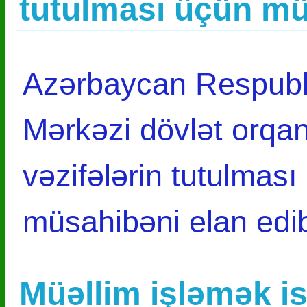
tutulması üçün mü
Azərbaycan Respubli
Mərkəzi dövlət orqan
vəzifələrin tutulması
müsahibəni elan ed
Müəllim işləmək i