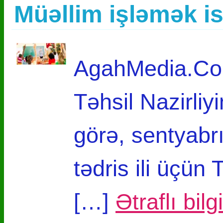
Müəllim işləmək i
AgahMedia.Com
Təhsil Nazirli
görə, sentyab
tədris ili üçün 
[…]
Ətraflı bil