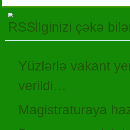
İlginizi çəkə bil
Yüzlərlə vakant y
verildi…
Magistraturaya haz