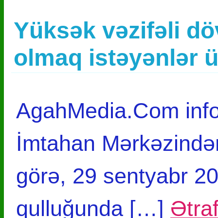
Yüksək vəzifəli dö
olmaq istəyənlər 
AgahMedia.Com infor
İmtahan Mərkəzindən
görə, 29 sentyabr 201
qulluğunda […]
Ətraf