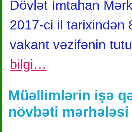
Dövlət İmtahan Mərk
2017-ci il tarixindən
vakant vəzifənin tu
bilgi…
Müəllimlərin işə 
növbəti mərhələsi