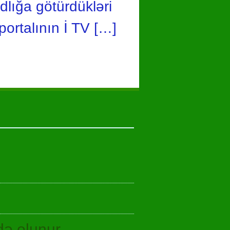
dlığa götürdükləri
portalının İ TV […]
idə olunur…