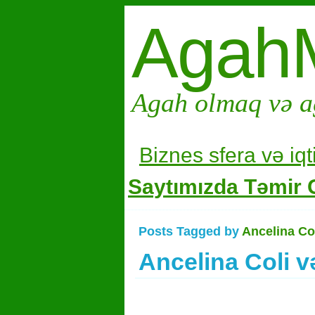
Agah
Agah olmaq və a
Biznes sfera və i
qt
Saytımızda Təmir G
Posts Tagged by
Ancelina Co
Ancelina Coli v