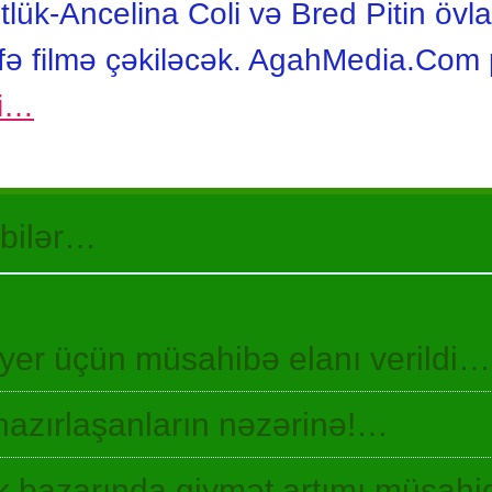
lük-Ancelina Coli və Bred Pitin övla
əfə filmə çəkiləcək. AgahMedia.Com 
gi…
 bilər…
 yer üçün müsahibə elanı verildi…
hazırlaşanların nəzərinə!…
 bazarında qiymət artımı müşah