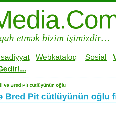
Media.Co
gah etmək bizim işimizdir…
isadiyyat
Webkataloq
Sosial
edir!...
li və Bred Pit cütlüyünün oğlu
ə Bred Pit cütlüyünün oğlu fi