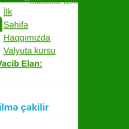
m
İlk
Səhifə
Haqqımızda
Valyuta kursu
Vacib Elan:
lmə çəkilir