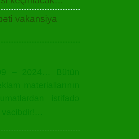
si keçiriləcək…
bəti vakansiya
09 – 2024… Bütün
eklam materiallarının
umatlardan istifadə
 vacibdir!…