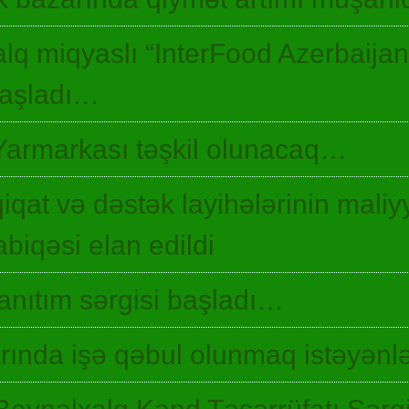
lq miqyaslı “InterFood Azerbaija
 başladı…
Yarmarkası təşkil olunacaq…
qiqat və dəstək layihələrinin maliyy
biqəsi elan edildi
 tanıtım sərgisi başladı…
ında işə qəbul olunmaq istəyənlə