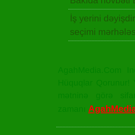
Bakıda növbəti 
İş yerini dəyişd
seçimi mərhələ
AgahMedia.Com In
Hüquqlar Qorunur! Ya
mətninə görə sifar
AgahMedi
zamanı