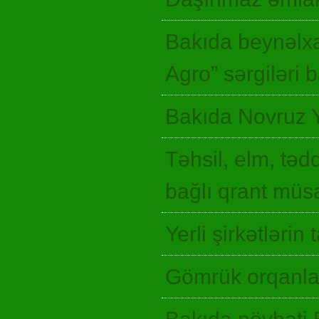
Bakıda beynəlxa
Agro” sərgiləri
Bakıda Novruz 
Təhsil, elm, təd
bağlı qrant müsa
Yerli şirkətlərin
Gömrük orqanlar