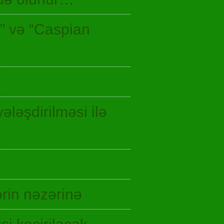
n” və “Caspian
ələşdirilməsi ilə
rin nəzərinə