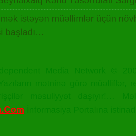
Beynəlxalq Kənd Təsərrüfatı Sərgi
irmək istəyən müəllimlər üçün növ
si başladı…
dependent Media Network © 20
zıların mətninə görə müəlliflər, r
işçilər məsuliyyət daşıyır!… Məl
a.Com
İnformasiya Portalına istinad