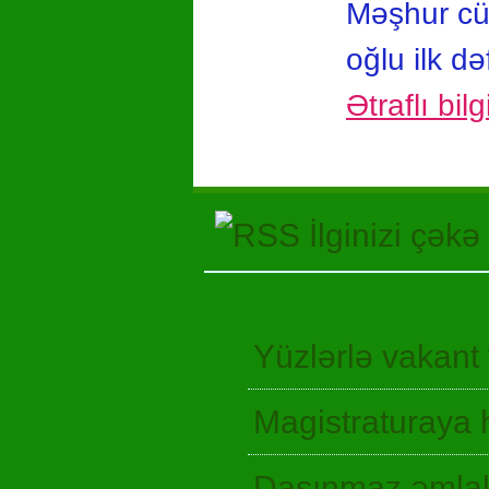
Məşhur cüt
oğlu ilk d
Ətraflı bil
İlginizi çəkə
Yüzlərlə vakant
Magistraturaya 
Daşınmaz əmlak