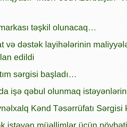
markası təşkil olunacaq…
t və dəstək layihələrinin maliyyələ
an edildi
nıtım sərgisi başladı…
a işə qəbul olunmaq istəyənlərin
nəlxalq Kənd Təsərrüfatı Sərgisi 
ək istəyən müəllimlər üçün növbət