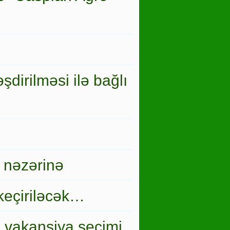
şdirilməsi ilə bağlı
 nəzərinə
keçiriləcək…
i vakansiya seçimi