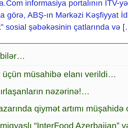
.Com informasiya portalının İTV-yə
 görə, ABŞ-ın Mərkəzi Kəşfiyyat İd
 sosial şəbəkəsinin çatlarında və 
 bilər…
r üçün müsahibə elanı verildi…
ırlaşanların nəzərinə!…
zarında qiymət artımı müşahidə
miqyaslı “InterFood Azerbaijan” v