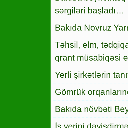
sərgiləri başladı…
Bakıda Novruz Yar
Təhsil, elm, tədqiqa
qrant müsabiqəsi el
Yerli şirkətlərin ta
Gömrük orqanlarınd
Bakıda növbəti Bey
İş yerini dəyişdirm