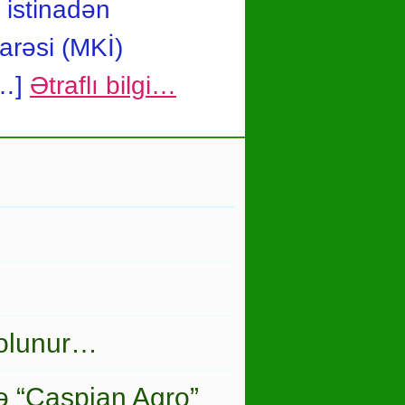
 istinadən
arəsi (MKİ)
[…]
Ətraflı bilgi…
 olunur…
ə “Caspian Agro”