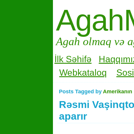
Agah
Agah olmaq və a
İlk Səhifə
Haqqımı
Webkataloq
Sosi
Posts Tagged by
Amerikanın 
Rəsmi Vaşinqto
aparır