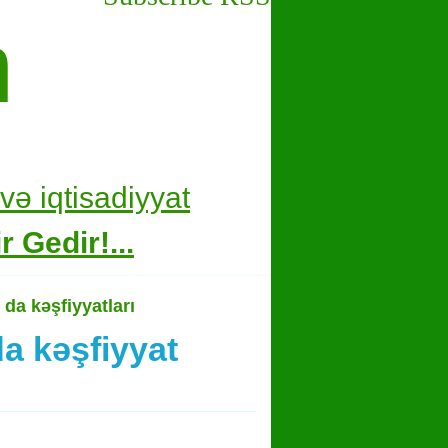
m
və i
qtisadiyyat
 Gedir!...
da kəşfiyyatları
a kəşfiyyat