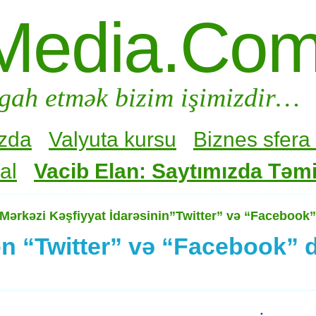
Media.Co
gah etmək bizim işimizdir…
zda
Valyuta kursu
Biznes sfera 
al
Vacib Elan: Saytımızda Təmir
Mərkəzi Kəşfiyyat İdarəsinin”Twitter” və “Facebook” 
n “Twitter” və “Facebook” d