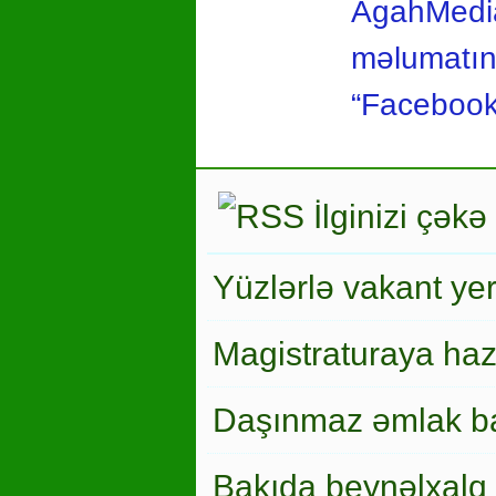
AgahMedia
məlumatına
“Facebook”
İlginizi çəkə
Yüzlərlə vakant ye
Magistraturaya haz
Daşınmaz əmlak ba
Bakıda beynəlxalq 