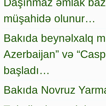
Daşınmaz əmlak baza
müşahidə olunur…
Bakıda beynəlxalq mi
Azerbaijan” və “Caspi
başladı…
Bakıda Novruz Yarma