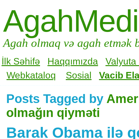
AgahMed
Agah olmaq və agah etmək b
İlk Səhifə
Haqqımızda
Valyuta
Webkataloq
Sosial
Vacib Ela
Posts Tagged by
Ameri
olmağın qiyməti
Barak Obama ilə 