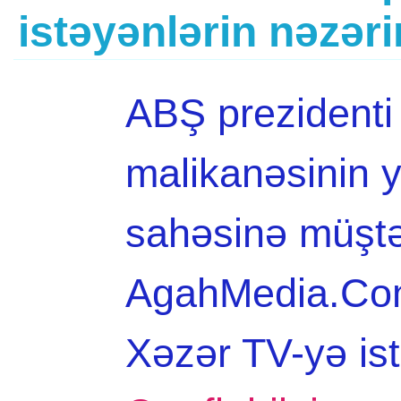
istəyənlərin nəzər
ABŞ prezident
malikanəsinin y
sahəsinə müştəri
AgahMedia.Com 
Xəzər TV-yə is