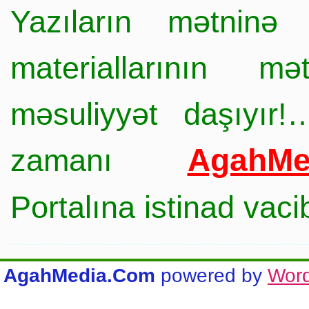
Yazıların mətninə 
materiallarının mə
məsuliyyət daşıyır!
AgahMe
zamanı
Portalına istinad vac
AgahMedia.Com
powered by
Wor