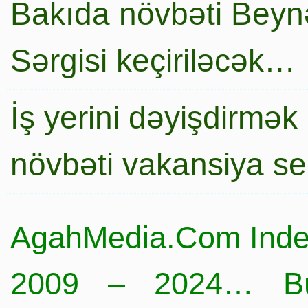
Bakıda növbəti Beynə
Sərgisi keçiriləcək…
İş yerini dəyişdirmək
növbəti vakansiya s
AgahMedia.Com Inde
2009 – 2024… Büt