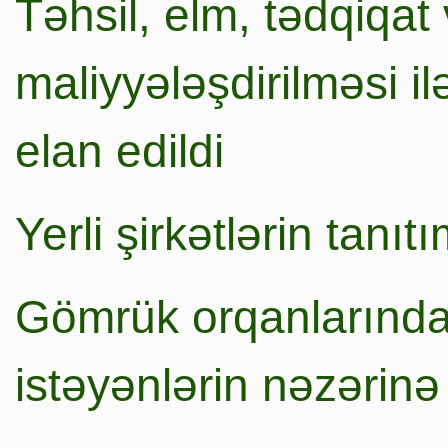
Təhsil, elm, tədqiqat 
maliyyələşdirilməsi i
elan edildi
Yerli şirkətlərin tanı
Gömrük orqanlarında
istəyənlərin nəzərinə