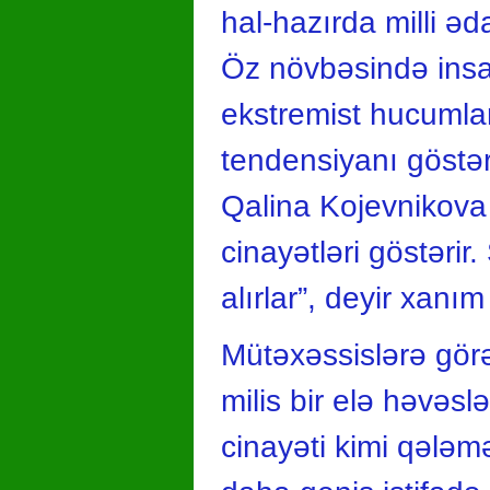
hal-hazırda milli əd
Öz növbəsində insan
ekstremist hucumlar
tendensiyanı göstər
Qalina Kojevnikova b
cinayətləri göstərir
alırlar”, deyir xanı
Mütəxəssislərə görə
milis bir elə həvəsl
cinayəti kimi qələmə