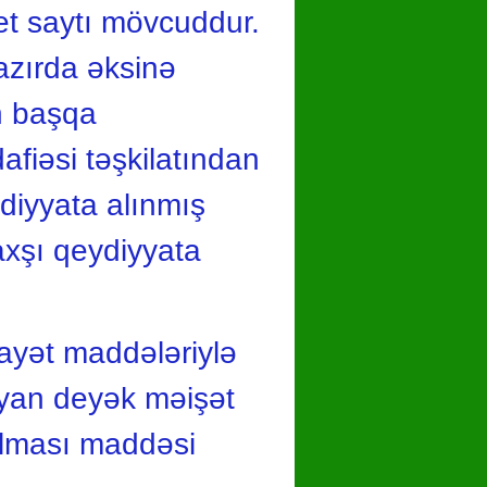
net saytı mövcuddur.
hazırda əksinə
in başqa
fiəsi təşkilatından
ydiyyata alınmış
yaxşı qeydiyyata
nayət maddələriylə
mayan deyək məişət
ırılması maddəsi