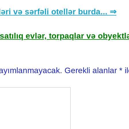
əri və sərfəli otellər burda... ⇒
satılıq evlər, torpaqlar və obyektlə
yayımlanmayacak.
Gerekli alanlar
*
i