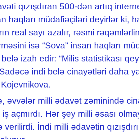
avəti qızışdıran 500-dən artıq inter
 haqları müdafiəçiləri deyirlər ki, 
ın real sayı azalır, rəsmi rəqəmlərl
məsini isə “Sova” insan haqları müda
elə izah edir: “Milis statistikası qe
. Sadəcə indi belə cinayətləri daha 
m Kojevnikova.
, əvvələr milli ədavət zəminində ci
ə iş açmırdı. Hər şey milli əsası ol
 verilirdi. İndi milli ədavətin qızışd