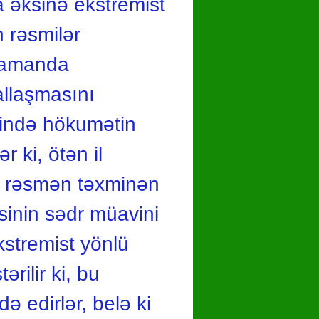
a əksinə ekstremist
n rəsmilər
 zamanda
allaşmasını
əsində hökumətin
r ki, ötən il
vəl rəsmən təxminən
sinin sədr müavini
ekstremist yönlü
ərilir ki, bu
də edirlər, belə ki