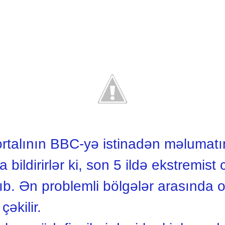
talının BBC-yə istinadən məlumatı
bildirirlər ki, son 5 ildə ekstremist 
tıb. Ən problemli bölgələr arasınd
əkilir.