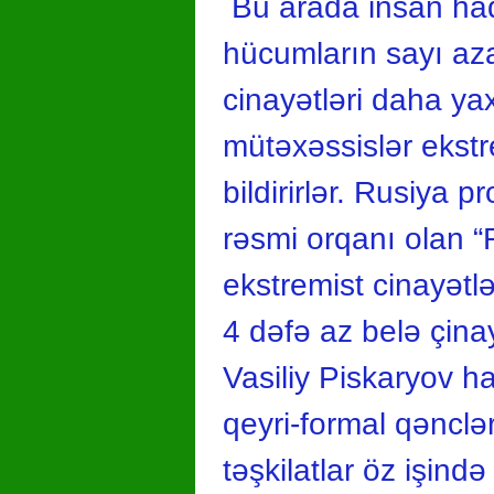
Bu arada insan haql
hücumların sayı aza
cinayətləri daha ya
mütəxəssislər ekstr
bildirirlər. Rusiya
rəsmi orqanı olan “R
ekstremist cinayətl
4 dəfə az belə çina
Vasiliy Piskaryov ha
qeyri-formal qənclər 
təşkilatlar öz işində