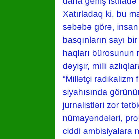
daha geniş istifadə 
Xatırladaq ki, bu m
səbəbə görə, insan h
basqınların sayı b
haqları bürosunun r
dəyişir, milli azlıql
“Millətçi radikalizm 
siyahısında görünür
jurnalistləri zor tət
nümayəndələri, proku
ciddi ambisiyalara m