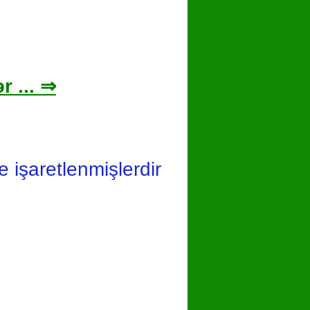
r ... ⇒
le işaretlenmişlerdir