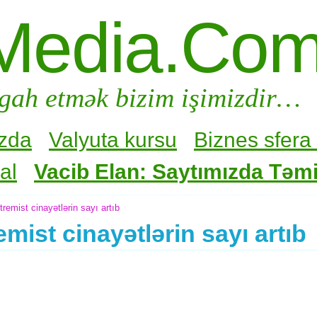
Media.Co
gah etmək bizim işimizdir…
zda
Valyuta kursu
Biznes sfera 
al
Vacib Elan: Saytımızda Təmir
emist cinayətlərin sayı artıb
mist cinayətlərin sayı artıb