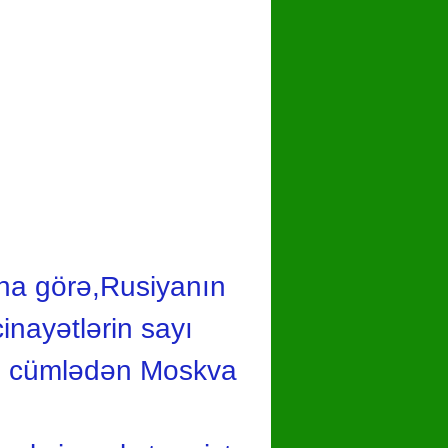
na görə,Rusiyanın
cinayətlərin sayı
a o cümlədən Moskva