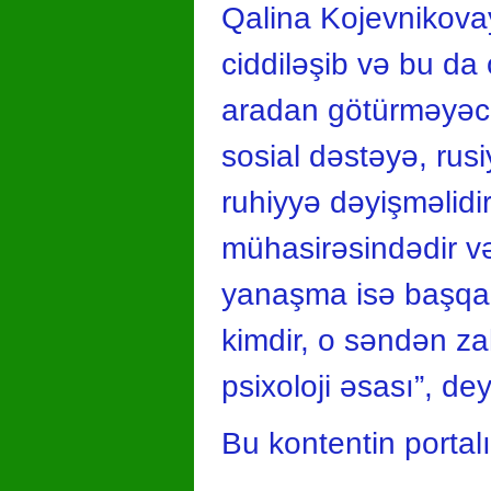
Qalina Kojevnikovay
ciddiləşib və bu da 
aradan götürməyəcək:
sosial dəstəyə, rus
ruhiyyə dəyişməlidir
mühasirəsindədir və
yanaşma isə başqala
kimdir, o səndən zah
psixoloji əsası”, de
Bu kontentin portal