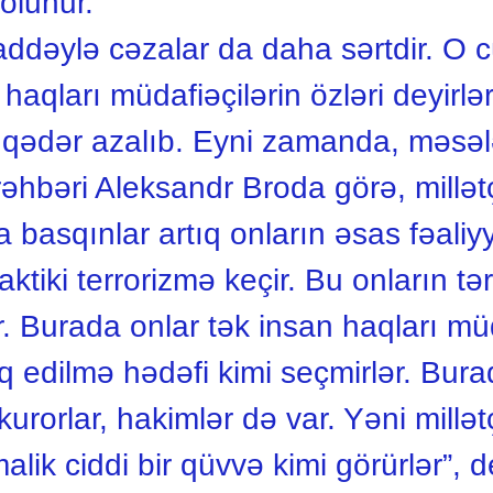
olunur.
addəylə cəzalar da daha sərtdir. O
aqları müdafiəçilərin özləri deyirlər
ir qədər azalıb. Eyni zamanda, məsə
əhbəri Aleksandr Broda görə, millətçi
ara basqınlar artıq onların əsas fəaliy
faktiki terrorizmə keçir. Bu onların t
. Burada onlar tək insan haqları müd
biq edilmə hədəfi kimi seçmirlər. Bura
rorlar, hakimlər də var. Yəni millətçi
alik ciddi bir qüvvə kimi görürlər”, 