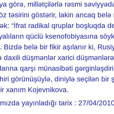
a görə, millətçilərlə rəsmi səviyyəd
öz təsirini göstərir, lakin ancaq bel
 “İfrat radikal qruplar boşluqda dey
iyalıların qüclü ksenofobiyasına söyk
. Bizdə belə bir fikir aşılanır ki, Ru
 daxili düşmənlər xarici düşmənlərə
rına qarşı münasibəti gərginləşdir
iri görünüşüylə, diniylə seçilən bir ş
yir xanım Kojevnikova.
ımızda yayınladığı tarix :
27/04/201