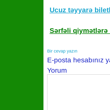
Ucuz təyyarə biletl
Sərfəli qiymətlərə 
Bir cevap yazın
E-posta hesabınız 
Yorum