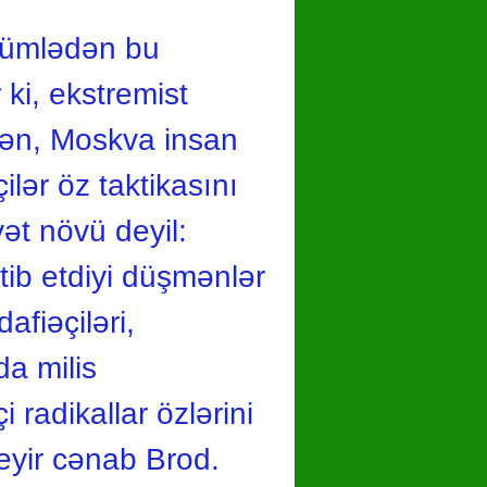
 cümlədən bu
 ki, ekstremist
lən, Moskva insan
lər öz taktikasını
yət növü deyil:
ərtib etdiyi düşmənlər
afiəçiləri,
da milis
 radikallar özlərini
deyir cənab Brod.