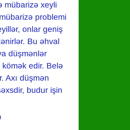
ə mübarizə xeyli
ə mübarizə problemi
illər, onlar geniş
ənirlər. Bu əhval
siya düşmənlər
 kömək edir. Belə
ir. Axı düşmən
əxsdir, budur işin
0