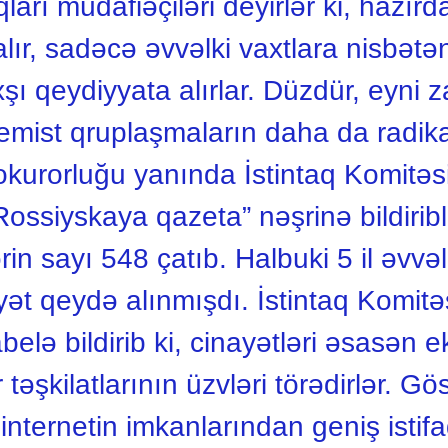
arı müdafiəçiləri deyirlər ki, hazırd
lır, sadəcə əvvəlki vaxtlara nisbətə
xşı qeydiyyata alırlar. Düzdür, eyni
emist qruplaşmaların daha da radik
 prokurorluğu yanında İstintaq Komit
ossiyskaya qazeta” nəşrinə bildiriblə
ərin sayı 548 çatıb. Halbuki 5 il əv
yət qeydə alınmışdı. İstintaq Komitə
belə bildirib ki, cinayətləri əsasən 
təşkilatlarının üzvləri törədirlər. Göst
 internetin imkanlarından geniş istifa