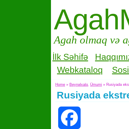
Agah
Agah olmaq və a
İlk Səhifə
Haqqımı
Webkataloq
Sosi
Home
»
Beynəlxalq
,
Ümumi
» Rusiyada ekstr
Rusiyada ekstre