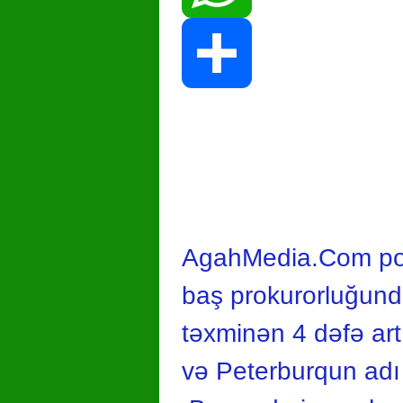
WhatsApp
Share
AgahMedia.Com por
baş prokurorluğunda 
təxminən 4 dəfə ar
və Peterburqun adı ç