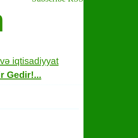
m
və i
qtisadiyyat
 Gedir!...