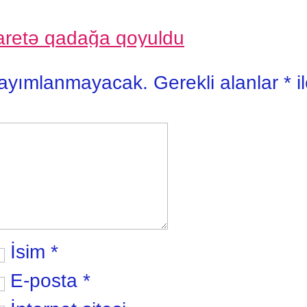
aretə qadağa qoyuldu
yayımlanmayacak.
Gerekli alanlar
*
i
İsim
*
E-posta
*