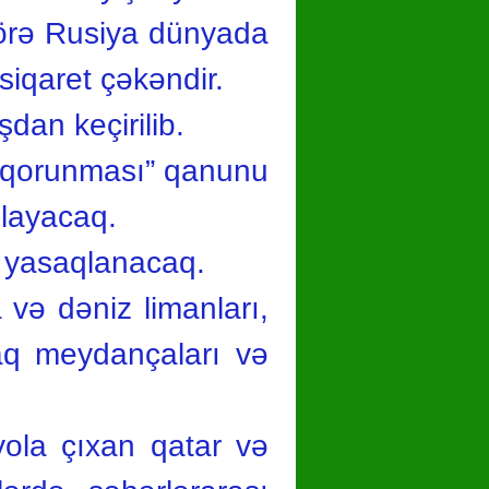
görə Rusiya dünyada
siqaret çəkəndir.
an keçirilib.
n qorunması” qanunu
layacaq.
ə yasaqlanacaq.
 və dəniz limanları,
caq meydançaları və
yola çıxan qatar və