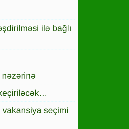
şdirilməsi ilə bağlı
 nəzərinə
keçiriləcək…
i vakansiya seçimi