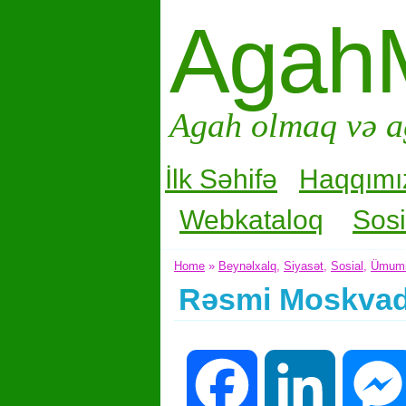
Agah
Agah olmaq və a
İlk Səhifə
Haqqımı
Webkataloq
Sosi
Home
»
Beynəlxalq
,
Siyasət
,
Sosial
,
Ümum
Rəsmi Moskvad
Facebook
LinkedIn