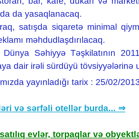
storan, bar, kafe, dükan və market
ında da yasaqlanacaq.
q, satışda siqaretə minimal qiym
 reklamı məhdudlaşdırılacaq.
k Dünya Səhiyyə Təşkilatının 2011-
a dair irəli sürdüyü tövsiyyələrinə u
ımızda yayınladığı tarix :
25/02/201
əri və sərfəli otellər burda... ⇒
satılıq evlər, torpaqlar və obyektlə