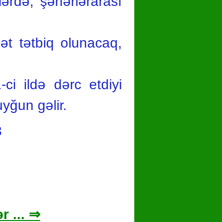
lərdə, şəhərlərarası
ət tətbiq olunacaq,
ci ildə dərc etdiyi
yğun gəlir.
3
r ... ⇒