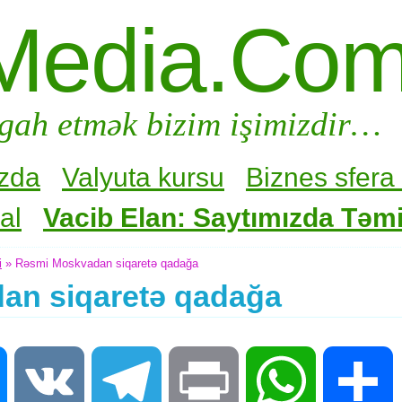
Media.Co
gah etmək bizim işimizdir…
zda
Valyuta kursu
Biznes sfera 
al
Vacib Elan: Saytımızda Təmir
i
» Rəsmi Moskvadan siqaretə qadağa
an siqaretə qadağa
Messenger
VK
Telegram
Print
WhatsApp
S