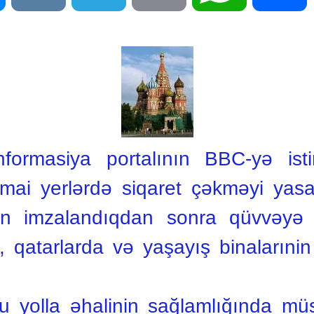
formasiya portalının BBC-yə ist
imai yerlərdə siqaret çəkməyi ya
dən imzalandıqdan sonra qüvvəyə
, qatarlarda və yaşayış binalarınin
 yolla əhalinin sağlamlığında müsb