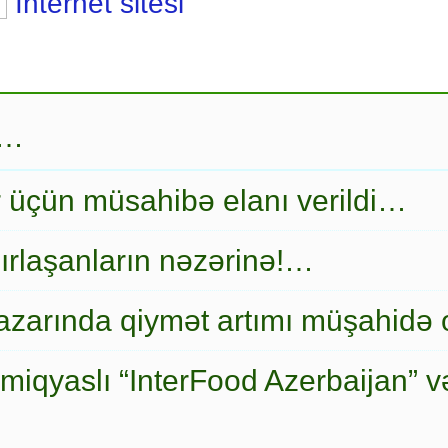
İnternet sitesi
r…
r üçün müsahibə elanı verildi…
ırlaşanların nəzərinə!…
zarında qiymət artımı müşahidə
miqyaslı “InterFood Azerbaijan” v