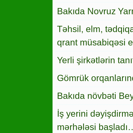
Bakıda Novruz Yar
Təhsil, elm, tədqiqa
qrant müsabiqəsi el
Yerli şirkətlərin ta
Gömrük orqanlarınd
Bakıda növbəti Bey
İş yerini dəyişdirm
mərhələsi başladı