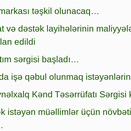
markası təşkil olunacaq…
t və dəstək layihələrinin maliyyələ
an edildi
nıtım sərgisi başladı…
a işə qəbul olunmaq istəyənlərin
nəlxalq Kənd Təsərrüfatı Sərgisi 
ək istəyən müəllimlər üçün növbət
…