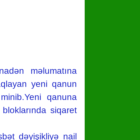
inadən məlumatına
saqlayan yeni qanun
 minib.Yeni qanuna
 bloklarında siqaret
ət dəyişikliyə nail