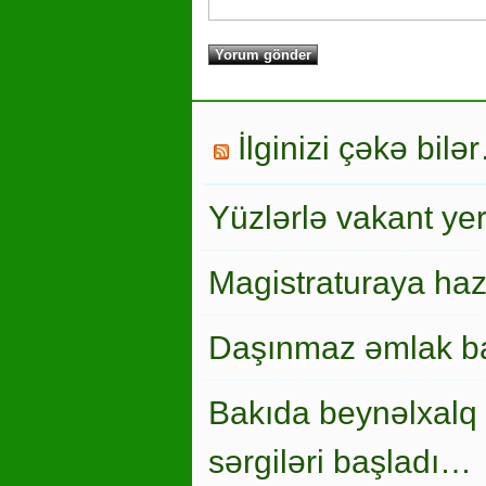
İlginizi çəkə bilə
Yüzlərlə vakant ye
Magistraturaya haz
Daşınmaz əmlak ba
Bakıda beynəlxalq 
sərgiləri başladı…