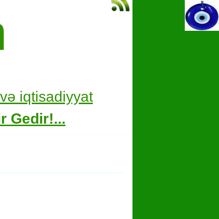
m
və i
qtisadiyyat
 Gedir!...
hare