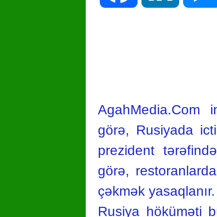
AgahMedia.Com in
görə, Rusiyada ict
prezident tərəfin
görə, restoranlarda
çəkmək yasaqlanır.
Rusiya höküməti bu