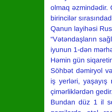
olmaq əzmindədir. 
birincilər sırasınd
Qanun layihəsi Rus
“Vətəndaşların sağ
iyunun 1-dən mərh
Həmin gün siqareti
Söhbət dəmiryol və 
iş yerləri, yaşayı
çimərliklərdən gedir
Bundan düz 1 il so