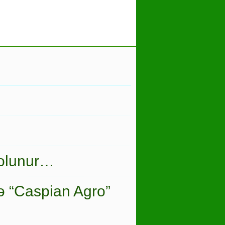
 olunur…
ə “Caspian Agro”