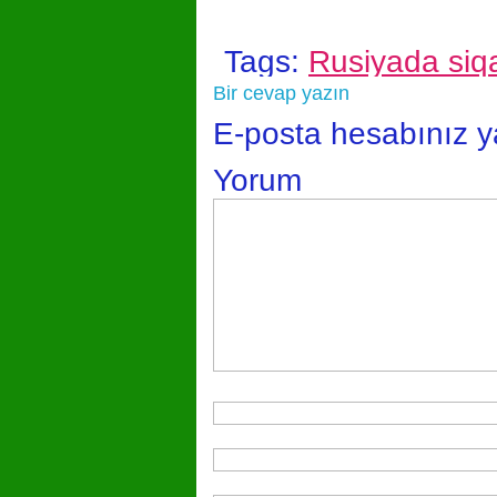
Tags:
Rusiyada siq
Bir cevap yazın
E-posta hesabınız 
Yorum