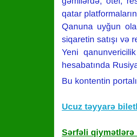
gəmilərdə, otel, re
qatar platformalar
Qanuna uyğun olara
siqaretin satışı və
Yeni qanunvericili
hesabatında Rusiyay
Bu kontentin portal
Ucuz təyyarə biletl
Sərfəli qiymətlərə 