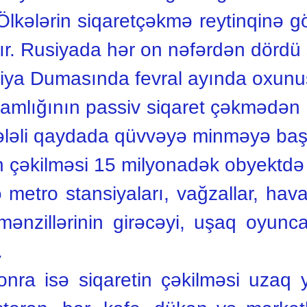
Ölkələrin siqaretçəkmə reytinqinə 
adır. Rusiyada hər on nəfərdən dördü 
iya Dumasında fevral ayında oxunuşd
lamlığının passiv siqaret çəkmədə
ələli qaydada qüvvəyə minməyə baş
n çəkilməsi 15 milyonadək obyektd
metro stansiyaları, vağzallar, hava
ş mənzillərinin girəcəyi, uşaq oyun
.
nra isə siqaretin çəkilməsi uzaq 