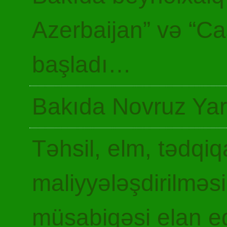
Azerbaijan” və “Ca
başladı…
Bakıda Novruz Yar
Təhsil, elm, tədqiq
maliyyələşdirilməsi
müsabiqəsi elan ed