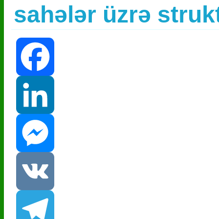
sahələr üzrə stru
Facebook
LinkedIn
Messenger
VK