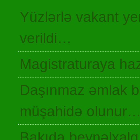
Yüzlərlə vakant y
verildi…
Magistraturaya haz
Daşınmaz əmlak ba
müşahidə olunur
Bakıda beynəlxalq 