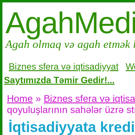
AgahMed
Agah olmaq və agah etmək 
Biznes sfera və i
qtisadiyyat
W
Saytımızda Təmir Gedir!...
Home
»
Biznes sfera və iqtis
qoyuluşlarının sahələr üzrə s
İqtisadiyyata kred