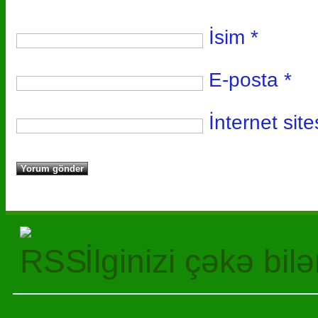
İsim
*
E-posta
*
İnternet site
İlginizi çəkə bil