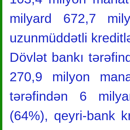
milyard 672,7 mil
uzunmüddətli kreditlə
Dövlət bankı tərəfin
270,9 milyon mana
tərəfindən 6 mily
(64%), qeyri-bank kre