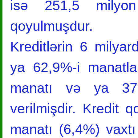
isə 251,5 milyo
qoyulmuşdur.
Kreditlərin 6 milya
ya 62,9%-i manatla
manatı və ya 37,1
verilmişdir. Kredit 
manatı (6,4%) vaxtı