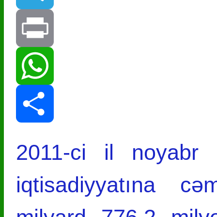
Telegram
Print
WhatsApp
Share
2011-ci il noyabr
iqtisadiyyatına cə