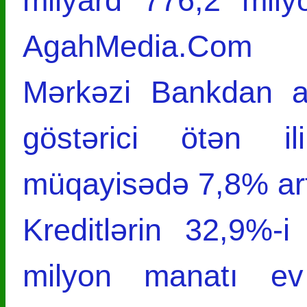
milyard 776,2 mily
AgahMedia.Com i
Mərkəzi Bankdan a
göstərici ötən i
müqayisədə 7,8% art
Kreditlərin 32,9%-
milyon manatı ev t