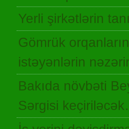
Yerli şirkətlərin ta
Gömrük orqanların
istəyənlərin nəzəri
Bakıda növbəti Be
Sərgisi keçiriləcə