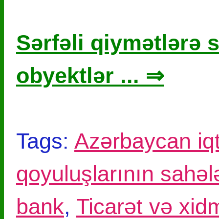
Sərfəli qiymətlərə s
obyektlər ... ⇒
Tags:
Azərbaycan iqt
qoyuluşlarının sahəl
bank
,
Ticarət və xid