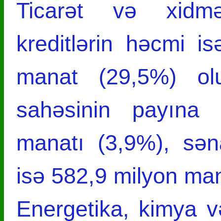
Ticarət və xidmə
kreditlərin həcmi i
manat (29,5%) olu
sahəsinin payına k
manatı (3,9%), sən
isə 582,9 milyon ma
Energetika, kimya və