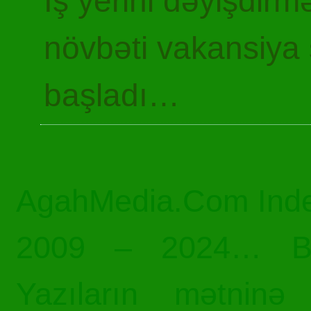
İş yerini dəyişdir
növbəti vakansiya 
başladı…
AgahMedia.Com Inde
2009 – 2024… Bü
Yazıların mətninə 