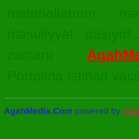
materiallarının mə
məsuliyyət daşıyır!
AgahMe
zamanı
Portalına istinad vac
AgahMedia.Com
powered by
Wor