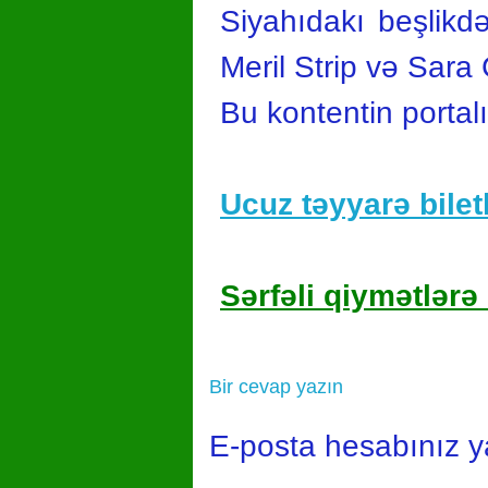
Siyahıdakı beşlikdə
Meril Strip və Sara
Bu kontentin portal
Ucuz təyyarə biletl
Sərfəli qiymətlərə 
Bir cevap yazın
E-posta hesabınız 