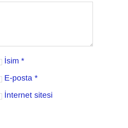
İsim
*
E-posta
*
İnternet sitesi