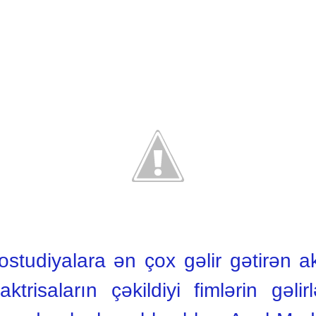
ostudiyalara ən çox gəlir gətirən ak
trisaların çəkildiyi fimlərin gəlirl