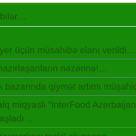
 bilər…
 yer üçün müsahibə elanı verildi…
hazırlaşanların nəzərinə!…
 bazarında qiymət artımı müşah
lq miqyaslı “InterFood Azerbaija
 başladı…