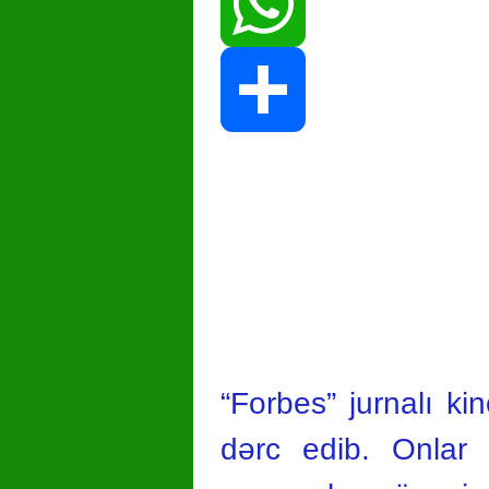
Print
WhatsApp
Share
“Forbes” jurnalı kin
dərc edib. Onlar ak