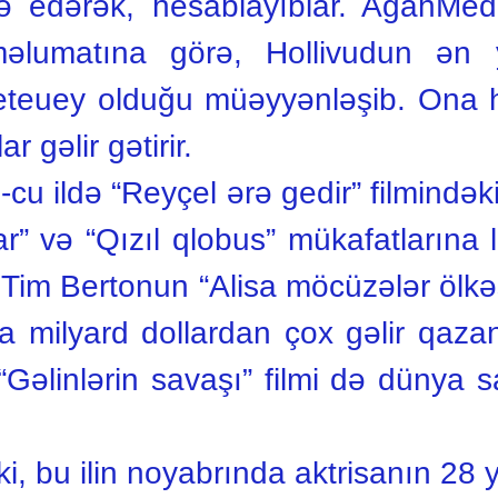
ə edərək, hesablayıblar. AgahMedi
əlumatına görə, Hollivudun ən y
eteuey olduğu müəyyənləşib. Ona h
r gəlir gətirir.
cu ildə “Reyçel ərə gedir” filmindəki
” və “Qızıl qlobus” mükafatlarına 
r Tim Bertonun “Alisa möcüzələr ölkəs
da milyard dollardan çox gəlir qaz
i “Gəlinlərin savaşı” filmi də dünya 
, bu ilin noyabrında aktrisanın 28