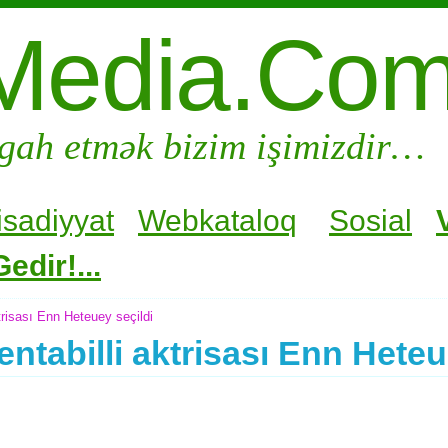
Media.Co
gah etmək bizim işimizdir…
isadiyyat
Webkataloq
Sosial
edir!...
trisası Enn Heteuey seçildi
entabilli aktrisası Enn Heteu