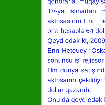
qonorarla müqayis
TV-yə istinadən m
aktrisasının Enn H
orta hesabla 64 dolla
Qeyd edək ki, 2009-
Enn Heteuey “Oskar
sonuncu işi rejisso
film dünya satışın
aktrisanın çəkildiy
dollar qazanıb.
Onu da qeyd edək ki