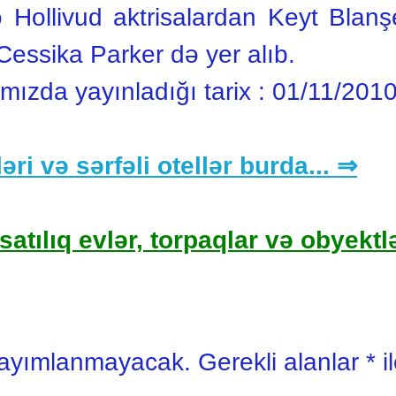
 Hollivud aktrisalardan Keyt Blanş
 Cessika Parker də yer alıb.
ımızda yayınladığı tarix :
01/11/201
əri və sərfəli otellər burda... ⇒
satılıq evlər, torpaqlar və obyektlə
yayımlanmayacak.
Gerekli alanlar
*
i