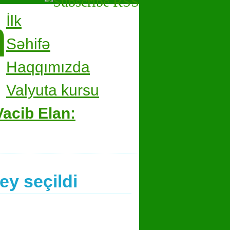
m
İlk
Səhifə
Haqqımızda
Valyuta kursu
Vacib Elan:
ey seçildi