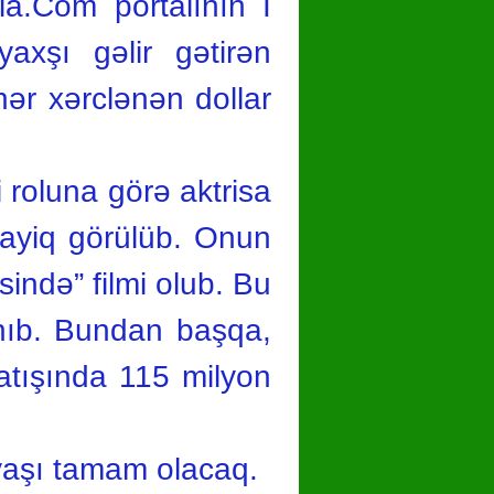
a.Com portalının İ
axşı gəlir gətirən
ər xərclənən dollar
 roluna görə aktrisa
layiq görülüb. Onun
ində” filmi olub. Bu
anıb. Bundan başqa,
satışında 115 milyon
 yaşı tamam olacaq.