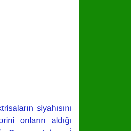
trisaların siyahısını
ərini onların aldığı