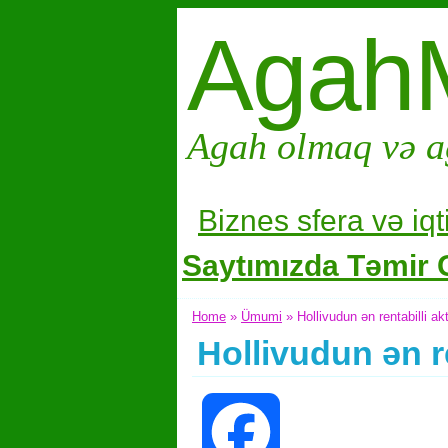
Agah
Agah olmaq və a
Biznes sfera və i
qt
Saytımızda Təmir G
Home
»
Ümumi
» Hollivudun ən rentabilli ak
Hollivudun ən r