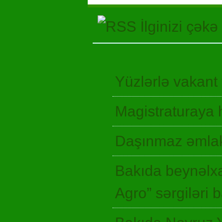
İlginizi çəkə
Yüzlərlə vakant
Magistraturaya 
Daşınmaz əmlak
Bakıda beynəlxa
Agro” sərgiləri