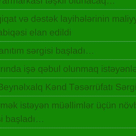
Yarmarkası təşkil olunacaq…
qiqat və dəstək layihələrinin maliyy
biqəsi elan edildi
 tanıtım sərgisi başladı…
ında işə qəbul olunmaq istəyənlə
Beynəlxalq Kənd Təsərrüfatı Sərgi
irmək istəyən müəllimlər üçün növ
si başladı…