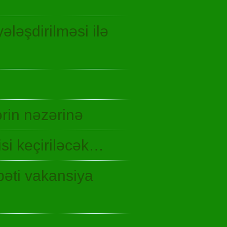
ələşdirilməsi ilə
rin nəzərinə
si keçiriləcək…
bəti vakansiya