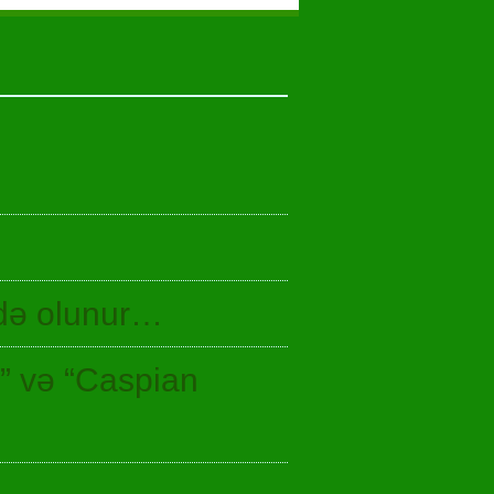
idə olunur…
n” və “Caspian