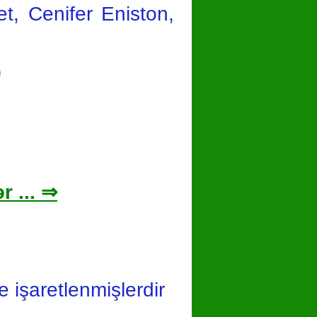
et, Cenifer Eniston,
0
r ... ⇒
le işaretlenmişlerdir