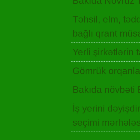
Bakıda Novruz 
Təhsil, elm, təd
bağlı qrant müsa
Yerli şirkətlərin
Gömrük orqanlar
Bakıda növbəti 
İş yerini dəyişd
seçimi mərhələ