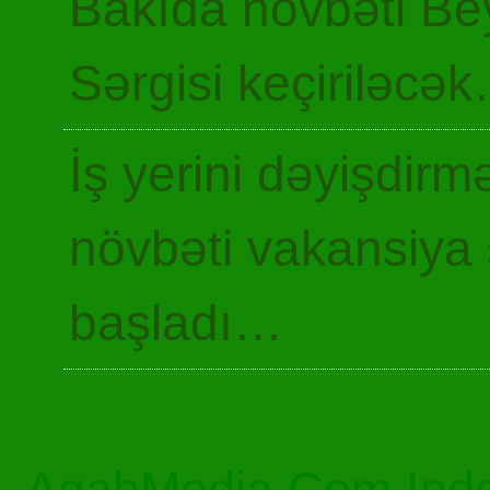
Bakıda növbəti Be
Sərgisi keçiriləcə
İş yerini dəyişdir
növbəti vakansiya 
başladı…
AgahMedia.Com Inde