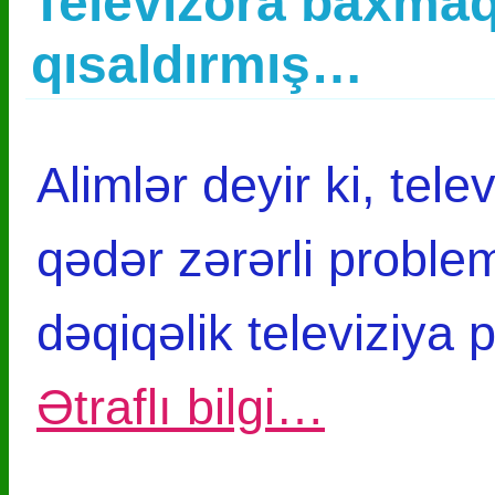
Televizora baxma
qısaldırmış…
Alimlər deyir ki, tele
qədər zərərli proble
dəqiqəlik televiziya
Ətraflı bilgi…