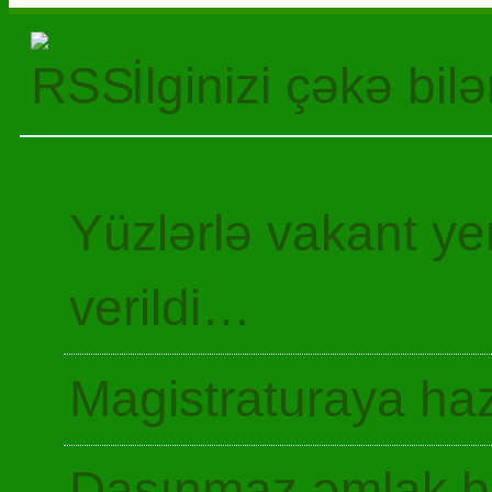
İlginizi çəkə bil
Yüzlərlə vakant y
verildi…
Magistraturaya haz
Daşınmaz əmlak ba