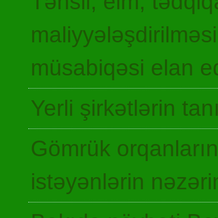
Təhsil, elm, tədqiq
maliyyələşdirilməsi
müsabiqəsi elan ed
Yerli şirkətlərin ta
Gömrük orqanların
istəyənlərin nəzəri