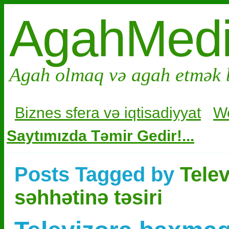
AgahMed
Agah olmaq və agah etmək 
Biznes sfera və i
qtisadiyyat
W
Saytımızda Təmir Gedir!...
Posts Tagged by
Tele
səhhətinə təsiri