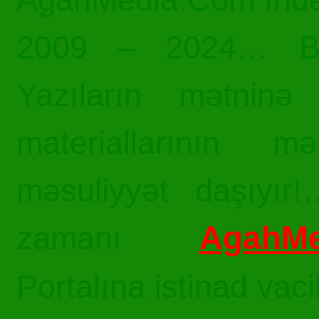
2009 – 2024… Bü
Yazıların mətninə 
materiallarının mə
məsuliyyət daşıyır!
AgahMe
zamanı
Portalına istinad vac