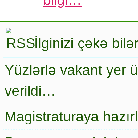
bilgi…
İlginizi çəkə bil
Yüzlərlə vakant yer 
verildi…
Magistraturaya hazır