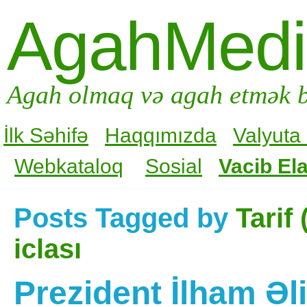
AgahMed
Agah olmaq və agah etmək b
İlk Səhifə
Haqqımızda
Valyuta
Webkataloq
Sosial
Vacib Ela
Posts Tagged by
Tarif
iclası
Prezident İlham Əl