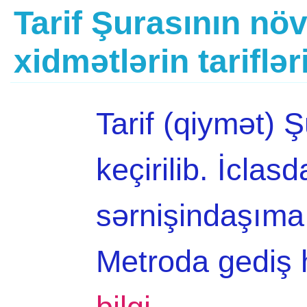
Tarif Şurasının növ
xidmətlərin tariflə
Tarif (qiymət) Ş
keçirilib. İcla
sərnişindaşıma x
Metroda gediş 