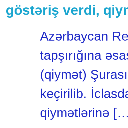
göstəriş verdi, qiy
Azərbaycan Res
tapşırığına əsa
(qiymət) Şuras
keçirilib. İclas
qiymətlərinə [