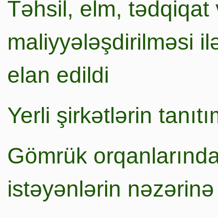
Təhsil, elm, tədqiqat 
maliyyələşdirilməsi i
elan edildi
Yerli şirkətlərin tanı
Gömrük orqanlarında
istəyənlərin nəzərinə