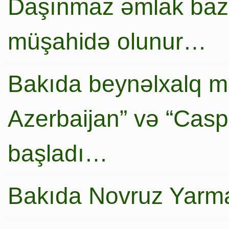
Daşınmaz əmlak baza
müşahidə olunur…
Bakıda beynəlxalq mi
Azerbaijan” və “Caspi
başladı…
Bakıda Novruz Yarma