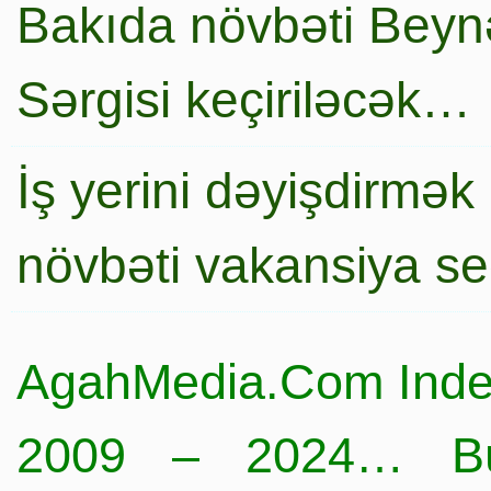
Bakıda növbəti Beynə
Sərgisi keçiriləcək…
İş yerini dəyişdirmək
növbəti vakansiya s
AgahMedia.Com Inde
2009 – 2024… Büt