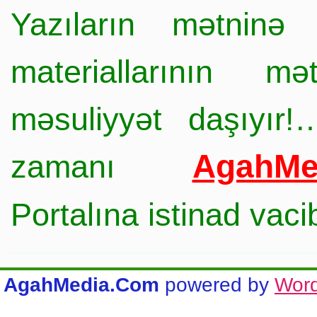
Yazıların mətninə 
materiallarının mə
məsuliyyət daşıyır!
AgahMe
zamanı
Portalına istinad vac
AgahMedia.Com
powered by
Wor