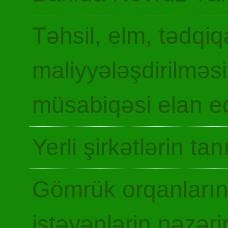
Təhsil, elm, tədqiq
maliyyələşdirilməsi
müsabiqəsi elan ed
Yerli şirkətlərin ta
Gömrük orqanların
istəyənlərin nəzəri