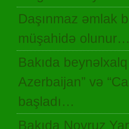
Daşınmaz əmlak ba
müşahidə olunur
Bakıda beynəlxalq 
Azerbaijan” və “Ca
başladı…
Bakıda Novruz Yar