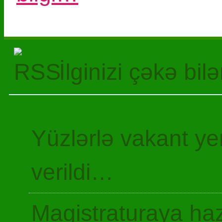
İlginizi çəkə bil
Yüzlərlə vakant y
verildi…
Magistraturaya haz