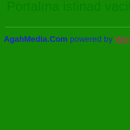
Portalına istinad vac
AgahMedia.Com
powered by
Wor