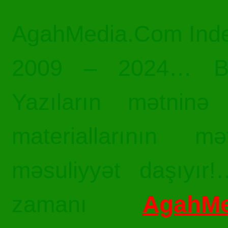
AgahMedia.Com Inde
2009 – 2024… Bü
Yazıların mətninə 
materiallarının mə
məsuliyyət daşıyır!
AgahMe
zamanı