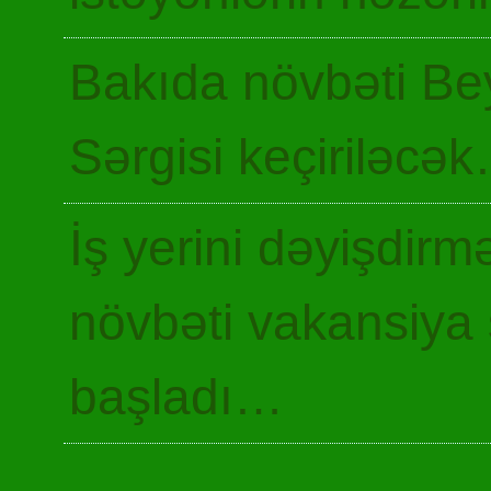
Bakıda növbəti Be
Sərgisi keçiriləcə
İş yerini dəyişdir
növbəti vakansiya 
başladı…