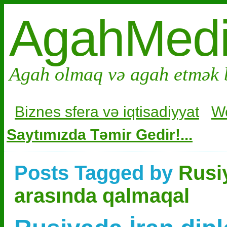
AgahMed
Agah olmaq və agah etmək 
Biznes sfera və i
qtisadiyyat
W
Saytımızda Təmir Gedir!...
Posts Tagged by
Rusiy
arasında qalmaqal