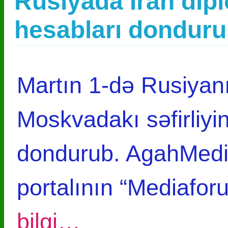
Rusiyada İran dip
hesabları donduru
Martın 1-də Rusiyanı
Moskvadakı səfirliyin
dondurub. AgahMedi
portalının “Mediafor
bilgi…