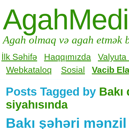
AgahMed
Agah olmaq və agah etmək b
İlk Səhifə
Haqqımızda
Valyuta
Webkataloq
Sosial
Vacib Ela
Posts Tagged by
Bakı 
siyahısında
Bakı şəhəri mənzil