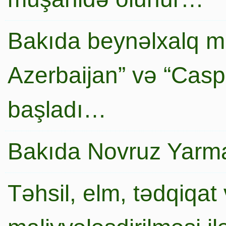
Bakıda beynəlxalq mi
Azerbaijan” və “Caspi
başladı…
Bakıda Novruz Yarma
Təhsil, elm, tədqiqat 