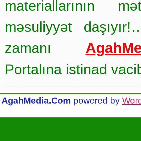
materiallarının mə
məsuliyyət daşıyır!
AgahMe
zamanı
Portalına istinad vac
AgahMedia.Com
powered by
Wor