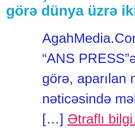
görə dünya üzrə ik
AgahMedia.Com 
“ANS PRESS”ə 
görə, aparılan
nəticəsində məl
[…]
Ətraflı bilg