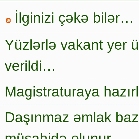
İlginizi çəkə bilər…
Yüzlərlə vakant yer 
verildi…
Magistraturaya hazır
Daşınmaz əmlak baza
müşahidə olunur…