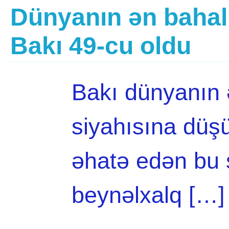
Dünyanın ən bahalı
Bakı 49-cu oldu
Bakı dünyanın 
siyahısına düş
əhatə edən bu 
beynəlxalq […