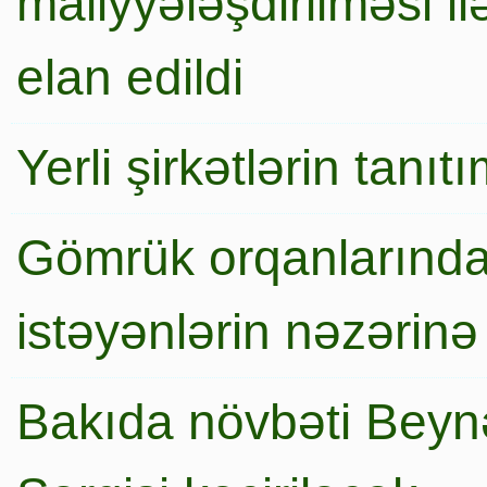
maliyyələşdirilməsi i
elan edildi
Yerli şirkətlərin tanı
Gömrük orqanlarında
istəyənlərin nəzərinə
Bakıda növbəti Beynə