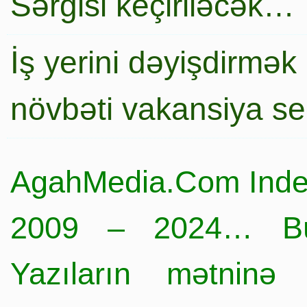
Sərgisi keçiriləcək…
İş yerini dəyişdirmək
növbəti vakansiya s
AgahMedia.Com Inde
2009 – 2024… Büt
Yazıların mətninə 