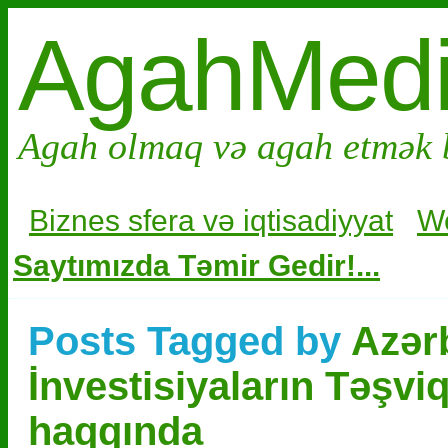
AgahMed
Agah olmaq və agah etmək 
Biznes sfera və i
qtisadiyyat
W
Saytımızda Təmir Gedir!...
Posts Tagged by
Azər
İnvestisiyaların Təş
haqqında