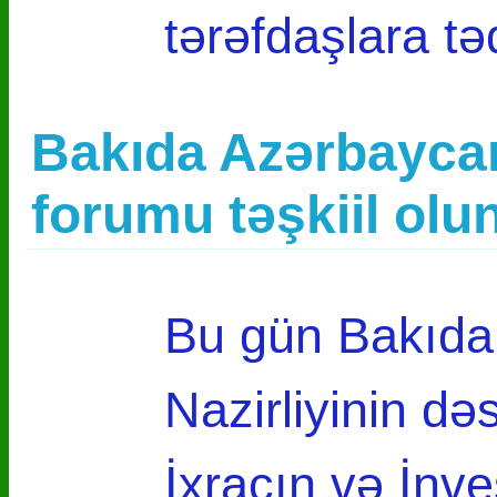
tərəfdaşlara t
Bakıda Azərbaycan
forumu təşkiil olu
Bu gün Bakıda İ
Nazirliyinin d
İxracın və İnve