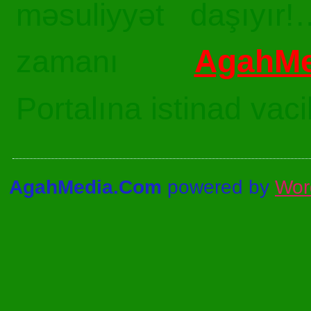
məsuliyyət daşıyır!
AgahMe
zamanı
Portalına istinad vac
AgahMedia.Com
powered by
Wor