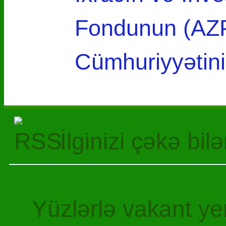
Fondunun (AZ
Cümhuriyyətin
İlginizi çəkə bil
Yüzlərlə vakant y