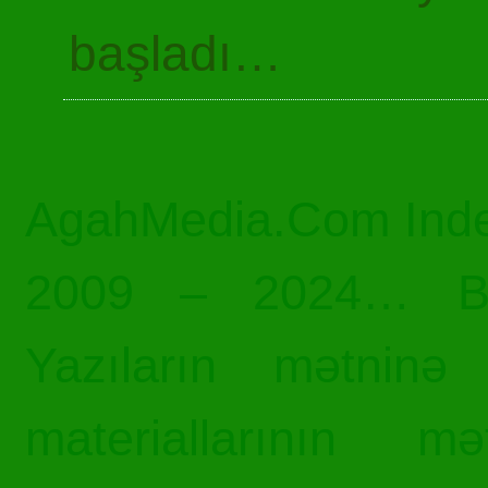
başladı…
AgahMedia.Com Inde
2009 – 2024… Bü
Yazıların mətninə 
materiallarının mə