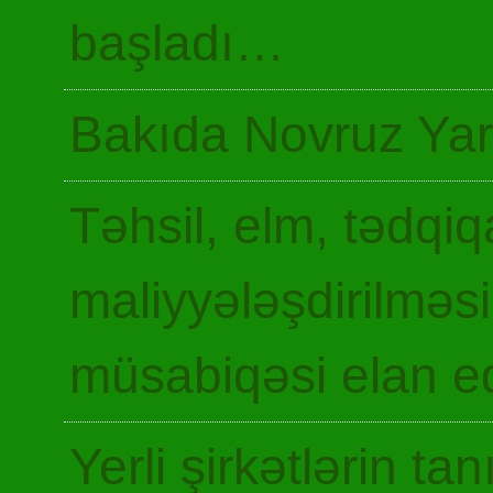
başladı…
Bakıda Novruz Yar
Təhsil, elm, tədqiq
maliyyələşdirilməsi
müsabiqəsi elan ed
Yerli şirkətlərin ta