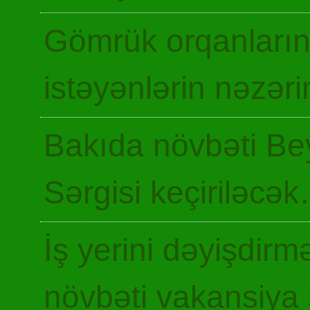
Gömrük orqanların
istəyənlərin nəzəri
Bakıda növbəti Be
Sərgisi keçiriləcə
İş yerini dəyişdir
növbəti vakansiya 