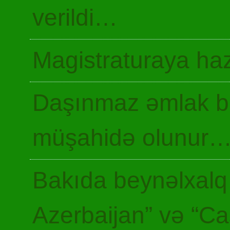
verildi…
Magistraturaya haz
Daşınmaz əmlak ba
müşahidə olunur
Bakıda beynəlxalq 
Azerbaijan” və “Ca