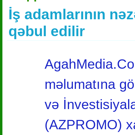
İş adamlarının nəz
qəbul edilir
AgahMedia.Com
məlumatına gö
və İnvestisiyal
(AZPROMO) xari