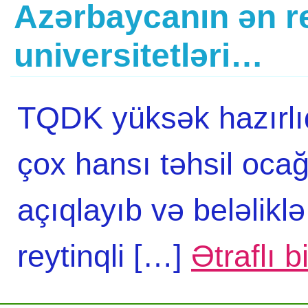
Azərbaycanın ən re
universitetləri…
TQDK yüksək hazırlıql
çox hansı təhsil ocağ
açıqlayıb və beləlikl
reytinqli […]
Ətraflı b