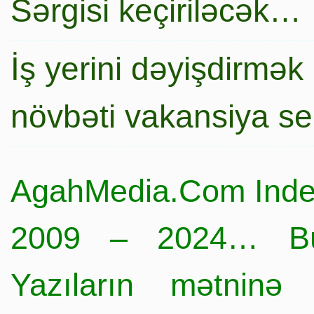
Sərgisi keçiriləcək…
İş yerini dəyişdirmək
növbəti vakansiya s
AgahMedia.Com Inde
2009 – 2024… Büt
Yazıların mətninə 