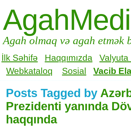
AgahMed
Agah olmaq və agah etmək b
İlk Səhifə
Haqqımızda
Valyuta
Webkataloq
Sosial
Vacib Ela
Posts Tagged by
Azərb
Prezidenti yanında Döv
haqqında