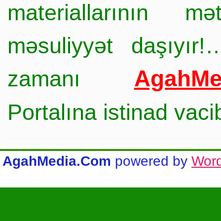
materiallarının mə
məsuliyyət daşıyır!
AgahMe
zamanı
Portalına istinad vac
AgahMedia.Com
powered by
Wor