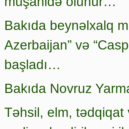
müşahidə olunur…
Bakıda beynəlxalq mi
Azerbaijan” və “Caspi
başladı…
Bakıda Novruz Yarma
Təhsil, elm, tədqiqat 