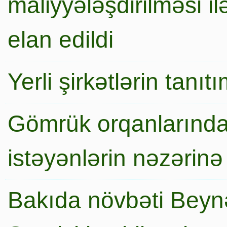
maliyyələşdirilməsi i
elan edildi
Yerli şirkətlərin tanı
Gömrük orqanlarında
istəyənlərin nəzərinə
Bakıda növbəti Beynə