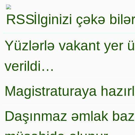
İlginizi çəkə bil
Yüzlərlə vakant yer 
verildi…
Magistraturaya hazır
Daşınmaz əmlak baza