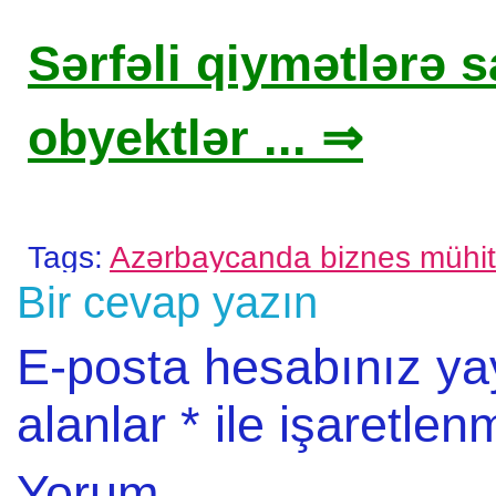
Sərfəli qiymətlərə sa
obyektlər ... ⇒
Tags:
Azərbaycanda biznes mühit
Bir cevap yazın
E-posta hesabınız y
alanlar
*
ile işaretlenm
Yorum