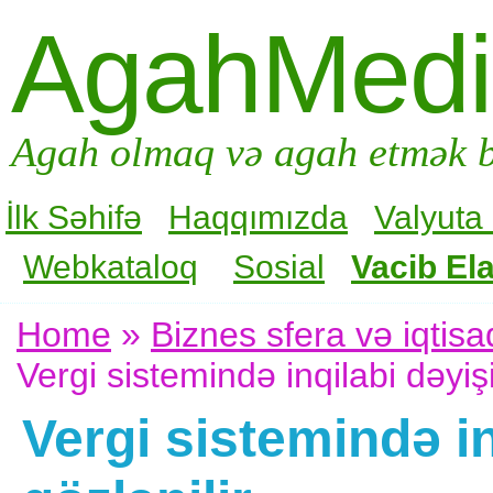
AgahMed
Agah olmaq və agah etmək b
İlk Səhifə
Haqqımızda
Valyuta
Webkataloq
Sosial
Vacib Ela
Home
»
Biznes sfera və iqtisa
Vergi sistemində inqilabi dəyişik
Vergi sistemində in