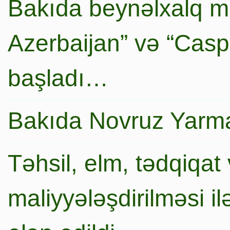
Bakıda beynəlxalq mi
Azerbaijan” və “Caspi
başladı…
Bakıda Novruz Yarma
Təhsil, elm, tədqiqat 
maliyyələşdirilməsi i