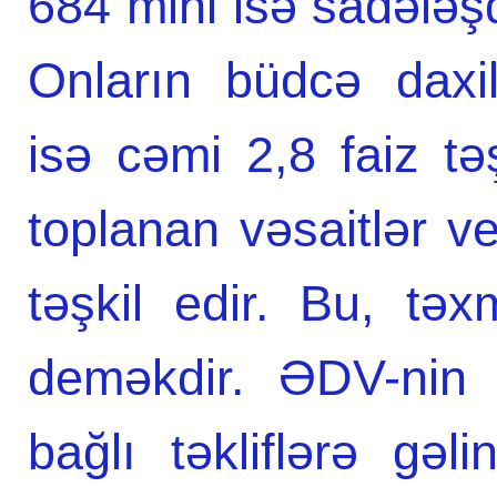
684 mini isə sadələşdi
Onların büdcə daxi
isə cəmi 2,8 faiz tə
toplanan vəsaitlər ve
təşkil edir. Bu, tə
deməkdir. ƏDV-nin di
bağlı təkliflərə gəl