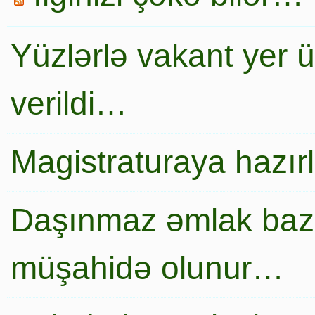
Yüzlərlə vakant yer 
verildi…
Magistraturaya hazır
Daşınmaz əmlak baza
müşahidə olunur…