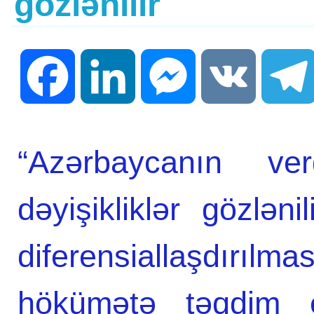
gözlənilir
Facebook
LinkedIn
Messenger
VK
“Azərbaycanın ver
dəyişikliklər gözlə
diferensiallaşdırıl
hökümətə təqdim ed