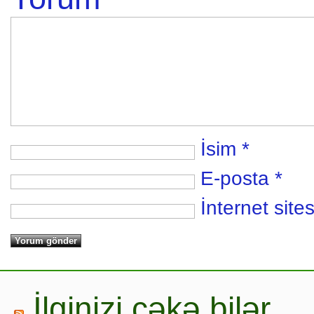
İsim
*
E-posta
*
İnternet sites
İlginizi çəkə bilər…