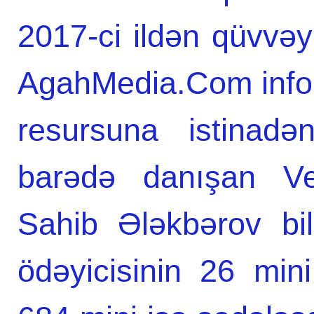
2017-ci ildən qüvvəyə
AgahMedia.Com infor
resursuna istinad
barədə danışan Ver
Sahib Ələkbərov bi
ödəyicisinin 26 min