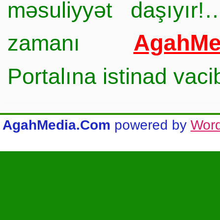
məsuliyyət daşıyır!
AgahMe
zamanı
Portalına istinad vac
AgahMedia.Com
powered by
Wor