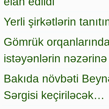
elan edildi
Yerli şirkətlərin tanı
Gömrük orqanlarında
istəyənlərin nəzərinə
Bakıda növbəti Beynə
Sərgisi keçiriləcək…