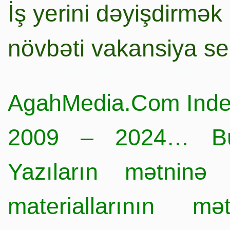
İş yerini dəyişdirmək
növbəti vakansiya s
AgahMedia.Com Inde
2009 – 2024… Büt
Yazıların mətninə 
materiallarının mə