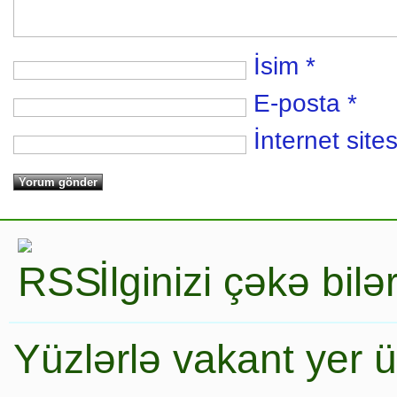
İsim
*
E-posta
*
İnternet sites
İlginizi çəkə bil
Yüzlərlə vakant yer 