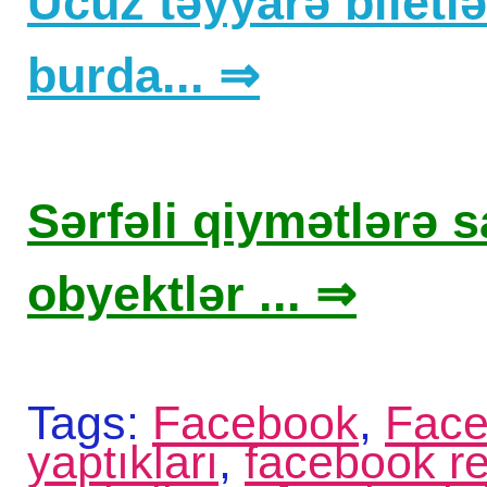
Ucuz təyyarə biletlər
burda... ⇒
Sərfəli qiymətlərə sa
obyektlər ... ⇒
Tags:
Facebook
,
Face
yaptıkları
,
facebook re