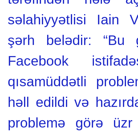
səlahiyyətlisi Iain
şərh belədir: “Bu g
Facebook istifa
qısamüddətli probl
həll edildi və hazırd
problemə görə üzr i