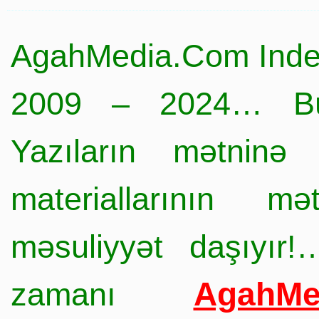
AgahMedia.Com Inde
2009 – 2024… Büt
Yazıların mətninə 
materiallarının mə
məsuliyyət daşıyır!
AgahMe
zamanı