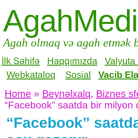
AgahMed
Agah olmaq və agah etmək b
İlk Səhifə
Haqqımızda
Valyuta
Webkataloq
Sosial
Vacib Ela
Home
»
Beynəlxalq
,
Biznes sf
“Facebook” saatda bir milyon 
“Facebook” saatda