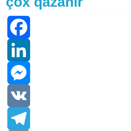
çox qazanır
Facebook
LinkedIn
Messenger
VK