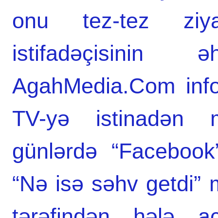
onu tez-tez ziya
istifadəçisinin 
AgahMedia.Com info
TV-yə istinadən 
günlərdə “Facebook
“Nə isə səhv getdi” 
tərəfindən hələ aç