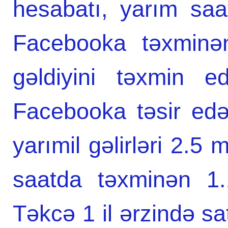
hesabatı, yarım sa
Facebooka təxminə
gəldiyini təxmin e
Facebooka təsir edə
yarımil gəlirləri 2.5 
saatda təxminən 1.
Təkcə 1 il ərzində s