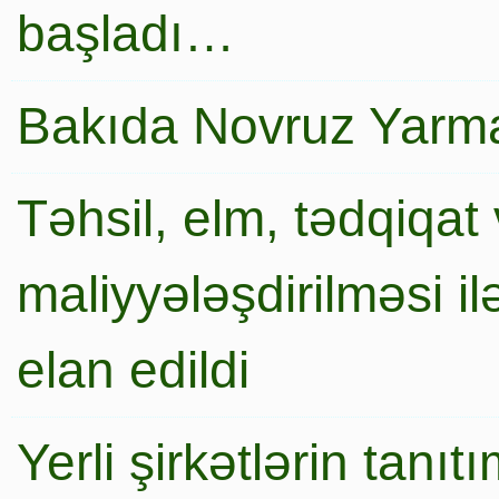
başladı…
Bakıda Novruz Yarma
Təhsil, elm, tədqiqat 
maliyyələşdirilməsi i
elan edildi
Yerli şirkətlərin tanı