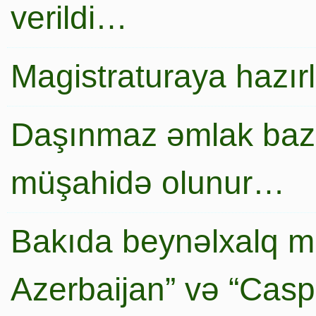
verildi…
Magistraturaya hazır
Daşınmaz əmlak baza
müşahidə olunur…
Bakıda beynəlxalq mi
Azerbaijan” və “Caspi