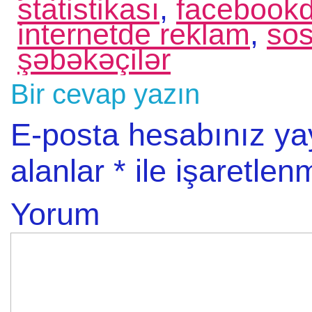
statistikası
,
facebookd
internetde reklam
,
sos
şəbəkəçilər
Bir cevap yazın
E-posta hesabınız y
alanlar
*
ile işaretlenm
Yorum