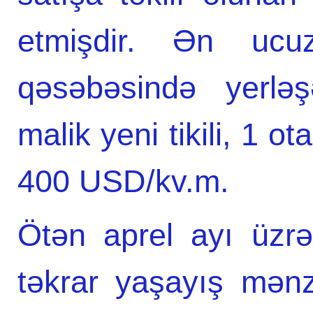
etmişdir. Ən ucu
qəsəbəsində yerlə
malik yeni tikili, 1 o
400 USD/kv.m.
Ötən aprel ayı üzrə
təkrar yaşayış mənzi