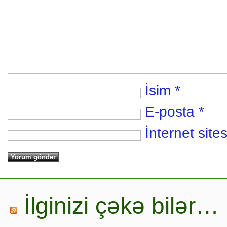
İsim
*
E-posta
*
İnternet sites
İlginizi çəkə bilər…