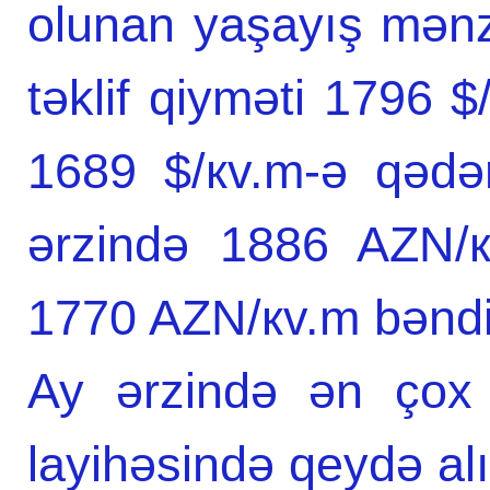
olunan yaşayış mənzi
təklif qiyməti 1796 
1689 $/кv.m-ə qədər,
ərzində 1886 AZN/к
1770 AZN/кv.m bəndi
Ay ərzində ən çox 
layihəsində qeydə al