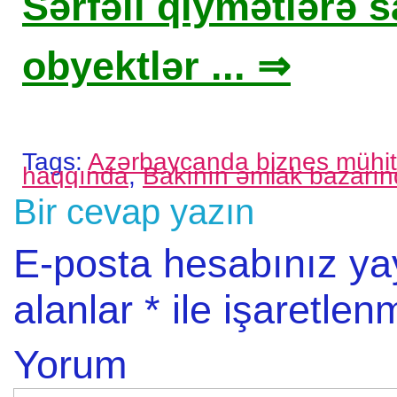
Sərfəli qiymətlərə sa
obyektlər ... ⇒
Tags:
Azərbaycanda biznes mühit
haqqında
,
Bakının əmlak bazarın
Bir cevap yazın
E-posta hesabınız y
alanlar
*
ile işaretlenm
Yorum