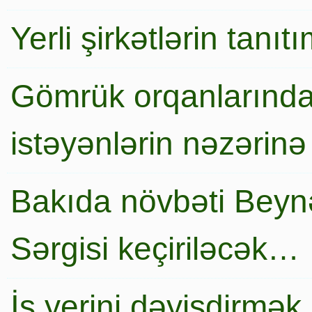
Yerli şirkətlərin tanı
Gömrük orqanlarında
istəyənlərin nəzərinə
Bakıda növbəti Beynə
Sərgisi keçiriləcək…
İş yerini dəyişdirmək