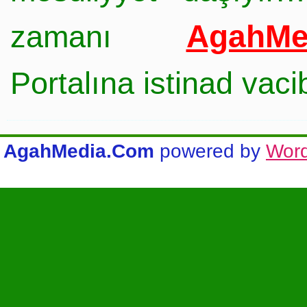
AgahMe
zamanı
Portalına istinad vac
AgahMedia.Com
powered by
Wor