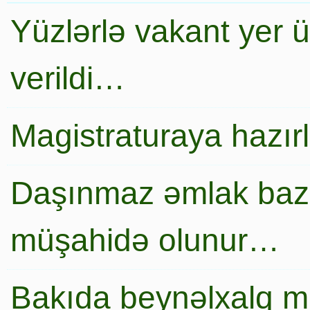
Yüzlərlə vakant yer 
verildi…
Magistraturaya hazır
Daşınmaz əmlak baza
müşahidə olunur…
Bakıda beynəlxalq mi