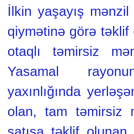
İlkin yaşayış mənzil
qiymətinə görə təklif
otaqlı təmirsiz mə
Yasamal rayonu
yaxınlığında yerləş
olan, tam təmirsiz 
satışa təklif oluna