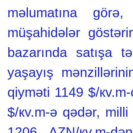
məlumatına görə,
müşahidələr göstərir
bazarında satışa t
yaşayış mənzillərini
qiyməti 1149 $/кv.m
$/кv.m-ə qədər, milli
1206 AZN/кv.m-də