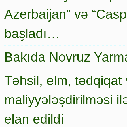
Azerbaijan” və “Caspi
başladı…
Bakıda Novruz Yarma
Təhsil, elm, tədqiqat 
maliyyələşdirilməsi i
elan edildi