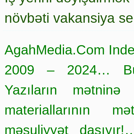
növbəti vakansiya s
AgahMedia.Com Inde
2009 – 2024… Büt
Yazıların mətninə 
materiallarının mə
məsuliyyət daşıyır!