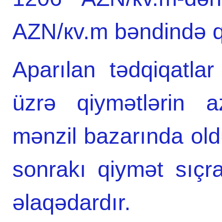
AZN/кv.m bəndində q
Aparılan tədqiqatla
üzrə qiymətlərin a
mənzil bazarında ol
sonrakı qiymət sıçra
əlaqədardır.