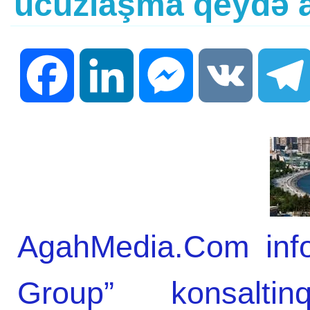
ucuzlaşma qeydə a
Facebook
LinkedIn
Messenger
VK
AgahMedia.Com info
Group” konsaltin