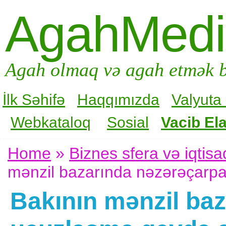
AgahMed
Agah olmaq və agah etmək b
İlk Səhifə
Haqqımızda
Valyuta
Webkataloq
Sosial
Vacib Ela
Home
»
Biznes sfera və iqtisa
mənzil bazarında nəzərəçarpa
Bakının mənzil ba