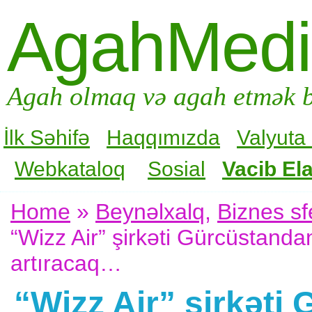
AgahMed
Agah olmaq və agah etmək b
İlk Səhifə
Haqqımızda
Valyuta
Webkataloq
Sosial
Vacib Ela
Home
»
Beynəlxalq
,
Biznes sf
“Wizz Air” şirkəti Gürcüstanda
artıracaq…
“Wizz Air” şirkət