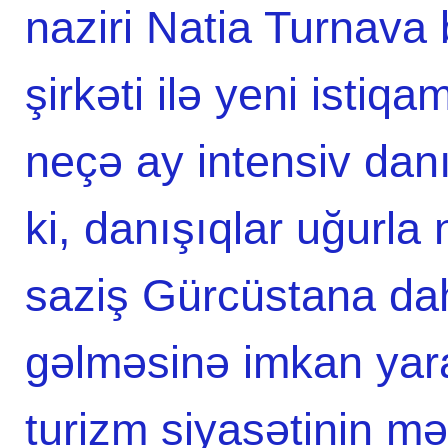
naziri Natia Turnava b
şirkəti ilə yeni istiqa
neçə ay intensiv danı
ki, danışıqlar uğurla
saziş Gürcüstana daha
gəlməsinə imkan yar
turizm siyasətinin m