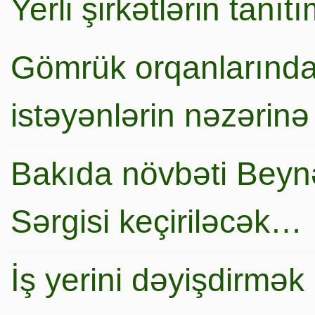
Yerli şirkətlərin tanı
Gömrük orqanlarında
istəyənlərin nəzərinə
Bakıda növbəti Beynə
Sərgisi keçiriləcək…
İş yerini dəyişdirmək