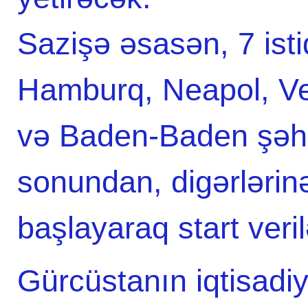
Sazişə əsasən, 7 ist
Hamburq, Neapol, Ven
və Baden-Baden şəhər
sonundan, digərlərinə
başlayaraq start veri
Gürcüstanın iqtisadiy