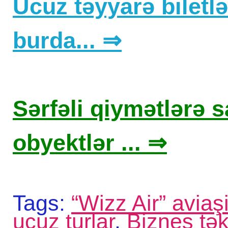
Ucuz təyyarə biletlər
burda... ⇒
Sərfəli qiymətlərə sa
obyektlər ... ⇒
Tags:
“Wizz Air” aviaş
ucuz turlar
,
Biznes təkl