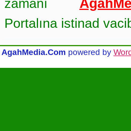
AgahMe
zamanı
Portalına istinad vac
AgahMedia.Com
powered by
Wor