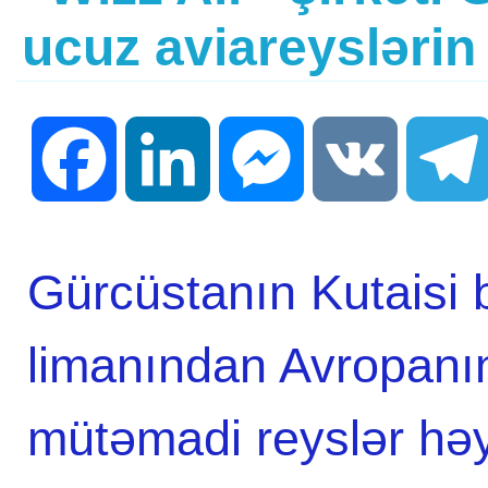
ucuz aviareyslərin
Facebook
LinkedIn
Messenger
VK
Gürcüstanın Kutaisi 
limanından Avropanı
mütəmadi reyslər həy