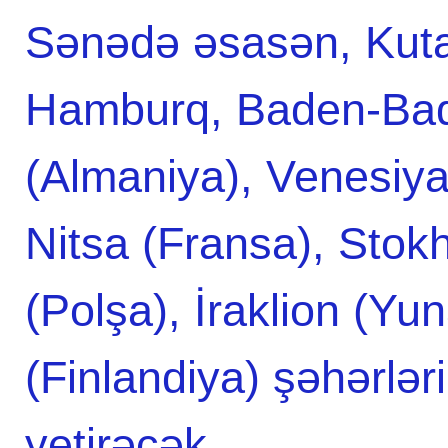
Sənədə əsasən, Kutai
Hamburq, Baden-Bad
(Almaniya), Venesiya,
Nitsa (Fransa), Stok
(Polşa), İraklion (Yu
(Finlandiya) şəhərlər
yetirəcək.