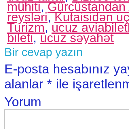
mühiti
,
Gürcüstandan 
reysləri
,
Kutaisidən uç
Turizm
,
ucuz aviabilet
bileti
,
ucuz səyahət
Bir cevap yazın
E-posta hesabınız y
alanlar
*
ile işaretlenm
Yorum