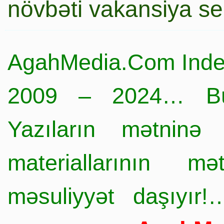
növbəti vakansiya s
AgahMedia.Com Inde
2009 – 2024… Büt
Yazıların mətninə 
materiallarının mə
məsuliyyət daşıyır!