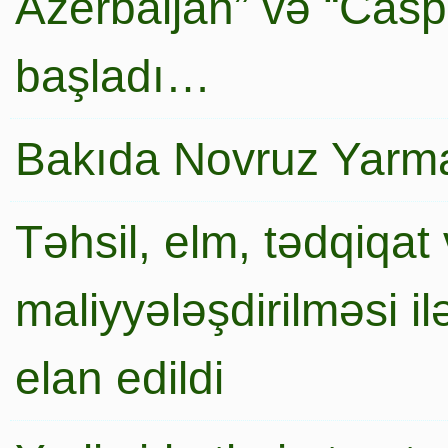
Azerbaijan” və “Caspi
başladı…
Bakıda Novruz Yarma
Təhsil, elm, tədqiqat 
maliyyələşdirilməsi i
elan edildi