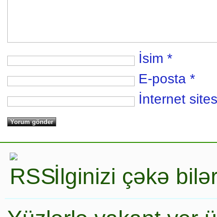
İsim
*
E-posta
*
İnternet sites
İlginizi çəkə bil