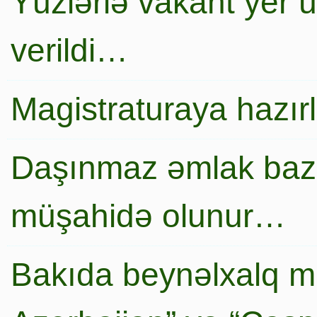
Yüzlərlə vakant yer 
verildi…
Magistraturaya hazır
Daşınmaz əmlak baza
müşahidə olunur…
Bakıda beynəlxalq mi