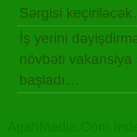
Sərgisi keçiriləcə
İş yerini dəyişdir
növbəti vakansiya 
başladı…
AgahMedia.Com Inde