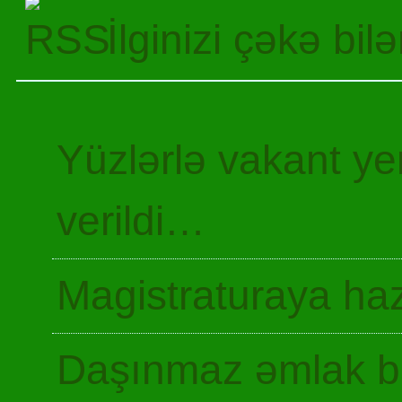
İlginizi çəkə bil
Yüzlərlə vakant y
verildi…
Magistraturaya haz
Daşınmaz əmlak ba