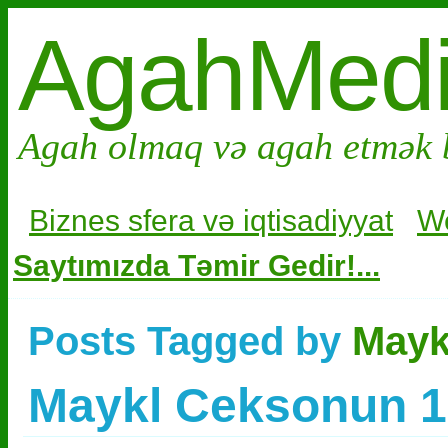
AgahMed
Agah olmaq və agah etmək 
Biznes sfera və i
qtisadiyyat
W
Saytımızda Təmir Gedir!...
Posts Tagged by
Maykl
Maykl Ceksonun 13 