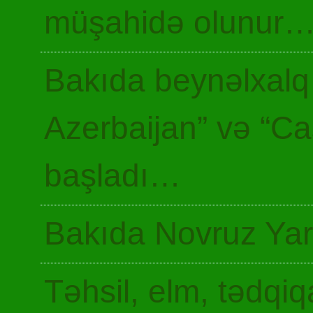
müşahidə olunur
Bakıda beynəlxalq 
Azerbaijan” və “Ca
başladı…
Bakıda Novruz Yar
Təhsil, elm, tədqiq