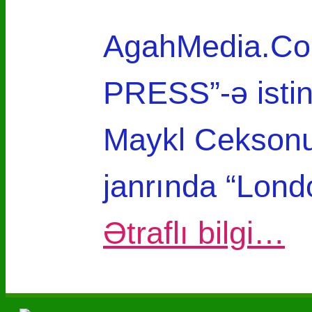
AgahMedia.Com
PRESS”-ə isti
Maykl Ceksonun
janrında “Lond
Ətraflı bilgi…