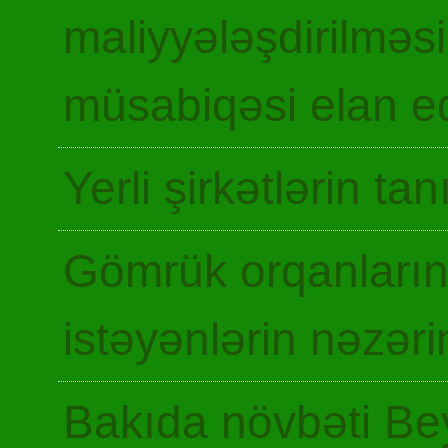
maliyyələşdirilməsi
müsabiqəsi elan ed
Yerli şirkətlərin ta
Gömrük orqanların
istəyənlərin nəzəri
Bakıda növbəti Be