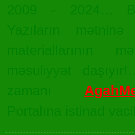
2009 – 2024… Bü
Yazıların mətninə 
materiallarının mə
məsuliyyət daşıyır!
AgahMe
zamanı
Portalına istinad vac