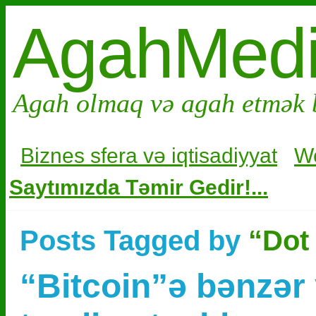
AgahMed
Agah olmaq və agah etmək 
Biznes sfera və i
qtisadiyyat
W
Saytımızda Təmir Gedir!...
Posts Tagged by
“Dot
“Bitcoin”ə bənzər 