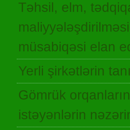
Təhsil, elm, tədqiq
maliyyələşdirilməsi
müsabiqəsi elan ed
Yerli şirkətlərin ta
Gömrük orqanların
istəyənlərin nəzəri