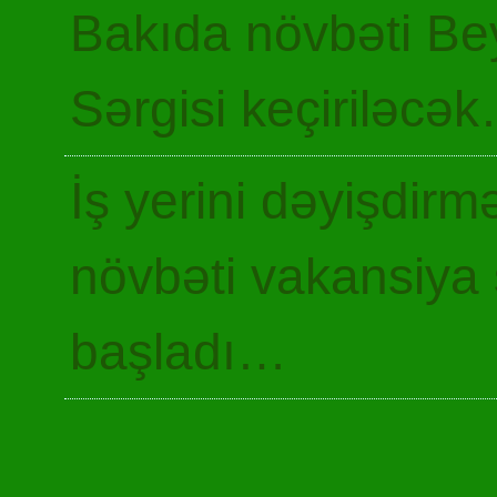
Bakıda növbəti Be
Sərgisi keçiriləcə
İş yerini dəyişdir
növbəti vakansiya 
başladı…