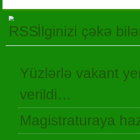
İlginizi çəkə bil
Yüzlərlə vakant y
verildi…
Magistraturaya haz