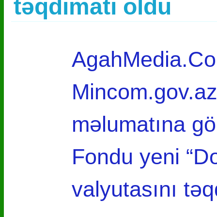
təqdimatı oldu
AgahMedia.Com
Mincom.gov.az 
məlumatına gör
Fondu yeni “Do
valyutasını tə