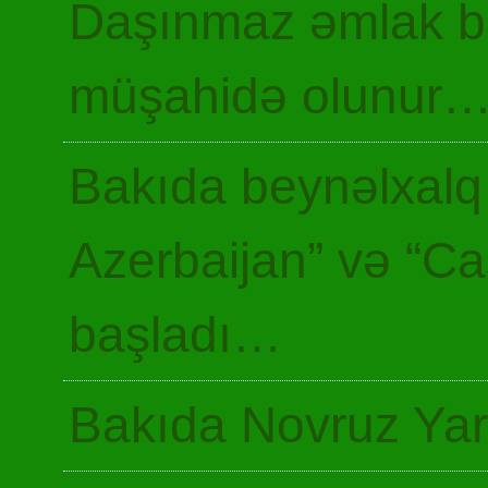
Daşınmaz əmlak ba
müşahidə olunur
Bakıda beynəlxalq 
Azerbaijan” və “Ca
başladı…
Bakıda Novruz Yar