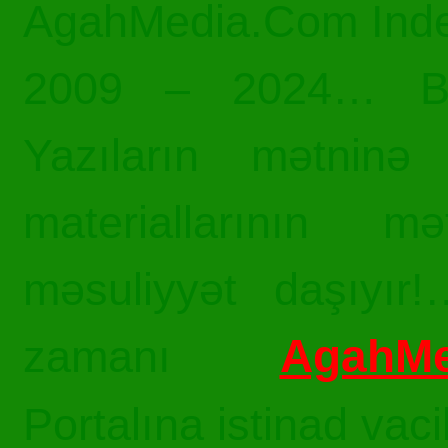
AgahMedia.Com Inde
2009 – 2024… Bü
Yazıların mətninə 
materiallarının mə
məsuliyyət daşıyır!
AgahMe
zamanı
Portalına istinad vac