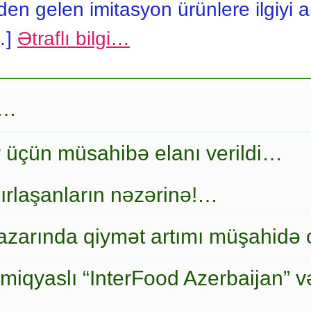
n gelen imitasyon ürünlere ilgiyi ar
…]
Ətraflı bilgi…
r…
r üçün müsahibə elanı verildi…
ırlaşanların nəzərinə!…
zarında qiymət artımı müşahidə
miqyaslı “InterFood Azerbaijan” v