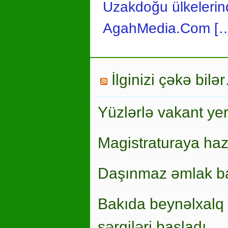
Uzakdoğu ülkelerinde
AgahMedia.Com [
İlginizi çəkə bilə
Yüzlərlə vakant ye
Magistraturaya haz
Daşınmaz əmlak ba
Bakıda beynəlxalq 
sərgiləri başladı…