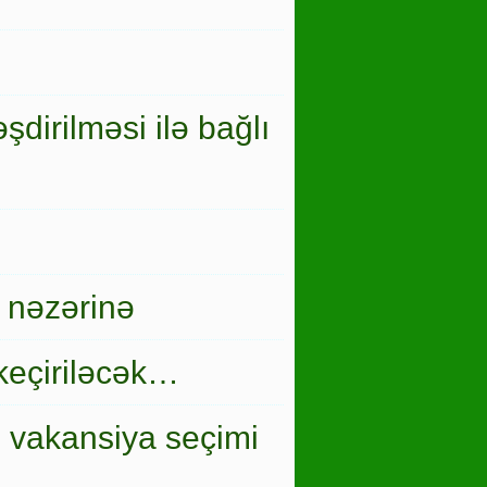
şdirilməsi ilə bağlı
 nəzərinə
keçiriləcək…
i vakansiya seçimi