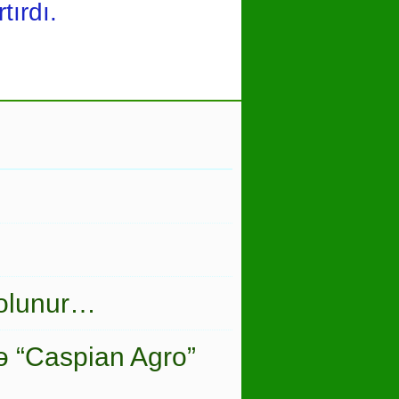
tırdı.
 olunur…
ə “Caspian Agro”