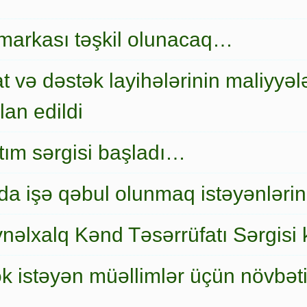
markası təşkil olunacaq…
t və dəstək layihələrinin maliyyələ
an edildi
nıtım sərgisi başladı…
a işə qəbul olunmaq istəyənlərin
nəlxalq Kənd Təsərrüfatı Sərgisi 
ək istəyən müəllimlər üçün növbət
…