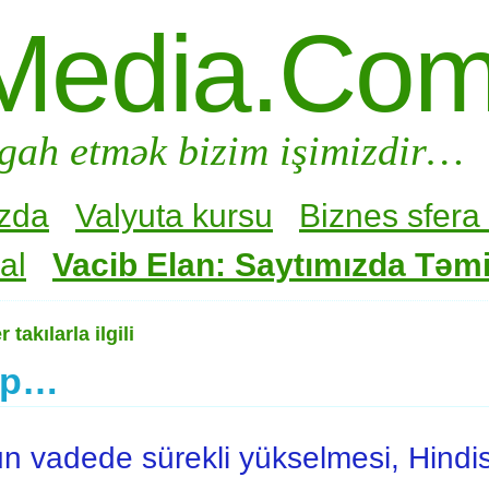
Media.Co
gah etmək bizim işimizdir…
zda
Valyuta kursu
Biznes sfera 
al
Vacib Elan: Saytımızda Təmir
 takılarla ilgili
kip…
uzun vadede sürekli yükselmesi, Hindi