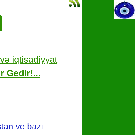
m
və i
qtisadiyyat
 Gedir!...
stan ve bazı