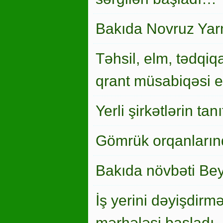
Bakıda Novruz Yar
Təhsil, elm, tədqiqa
qrant müsabiqəsi el
Yerli şirkətlərin ta
Gömrük orqanlarınd
Bakıda növbəti Bey
İş yerini dəyişdirm
mərhələsi başladı