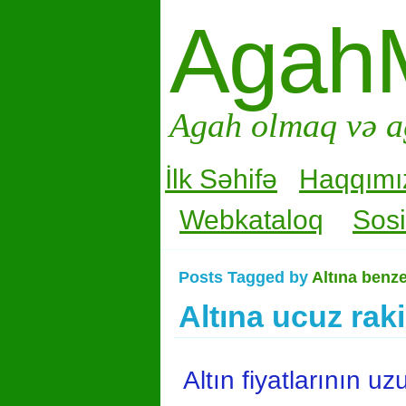
Agah
Agah olmaq və a
İlk Səhifə
Haqqımı
Webkataloq
Sosi
Posts Tagged by
Altına benzer
Altına ucuz ra
Altın fiyatlarının 