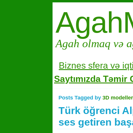
Agah
Agah olmaq və a
Biznes sfera və i
qt
Saytımızda Təmir G
Posts Tagged by
3D modelle
Türk öğrenci A
ses getiren baş