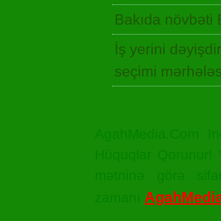
Bakıda növbəti 
İş yerini dəyişd
seçimi mərhələ
AgahMedia.Com In
Hüquqlar Qorunur! Ya
mətninə görə sifar
AgahMedi
zamanı