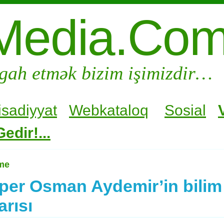
Media.Co
gah etmək bizim işimizdir…
isadiyyat
Webkataloq
Sosial
edir!...
me
lper Osman Aydemir’in bili
arısı