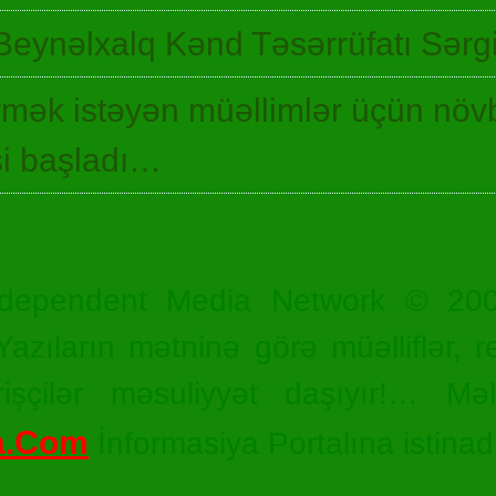
Beynəlxalq Kənd Təsərrüfatı Sərgi
irmək istəyən müəllimlər üçün növ
si başladı…
dependent Media Network © 20
zıların mətninə görə müəlliflər, r
işçilər məsuliyyət daşıyır!… Məl
a.Com
İnformasiya Portalına istinad