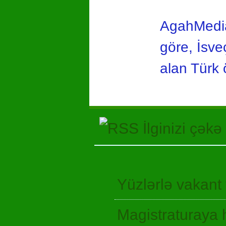
AgahMedia
göre, İsve
alan Türk 
İlginizi çəkə
Yüzlərlə vakant
Magistraturaya 