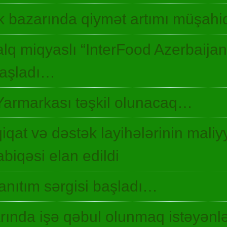
 bazarında qiymət artımı müşah
lq miqyaslı “InterFood Azerbaija
 başladı…
Yarmarkası təşkil olunacaq…
qiqat və dəstək layihələrinin maliyy
biqəsi elan edildi
 tanıtım sərgisi başladı…
ında işə qəbul olunmaq istəyənlə