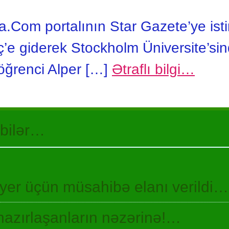
.Com portalının Star Gazete’ye ist
ç’e giderek Stockholm Üniversite’sin
öğrenci Alper […]
Ətraflı bilgi…
 bilər…
 yer üçün müsahibə elanı verildi…
hazırlaşanların nəzərinə!…