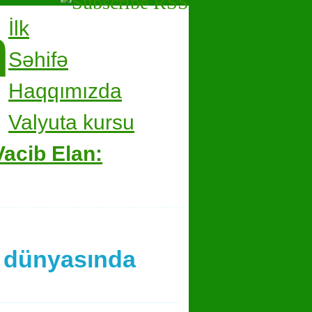
m
İlk
Səhifə
Haqqımızda
Valyuta kursu
Vacib Elan:
m dünyasında