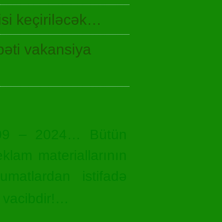
si keçiriləcək…
bəti vakansiya
09 – 2024… Bütün
eklam materiallarının
umatlardan istifadə
 vacibdir!…