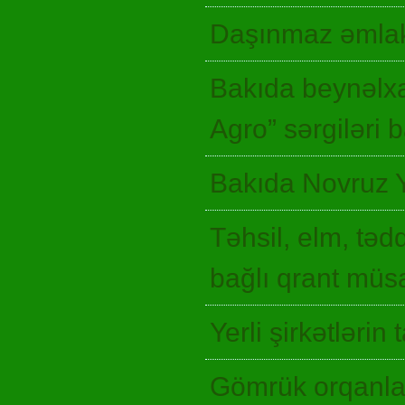
Daşınmaz əmlak
Bakıda beynəlxa
Agro” sərgiləri
Bakıda Novruz 
Təhsil, elm, təd
bağlı qrant müsa
Yerli şirkətlərin
Gömrük orqanlar