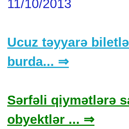
11/10/2013
Ucuz təyyarə biletlər
burda... ⇒
Sərfəli qiymətlərə sa
obyektlər ... ⇒