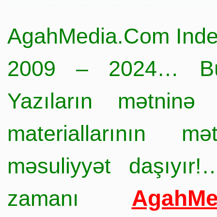
AgahMedia.Com Inde
2009 – 2024… Büt
Yazıların mətninə 
materiallarının mə
məsuliyyət daşıyır!
AgahMe
zamanı