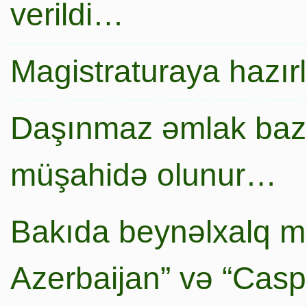
verildi…
Magistraturaya hazır
Daşınmaz əmlak baza
müşahidə olunur…
Bakıda beynəlxalq mi
Azerbaijan” və “Caspi