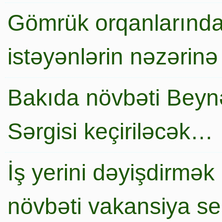
Gömrük orqanlarında
istəyənlərin nəzərinə
Bakıda növbəti Beynə
Sərgisi keçiriləcək…
İş yerini dəyişdirmək
növbəti vakansiya s