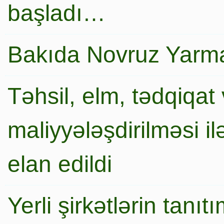
başladı…
Bakıda Novruz Yarma
Təhsil, elm, tədqiqat 
maliyyələşdirilməsi i
elan edildi
Yerli şirkətlərin tanı