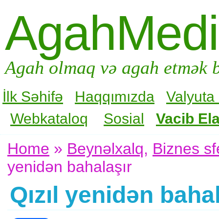
AgahMed
Agah olmaq və agah etmək b
İlk Səhifə
Haqqımızda
Valyuta
Webkataloq
Sosial
Vacib Ela
Home
»
Beynəlxalq
,
Biznes sf
yenidən bahalaşır
Qızıl yenidən bahal