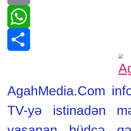
Print
WhatsApp
Share
AgahMedia.Com info
TV-yə istinadən m
yaşanan büdcə gərg