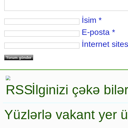
İsim
*
E-posta
*
İnternet sites
İlginizi çəkə bil
Yüzlərlə vakant yer 