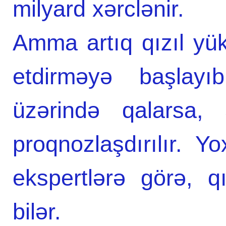
milyard xərclənir.
Amma artıq qızıl yü
etdirməyə başlayı
üzərində qalarsa,
proqnozlaşdırılır. 
ekspertlərə görə, 
bilər.