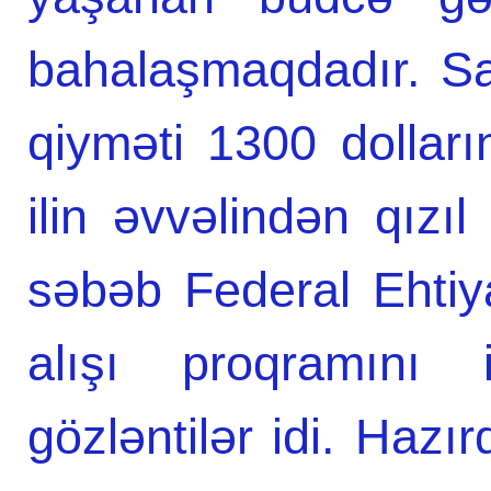
bahalaşmaqdadır. Sar
qiyməti 1300 dolları
ilin əvvəlindən qız
səbəb Federal Ehtiya
alışı proqramını 
gözləntilər idi. Haz