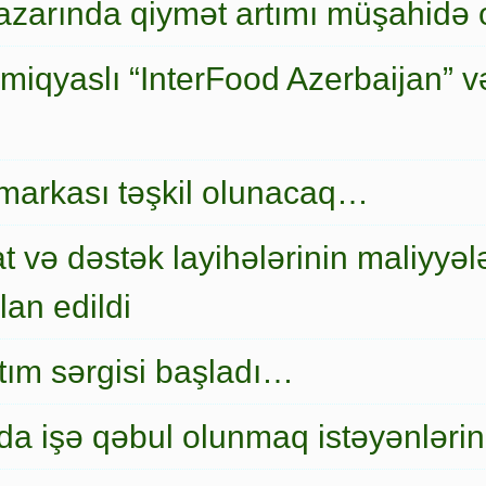
zarında qiymət artımı müşahidə
miqyaslı “InterFood Azerbaijan” v
markası təşkil olunacaq…
t və dəstək layihələrinin maliyyələ
an edildi
nıtım sərgisi başladı…
a işə qəbul olunmaq istəyənlərin