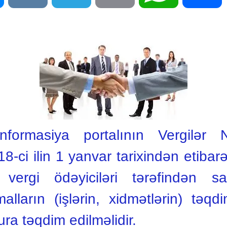
ormasiya portalının Vergilər Na
-ci ilin 1 yanvar tarixindən etibar
ergi ödəyiciləri tərəfindən sahi
lların (işlərin, xidmətlərin) təq
ra təqdim edilməlidir.