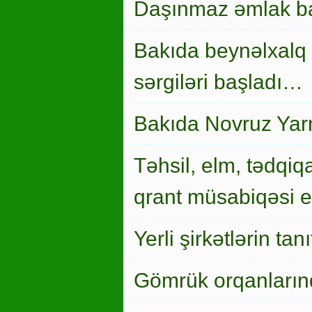
Daşınmaz əmlak ba
Bakıda beynəlxalq 
sərgiləri başladı…
Bakıda Novruz Yar
Təhsil, elm, tədqiqa
qrant müsabiqəsi el
Yerli şirkətlərin ta
Gömrük orqanlarınd