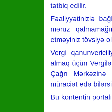
tətbiq edilir.
Fəaliyyətinizlə bağ
məruz qalmamağın
etməyiniz tövsiyə o
Vergi qanunvericili
almaq üçün Vergilər
Çağrı Mərkəzinə (
müraciət edə bilərsi
Bu kontentin portal