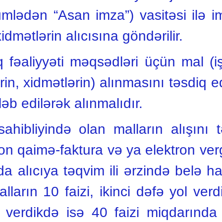
ümlədən “Asan imza”) vasitəsi ilə 
xidmətlərin alıcısına göndərilir.
q fəaliyyəti məqsədləri üçün mal (i
ərin, xidmətlərin) alınmasını təsdiq 
ləb edilərək alınmalıdır.
 sahibliyində olan malların alışını
ron qaimə-faktura və ya elektron ve
a alıcıya təqvim ili ərzində belə ha
lların 10 faizi, ikinci dəfə yol verd
verdikdə isə 40 faizi miqdarında