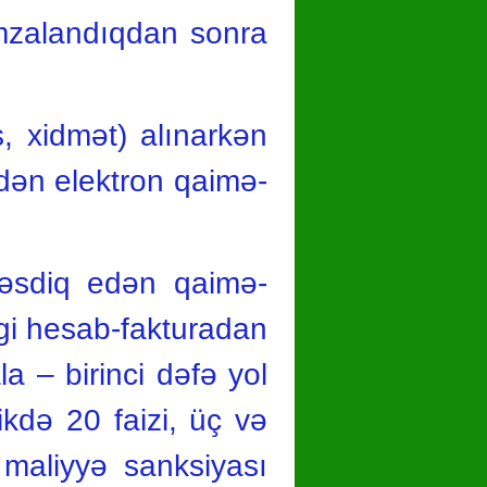
imzalandıqdan sonra
ş, xidmət) alınarkən
edən elektron qaimə-
 təsdiq edən qaimə-
rgi hesab-fakturadan
la – birinci dəfə yol
ikdə 20 faizi, üç və
 maliyyə sanksiyası