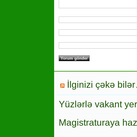
İlginizi çəkə bilə
Yüzlərlə vakant ye
Magistraturaya haz