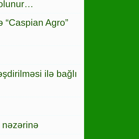
 olunur…
ə “Caspian Agro”
şdirilməsi ilə bağlı
 nəzərinə