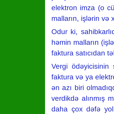
elektron imza (o c
malların, işlərin və 
Odur ki, sahibkarlı
həmin malların (işl
faktura satıcıdan tə
Vergi ödəyicisinin
faktura və ya elekt
ən azı biri olmadıqd
verdikdə alınmış ma
daha çox dəfə yol 