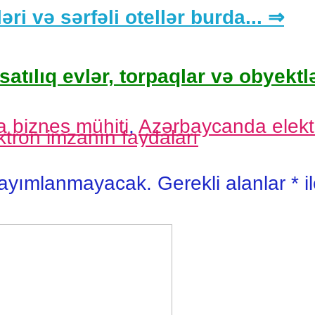
əri və sərfəli otellər burda... ⇒
satılıq evlər, torpaqlar və obyektlə
 biznes mühiti
,
Azərbaycanda elekt
ktron imzanın faydaları
yayımlanmayacak.
Gerekli alanlar
*
i