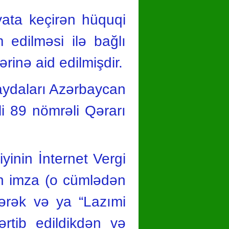
əyata keçirən hüquqi
m edilməsi ilə bağlı
rinə aid edilmişdir.
Qaydaları Azərbaycan
li 89 nömrəli Qərarı
yinin İnternet Vergi
on imza (o cümlədən
lərək və ya “Lazımi
ərtib edildikdən və