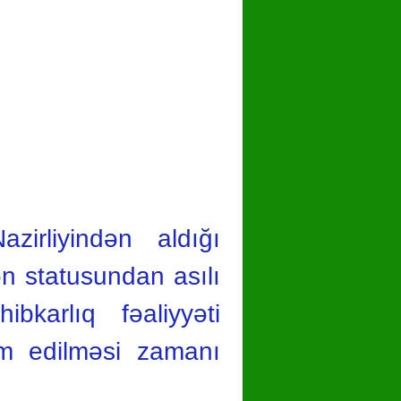
zirliyindən aldığı
ən statusundan asılı
bkarlıq fəaliyyəti
dim edilməsi zamanı