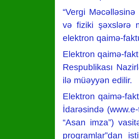
“Vergi Məcəlləsinə 
və fiziki şəxslərə 
elektron qaimə-faktu
Elektron qaimə-fakt
Respublikası Nazirl
ilə müəyyən edilir.
Elektron qaimə-fakt
İdarəsində (www.e-
“Asan imza”) vasit
proqramlar”dan ist