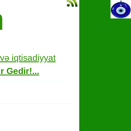
m
və i
qtisadiyyat
 Gedir!...
hare