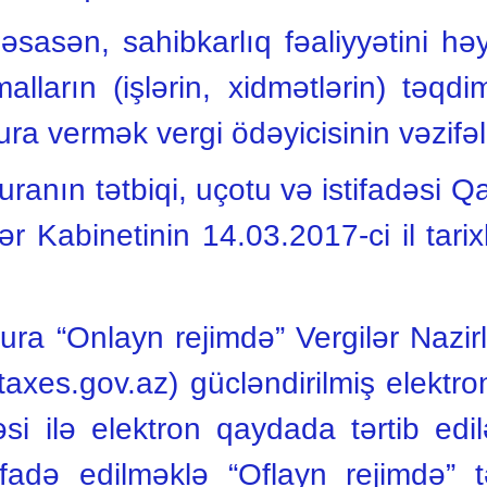
əsasən, sahibkarlıq fəaliyyətini h
malların (işlərin, xidmətlərin) təqdi
ra vermək vergi ödəyicisinin vəzifələ
uranın tətbiqi, uçotu və istifadəsi 
ər Kabinetinin 14.03.2017-ci il tarix
ura “Onlayn rejimdə” Vergilər Nazirli
taxes.gov.az) gücləndirilmiş elektr
əsi ilə elektron qaydada tərtib edi
ifadə edilməklə “Oflayn rejimdə” t