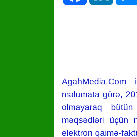
AgahMedia.Com inf
məlumata görə, 2018
olmayaraq bütün v
məqsədləri üçün ma
elektron qaimə-faktu