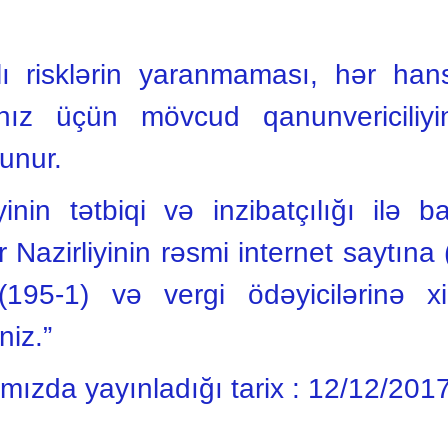
lı risklərin yaranmaması, hər hans
ız üçün mövcud qanunvericiliyin
lunur.
yinin tətbiqi və inzibatçılığı ilə
 Nazirliyinin rəsmi internet saytına
195-1) və vergi ödəyicilərinə x
niz.”
ımızda yayınladığı tarix :
12/12/201