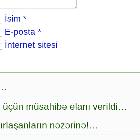
İsim
*
E-posta
*
İnternet sitesi
r…
r üçün müsahibə elanı verildi…
ırlaşanların nəzərinə!…