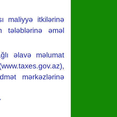
ı maliyyə itkilərinə
 tələblərinə əməl
 bağlı əlavə məlumat
 (www.taxes.gov.az),
idmət mərkəzlərinə
7