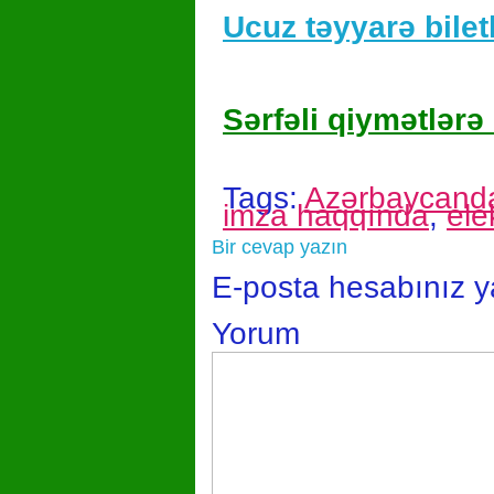
Ucuz təyyarə biletl
Sərfəli qiymətlərə 
Tags:
Azərbaycanda
imza haqqında
,
ele
Bir cevap yazın
E-posta hesabınız 
Yorum