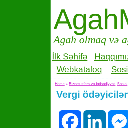
Agah
Agah olmaq və a
İlk Səhifə
Haqqımı
Webkataloq
Sosi
Home
»
Biznes sfera və iqtisadiyyat
,
Sosial
Vergi ödəyicilə
Facebook
LinkedIn