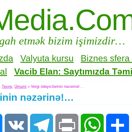
Media.Co
gah etmək bizim işimizdir…
zda
Valyuta kursu
Biznes sfera 
al
Vacib Elan: Saytımızda Təmir
,
Texno
,
Ümumi
» Vergi ödəyicilərinin nəzərinə!…
rinin nəzərinə!…
Messenger
VK
Telegram
Print
WhatsApp
S