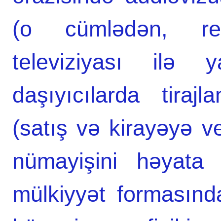
(o cümlədən, ret
televiziyası ilə y
daşıyıcılarda tiraj
(satış və kirayəyə v
nümayişini həyata 
mülkiyyət formasınd