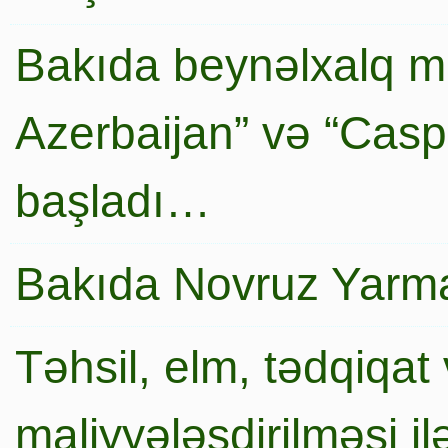
Bakıda beynəlxalq mi
Azerbaijan” və “Caspi
başladı…
Bakıda Novruz Yarma
Təhsil, elm, tədqiqat 
maliyyələşdirilməsi i