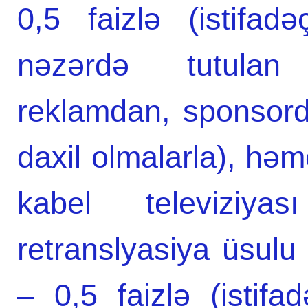
0,5 faizlə (istifa
nəzərdə tutula
reklamdan, sponsor
daxil olmalarla), həm
kabel televiziy
retranslyasiya üsulu
– 0,5 faizlə (istif