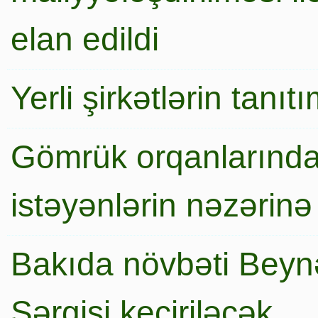
elan edildi
Yerli şirkətlərin tanı
Gömrük orqanlarında
istəyənlərin nəzərinə
Bakıda növbəti Beynə
Sərgisi keçiriləcək…