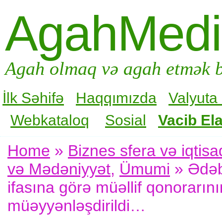
AgahMed
Agah olmaq və agah etmək b
İlk Səhifə
Haqqımızda
Valyuta
Webkataloq
Sosial
Vacib Ela
Home
»
Biznes sfera və iqtisa
və Mədəniyyət
,
Ümumi
» Ədəbi
ifasına görə müəllif qonorarı
müəyyənləşdirildi…