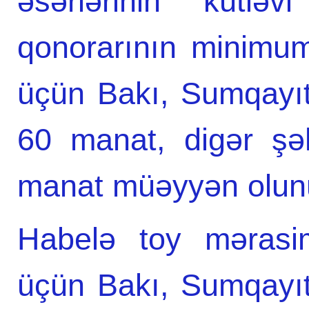
əsərlərinin kütləv
qonorarının minimum
üçün Bakı, Sumqayıt
60 manat, digər şə
manat müəyyən olun
Habelə toy mərasim
üçün Bakı, Sumqayıt