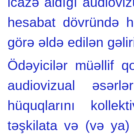
icazə aldığı audioviz
hesabat dövründə hə
görə əldə edilən gəli
Ödəyicilər müəllif 
audiovizual əsərlə
hüquqlarını kolle
təşkilata və (və ya)