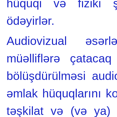
hüquqi və fiziki ş
ödəyirlər.
Audiovizual əsərl
müəlliflərə çataca
bölüşdürülməsi audio
əmlak hüquqlarını ko
təşkilat və (və ya)