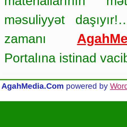
materiallarının mə
məsuliyyət daşıyır!
AgahMe
zamanı
Portalına istinad vac
AgahMedia.Com
powered by
Wor