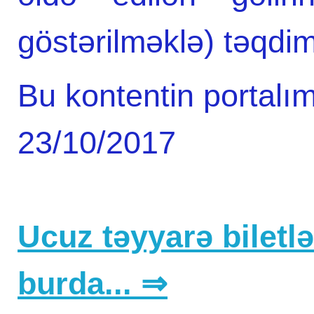
göstərilməklə) təqdim
Bu kontentin portalım
23/10/2017
Ucuz təyyarə biletlər
burda... ⇒