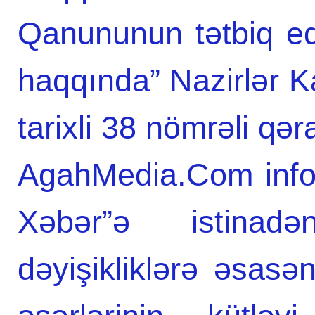
Qanununun tətbiq edi
haqqında” Nazirlər Ka
tarixli 38 nömrəli qəra
AgahMedia.Com infor
Xəbər”ə istinad
dəyişikliklərə əsasə