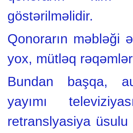
göstərilməlidir.
Qonorarın məbləği əl
yox, mütləq rəqəmlərl
Bundan başqa, audi
yayımı televiziy
retranslyasiya üsulu