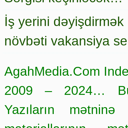
İş yerini dəyişdirmək
növbəti vakansiya s
AgahMedia.Com Inde
2009 – 2024… Büt
Yazıların mətninə 