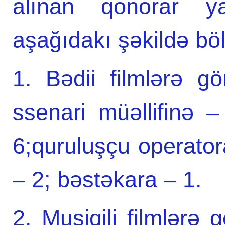
alınan qonorar ya
aşağıdakı şəkildə bö
1. Bədii filmlərə g
ssenari müəllifinə –
6;quruluşçu operato
– 2; bəstəkara – 1.
2. Musiqili filmlərə