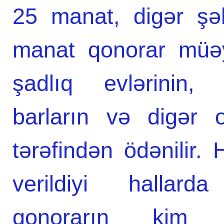
25 manat, digər şə
manat qonorar müəy
şadlıq evlərinin, k
barların və digər ob
tərəfindən ödənilir.
verildiyi hallard
qonorarın kim t