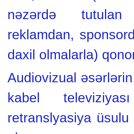
nəzərdə tutula
reklamdan, sponsor
daxil olmalarla) qono
Audiovizual əsərlərin 
kabel televiziy
retranslyasiya üsulu