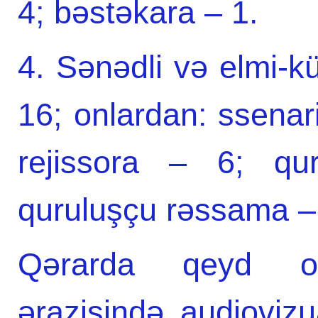
4; bəstəkara – 1.
4. Sənədli və elmi-kü
16; onlardan: ssenari
rejissora – 6; qu
quruluşçu rəssamа – 
Qərarda qeyd ol
ərazisində audiovizu