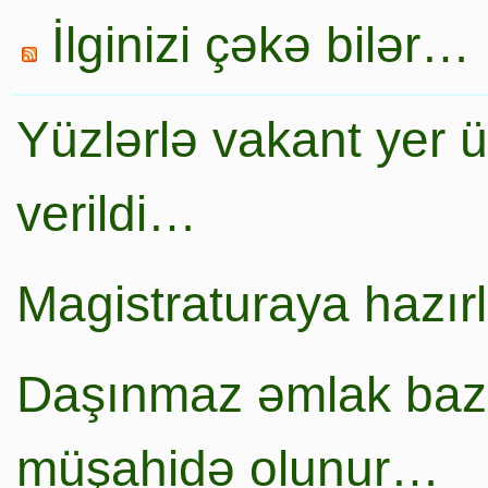
İlginizi çəkə bilər…
Yüzlərlə vakant yer 
verildi…
Magistraturaya hazır
Daşınmaz əmlak baza
müşahidə olunur…