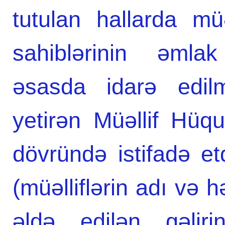
tutulan hallarda mü
sahiblərinin əmlak
əsasda idarə edilm
yetirən Müəllif Hüqu
dövründə istifadə etd
(müəlliflərin adı və 
əldə edilən gəliri