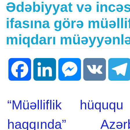
Ədəbiyyat və incəs
ifasına görə müəll
miqdarı müəyyənlə
Facebook
LinkedIn
Messenger
VK
“Müəlliflik hüquq
haqqında” Azər