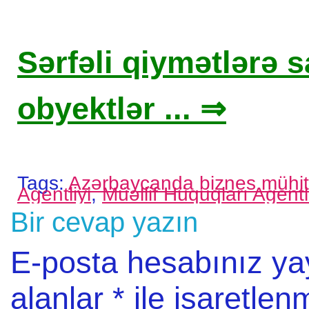
Sərfəli qiymətlərə sa
obyektlər ... ⇒
Tags:
Azərbaycanda biznes mühit
Agentliyi
,
Müəllif Hüquqları Agentl
Bir cevap yazın
E-posta hesabınız y
alanlar
*
ile işaretlenm