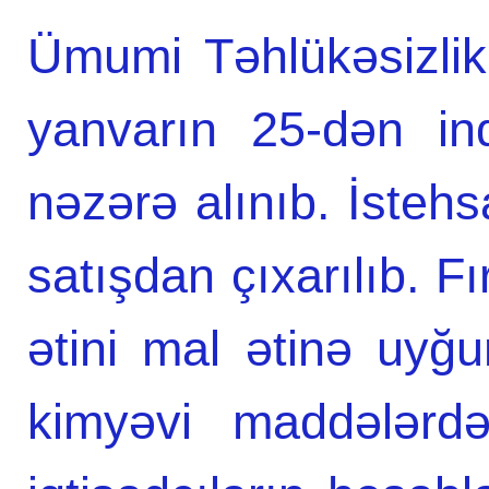
Ümumi Təhlükəsizlik N
yanvarın 25-dən in
nəzərə alınıb. İsteh
satışdan çıxarılıb. Fı
ətini mal ətinə uyğ
kimyəvi maddələrdən