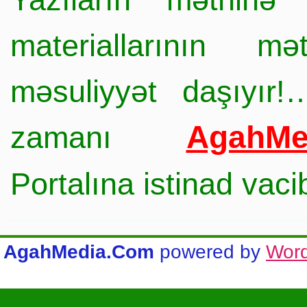
materiallarının mə
məsuliyyət daşıyır!
AgahMe
zamanı
Portalına istinad vac
AgahMedia.Com
powered by
Wor