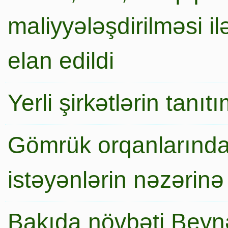
maliyyələşdirilməsi i
elan edildi
Yerli şirkətlərin tanı
Gömrük orqanlarında
istəyənlərin nəzərinə
Bakıda növbəti Beynə