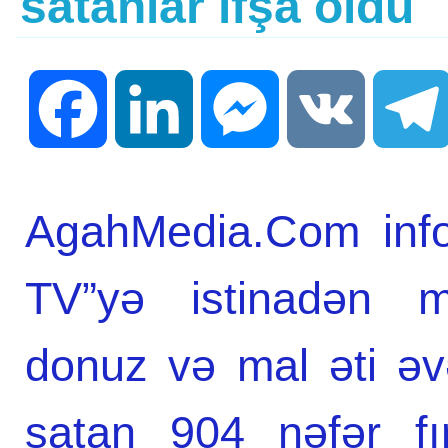
satanlar ifşa oldu
Facebook
LinkedIn
Messenger
VK
AgahMedia.Com infor
TV”yə istinadən m
donuz və mal əti əvə
satan 904 nəfər fır