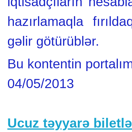
iqtisadçıların hesab
hazırlamaqla fırılda
gəlir götürüblər.
Bu kontentin portalım
04/05/2013
Ucuz təyyarə biletlər