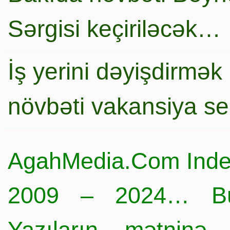
Sərgisi keçiriləcək…
İş yerini dəyişdirmək
növbəti vakansiya s
AgahMedia.Com Inde
2009 – 2024… Büt
Yazıların mətninə 