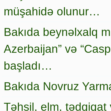
müşahidə olunur…
Bakıda beynəlxalq mi
Azerbaijan” və “Caspi
başladı…
Bakıda Novruz Yarma
Təhsil, elm, tədqiqat 