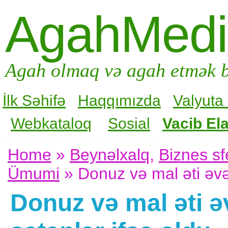
AgahMed
Agah olmaq və agah etmək b
İlk Səhifə
Haqqımızda
Valyuta
Webkataloq
Sosial
Vacib Ela
Home
»
Beynəlxalq
,
Biznes sf
Ümumi
» Donuz və mal əti əvəz
Donuz və mal əti ə