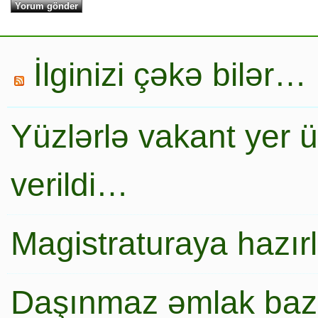
İlginizi çəkə bilər…
Yüzlərlə vakant yer 
verildi…
Magistraturaya hazır
Daşınmaz əmlak baza