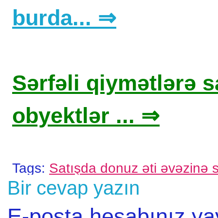
burda... ⇒
Sərfəli qiymətlərə sa
obyektlər ... ⇒
Tags:
Satışda donuz əti əvəzinə si
Bir cevap yazın
E-posta hesabınız y