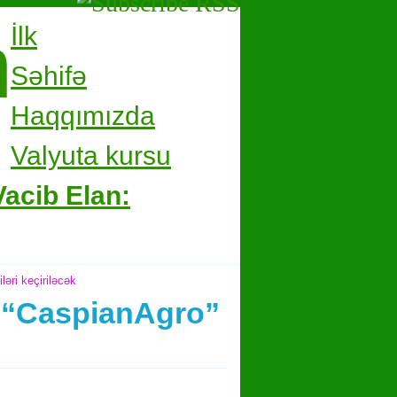
m
İlk
Səhifə
Haqqımızda
Valyuta kursu
Vacib Elan:
əri keçiriləcək
ə “CaspianAgro”