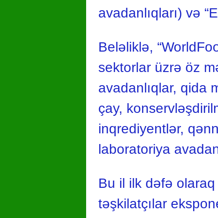
avadanlıqları) və “E
Beləliklə, “WorldFoo
sektorlar üzrə öz m
avadanlıqlar, qida 
çay, konservləşdiri
inqrediyentlər, qənn
laboratoriya avadanl
Bu il ilk dəfə olara
təşkilatçılar ekspon