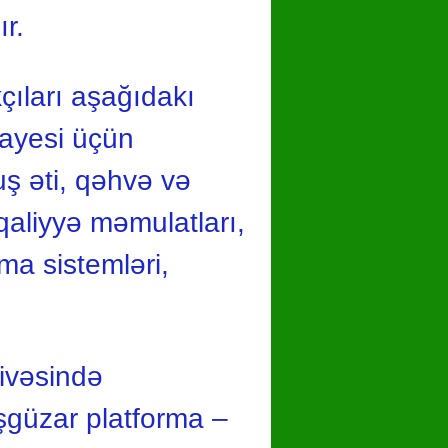
ır.
kçıları aşağıdakı
nayesi üçün
uş əti, qəhvə və
qaliyyə məmulatları,
ma sistemləri,
çivəsində
işgüzar platforma –