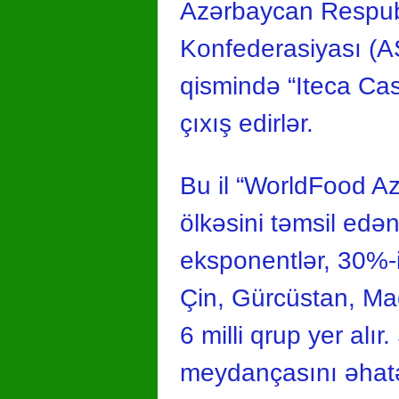
Azərbaycan Respublik
Konfederasiyası (ASK
qismində “Iteca Cas
çıxış edirlər.
Bu il “WorldFood Az
ölkəsini təmsil edən 
eksponentlər, 30%-i i
Çin, Gürcüstan, Mac
6 milli qrup yer alır
meydançasını əhatə