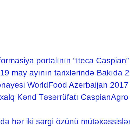
masiya portalının “Iteca Caspian” 
19 may ayının tarixlərində Bakıda 
nayesi WorldFood Azerbaijan 2017 
alq Kənd Təsərrüfatı CaspianAgro 2
rzində hər iki sərgi özünü mütəxəssis