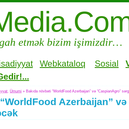
Media.Co
gah etmək bizim işimizdir…
isadiyyat
Webkataloq
Sosial
edir!...
iyyat
,
Ümumi
» Bakıda növbəti “WorldFood Azerbaijan” və “CaspianAgro” sərgil
 “WorldFood Azerbaijan” v
ləcək