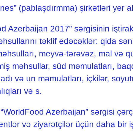
nes” (pablaşdırmma) şirkətləri yer al
d Azerbaijan 2017” sərgisinin iştira
əhsullarını təklif edəcəklər: qida sə
məhsulları, meyvə-tərəvəz, mal və q
lmiş məhsullar, süd məmulatları, baq
adı və un məmulatları, içkilər, soyut
ıqları və s.
q “WorldFood Azerbaijan” sərgisi çər
entlər və ziyarətçilər üçün daha bir 