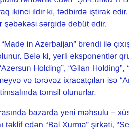
q ikinci ildir ki, tədbirdə iştirak edir
 şəbəkəsi sərgidə debüt edir.
, “Made in Azerbaijan” brendi ilə çıxış
olunur. Belə ki, yerli eksponentlər q
– “Azersun Holding”, “Gilan Holding”, 
i meyvə və tərəvəz ixracatçıları isə “
 timsalında təmsil olunurlar.
arasında bazarda yeni məhsulu – xüs
təklif edən “Bal Xurma” şirkəti, “S