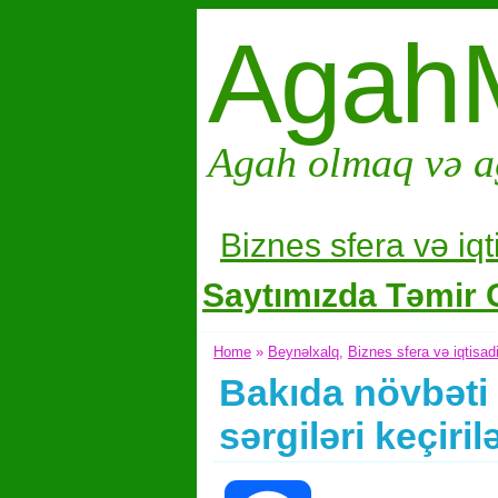
Agah
Agah olmaq və a
Biznes sfera və i
qt
Saytımızda Təmir G
Home
»
Beynəlxalq
,
Biznes sfera və iqtisad
Bakıda növbəti
sərgiləri keçiri