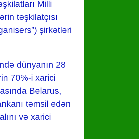
ilatları Milli
rin təşkilatçısı
nisers”) şirkətləri
rində dünyanın 28
rin 70%-i xarici
 arasında Belarus,
Lankanı təmsil edən
alını və xarici