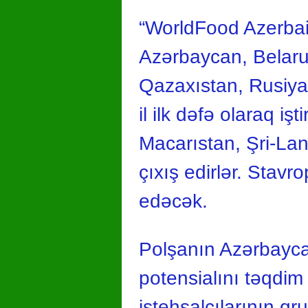
“WorldFood Azerbai
Azərbaycan, Belarus
Qazaxıstan, Rusiya 
il ilk dəfə olaraq iş
Macarıstan, Şri-Lan
çıxış edirlər. Stavr
edəcək.
Polşanın Azərbaycan
potensialını təqdim
istehsalçılarının q