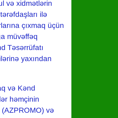
l və xidmətlərin
ərəfdaşları ilə
rlarına çıxmaq üçün
ağa müvəffəq
nd Təsərrüfatı
ilərinə yaxından
zaq və Kənd
ilər həmçinin
ndu (AZPROMO) və