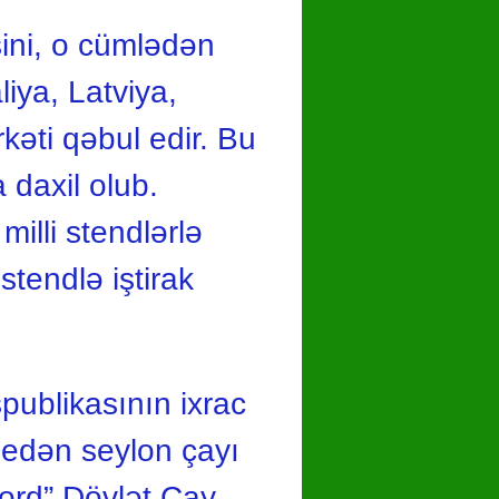
ini, o cümlədən
iya, Latviya,
kəti qəbul edir. Bu
a daxil olub.
illi stendlərlə
stendlə iştirak
publikasının ixrac
 edən seylon çayı
Bord” Dövlət Çay