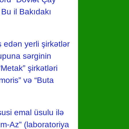
. Bu il Bakıdakı
 edən yerli şirkətlər
rupuna sərginin
“Metak” şirkətləri
Amoris” və “Buta
usi emal üsulu ilə
em-Az” (laboratoriya