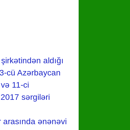
şirkətindən aldığı
23-cü Azərbaycan
və 11-ci
017 sərgiləri
lər arasında ənənəvi