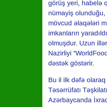
görüş yeri, habelə 
nümayiş olunduğu, e
mövcud əlaqələri m
imkanların yaradıld
olmuşdur. Uzun illə
Nazirliyi “WorldFoo
dəstək göstərir.
Bu il ilk dəfə olar
Təsərrüfatı Təşkilat
Azərbaycanda İxrac