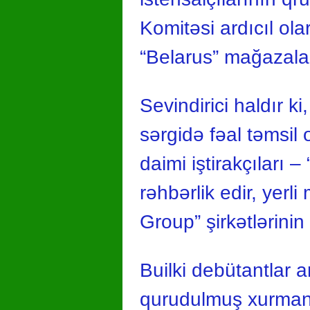
Komitəsi ardıcıl olara
“Belarus” mağazalar
Sevindirici haldır ki
sərgidə fəal təmsil 
daimi iştirakçıları 
rəhbərlik edir, yerl
Group” şirkətlərinin
Builki debütantlar 
qurudulmuş xurmanı 