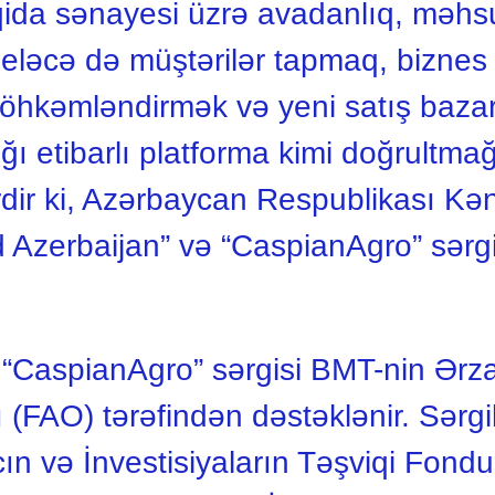
qida sənayesi üzrə avadanlıq, məhsu
ləcə də müştərilər tapmaq, biznes t
öhkəmləndirmək və yeni satış baza
ığı etibarlı platforma kimi doğrultm
rdir ki, Azərbaycan Respublikası Kə
d Azerbaijan” və “CaspianAgro” sərg
aq “CaspianAgro” sərgisi BMT-nin Ər
ı (FAO) tərəfindən dəstəklənir. Sərg
ın və İnvestisiyaların Təşviqi Fo