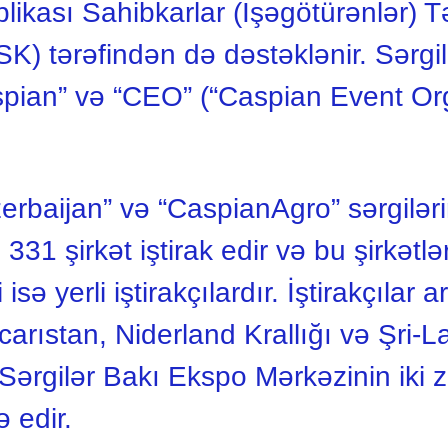
ası Sahibkarlar (İşəgötürənlər) Təşk
) tərəfindən də dəstəklənir. Sərgilə
pian” və “CEO” (“Caspian Event Orga
erbaijan” və “CaspianAgro” sərgilə
331 şirkət iştirak edir və bu şirkətlə
sə yerli iştirakçılardır. İştirakçılar
arıstan, Niderland Krallığı və Şri-
. Sərgilər Bakı Ekspo Mərkəzinin iki z
 edir.