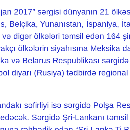
jan 2017” sərgisi dünyanın 21 ölkəs
, Belçika, Yunanıstan, İspaniya, İtal
və digər ölkələri təmsil edən 164 şir
tirakçı ölkələrin siyahısına Meksika d
ka və Belarus Respublikası sərgidə m
opol diyarı (Rusiya) tədbirdə regional 
dakı səfirliyi isə sərgidə Polşa Res
 edəcək. Sərgidə Şri-Lankanı təmsil
rupuna rəhbərlik edən “Şri-Lanka Ti 