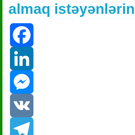
almaq istəyənləri
Facebook
LinkedIn
Messenger
VK