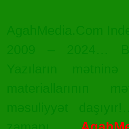
AgahMedia.Com Inde
2009 – 2024… Bü
Yazıların mətninə 
materiallarının mə
məsuliyyət daşıyır!
AgahMe
zamanı