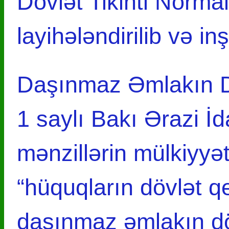
Dövlət Tikinti Norm
layihələndirilib və in
Daşınmaz Əmlakın Dö
1 saylı Bakı Ərazi İd
mənzillərin mülkiyyə
“hüquqların dövlət q
daşınmaz əmlakın dö