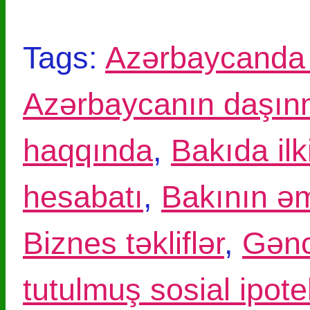
Tags:
Azərbaycanda 
Azərbaycanın daşın
haqqında
,
Bakıda il
hesabatı
,
Bakının əm
Biznes təkliflər
,
Gənc
tutulmuş sosial ipote