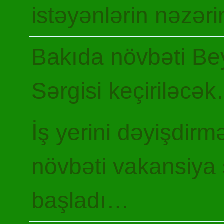
istəyənlərin nəzəri
Bakıda növbəti Be
Sərgisi keçiriləcə
İş yerini dəyişdir
növbəti vakansiya 
başladı…