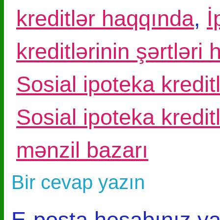
kreditlər haqqında
,
İ
kreditlərinin şərtləri
Sosial ipoteka kreditl
Sosial ipoteka kredit
mənzil bazarı
Bir cevap yazın
E-posta hesabınız y