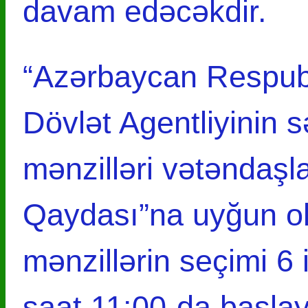
davam edəcəkdir.
“Azərbaycan Respubl
Dövlət Agentliyinin
mənzilləri vətəndaşl
Qaydası”na uyğun o
mənzillərin seçimi 6 i
saat 11:00-da başlay