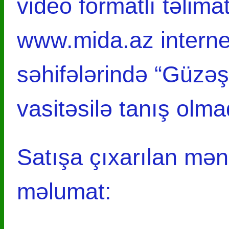
video formatlı təlim
www.mida.az internet
səhifələrində “Güzəşt
vasitəsilə tanış ol
Satışa çıxarılan mən
məlumat: