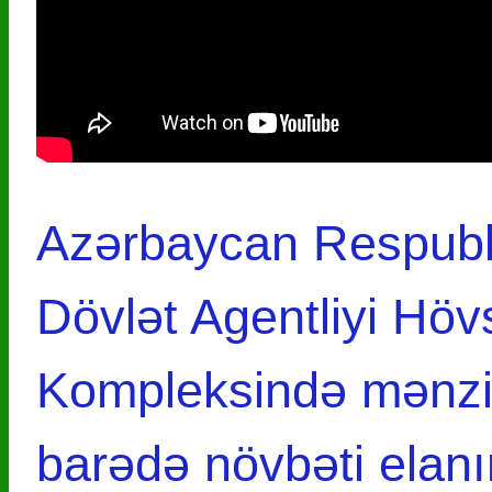
Azərbaycan Respubli
Dövlət Agentliyi Hö
Kompleksində mənzill
barədə növbəti elanı