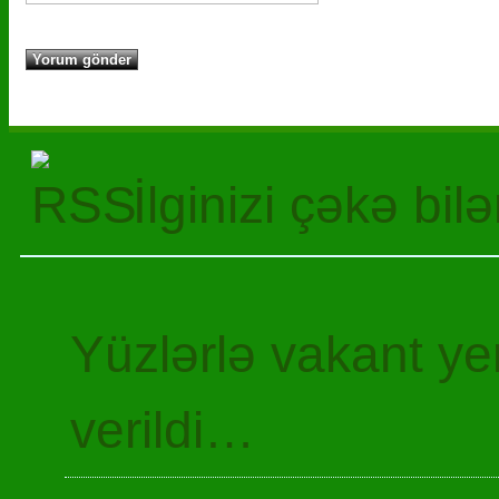
İlginizi çəkə bil
Yüzlərlə vakant y
verildi…