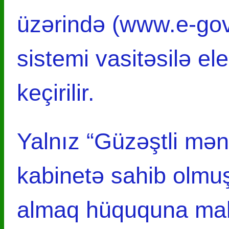
üzərində (www.e-gov.
sistemi vasitəsilə e
keçirilir.
Yalnız “Güzəştli mən
kabinetə sahib olmu
almaq hüququna mali