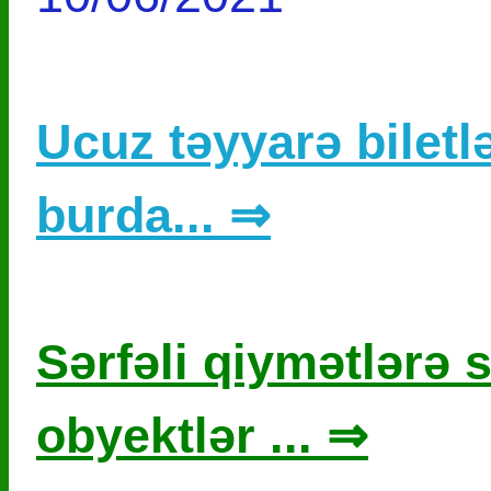
Ucuz təyyarə biletlə
burda... ⇒
Sərfəli qiymətlərə s
obyektlər ... ⇒