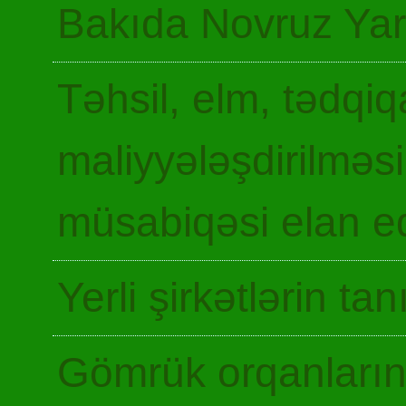
Bakıda Novruz Yar
Təhsil, elm, tədqiq
maliyyələşdirilməsi
müsabiqəsi elan ed
Yerli şirkətlərin ta
Gömrük orqanların