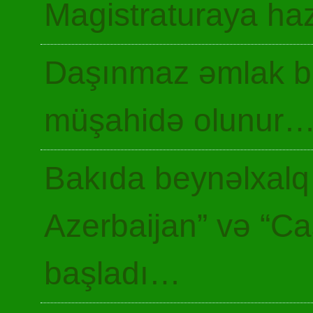
Magistraturaya haz
Daşınmaz əmlak ba
müşahidə olunur
Bakıda beynəlxalq 
Azerbaijan” və “Ca
başladı…