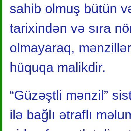
sahib olmuş bütün v
tarixindən və sıra n
olmayaraq, mənzillə
hüquqa malikdir.
“Güzəştli mənzil” si
ilə bağlı ətraflı mə