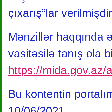
çıxarış”lar verilmişdir
Mənzillər haqqında ə
vasitəsilə tanış ola 
https://mida.gov.az
Bu kontentin portalım
10/06/2021