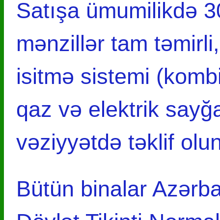
Satışa ümumilikdə 30
mənzillər tam təmirl
isitmə sistemi (kombi
qaz və elektrik sayğa
vəziyyətdə təklif olun
Bütün binalar Azərb