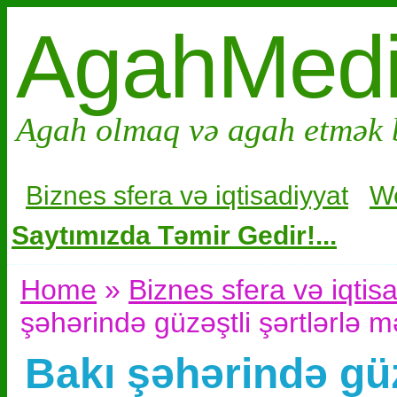
AgahMed
Agah olmaq və agah etmək 
Biznes sfera və i
qtisadiyyat
W
Saytımızda Təmir Gedir!...
Home
»
Biznes sfera və iqtis
şəhərində güzəştli şərtlərlə 
Bakı şəhərində güz