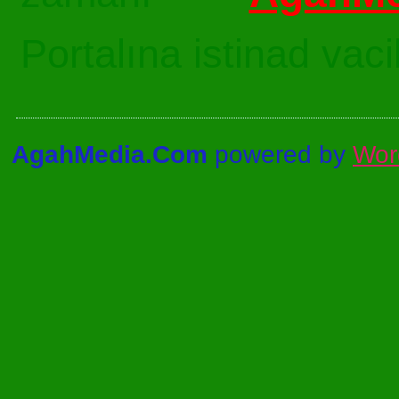
Portalına istinad vac
AgahMedia.Com
powered by
Wor