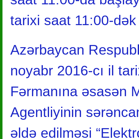
tarixi saat 11:00-də
Azərbaycan Respubli
noyabr 2016-cı il tar
Fərmanına əsasən Mə
Agentliyinin sərənca
əldə edilməsi “Elekt