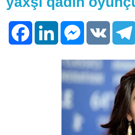
yaxşı qadın oyunçu
Facebook
LinkedIn
Messenger
VK