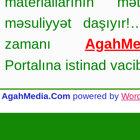
materiallarının mə
məsuliyyət daşıyır!
AgahMe
zamanı
Portalına istinad vac
AgahMedia.Com
powered by
Wor