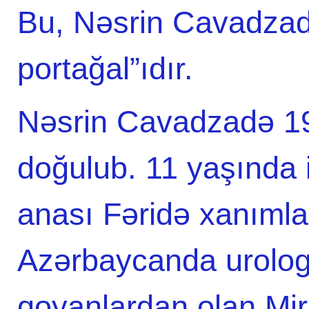
Bu, Nəsrin Cavadzadə
portağal”ıdır.
Nəsrin Cavadzadə 19
doğulub. 11 yaşında 
anası Fəridə xanımla
Azərbaycanda urologi
qoyanlardan olan M