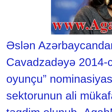
Əslən Azərbaycandan
Cavadzadəyə 2014-cü
oyunçu” nominasiyası
sektorunun ali mükafa