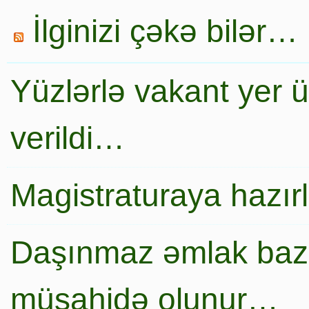
İlginizi çəkə bilər…
Yüzlərlə vakant yer 
verildi…
Magistraturaya hazır
Daşınmaz əmlak baza
müşahidə olunur…