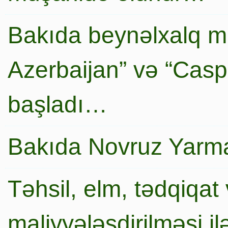
Bakıda beynəlxalq mi
Azerbaijan” və “Caspi
başladı…
Bakıda Novruz Yarma
Təhsil, elm, tədqiqat 
maliyyələşdirilməsi i