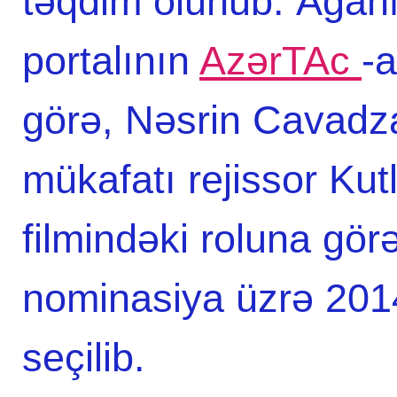
təqdim olunub. Agah
portalının
AzərTAc
-
görə, Nəsrin Cavadza
mükafatı rejissor Ku
filmindəki roluna görə
nominasiya üzrə 2014-
seçilib.