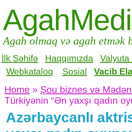
AgahMed
Agah olmaq və agah etmək b
İlk Səhifə
Haqqımızda
Valyuta
Webkataloq
Sosial
Vacib Ela
Home
»
Şou biznes və Mədən
Türkiyənin “Ən yaxşı qadın oy
Azərbaycanlı aktri