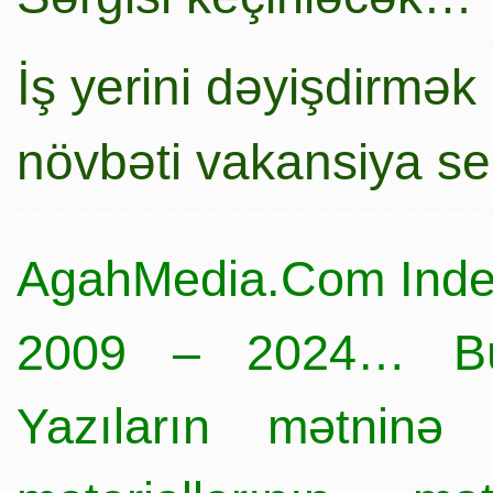
İş yerini dəyişdirmək
növbəti vakansiya s
AgahMedia.Com Inde
2009 – 2024… Büt
Yazıların mətninə 