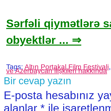
Sərfəli qiymətlərə sa
obyektlər ... ⇒
Tags:
Altın Portakal Film Festivali
ve Azerbaycan ilişkileri hakkında
Bir cevap yazın
E-posta hesabınız y
alanlar
*
ile işaretlenm