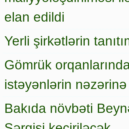
elan edildi
Yerli şirkətlərin tanı
Gömrük orqanlarında
istəyənlərin nəzərinə
Bakıda növbəti Beynə
Sərgisi keçiriləcək…