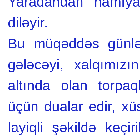
Yaradandan hamıya
diləyir.
Bu müqəddəs günlər
gələcəyi, xalqımızı
altında olan torpa
üçün dualar edir, x
layiqli şəkildə keçi