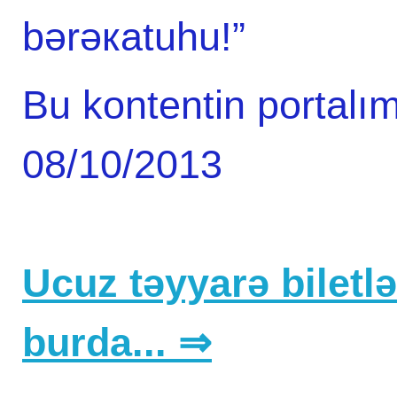
bərəкаtuhu!”
Bu kontentin portalım
08/10/2013
Ucuz təyyarə biletlər
burda... ⇒