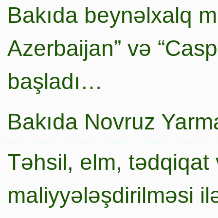
Bakıda beynəlxalq mi
Azerbaijan” və “Caspi
başladı…
Bakıda Novruz Yarma
Təhsil, elm, tədqiqat 
maliyyələşdirilməsi i