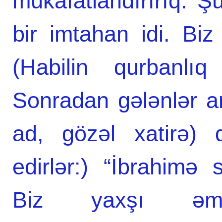
mükafatlandırırıq. Ş
bir imtahan idi. Bi
(Habilin qurbanlı
Sonradan gələnlər a
ad, gözəl xatirə)
edirlər:) “İbrahimə
Biz yaxşı əmə