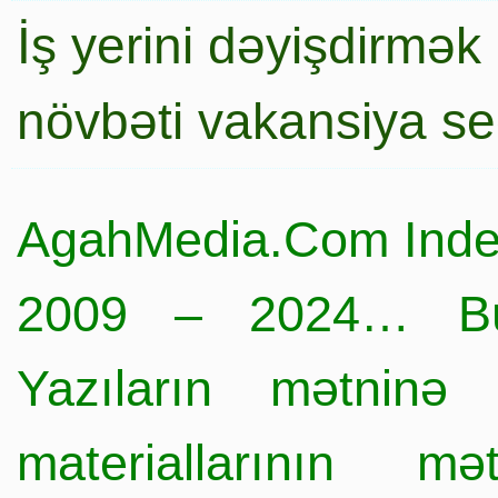
İş yerini dəyişdirmək
növbəti vakansiya s
AgahMedia.Com Inde
2009 – 2024… Büt
Yazıların mətninə 
materiallarının mə