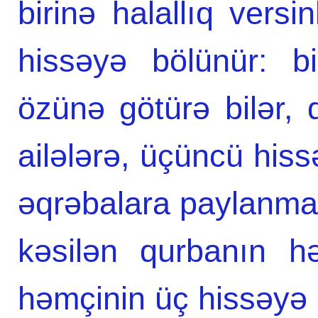
birinə halallıq vers
hissəyə bölünür: b
özünə götürə bilər, 
ailələrə, üçüncü his
əqrəbalara paylanmalıd
kəsilən qurbanın h
həmçinin üç hissəyə 