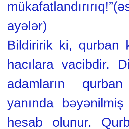
mükafatlandırırıq!”(
ayələr)
Bildiririk ki, qurb
hacılara vacibdir. D
adamların qurban 
yanında bəyənilmiş
hesab olunur. Qurb