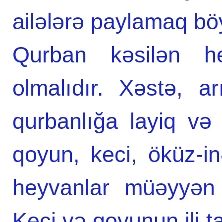
ailələrə paylamaq bö
Qurban kəsilən 
olmalıdır. Xəstə, a
qurbanlığa layiq və
qoyun, keci, öküz-i
heyvanlar müəyyən 
Keçi və qoyunun ili 