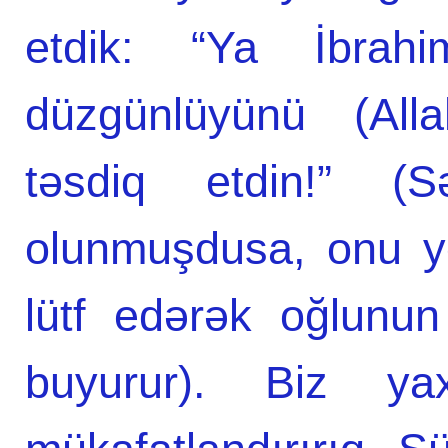
etdik: “Ya İbrah
düzgünlüyünü (Alla
təsdiq etdin!” 
olunmuşdusa, onu ye
lütf edərək oğlunu
buyurur). Biz ya