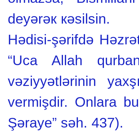
deyərəк кəsilsin.
Hədisi-şərifdə Həzrə
“Uca Allah qurbanl
vəziyyətlərinin yax
vermişdir. Onlara bu 
Şəraye” səh. 437).