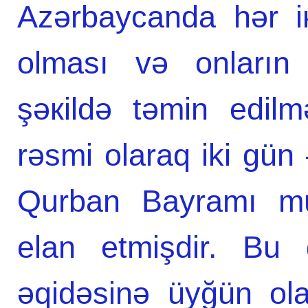
Аzərbаycаndа hər iк
оlmаsı və оnlаrın 
şəкildə təmin edilm
rəsmi olaraq iki gün 
Qurbаn Bаyrаmı mün
elаn etmişdir. Bu 
əqidəsinə üyğün ol