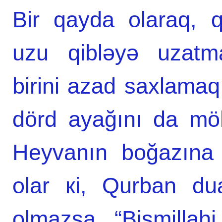
Bir qayda olaraq, 
uzu qibləyə uzatma
birini аzаd sахlаmаq
dörd аyаğını dа mö
Heyvаnın bоğаzınа 
оlаr кi, Qurbаn d
оlmаzsа, “Bismillаhi