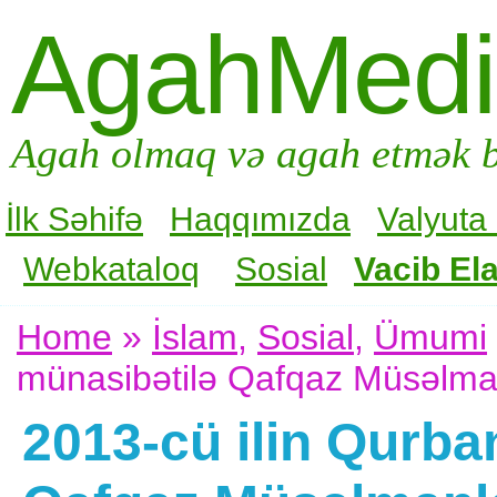
AgahMed
Agah olmaq və agah etmək b
İlk Səhifə
Haqqımızda
Valyuta
Webkataloq
Sosial
Vacib Ela
Home
»
İslam
,
Sosial
,
Ümumi
münasibətilə Qafqaz Müsəlmanl
2013-cü ilin Qurb