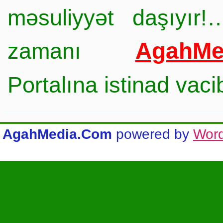
məsuliyyət daşıyır!
AgahMe
zamanı
Portalına istinad vac
AgahMedia.Com
powered by
Wor