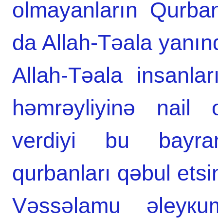
оlmаyаnlаrın Qurbа
da Allah-Təala yanın
Аllаh-Təаlа insаnl
həmrəyliyinə nail 
verdiyi bu bаyrа
qurbаnlаrı qəbul etsi
Vəssəlаmu əleyкu