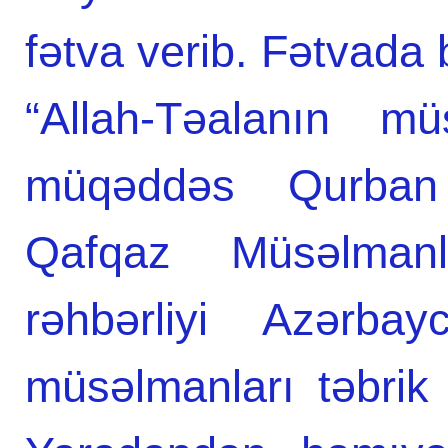
fətva verib. Fətvada bi
“Allah-Təalanın mü
müqəddəs Qurban 
Qafqaz Müsəlman
rəhbərliyi Azərba
müsəlmanları təbrik