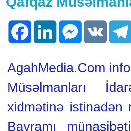
Qafqaz Müsəlmanlar
Facebook
LinkedIn
Messenger
VK
AgahMedia.Com infor
Müsəlmanları İda
xidmətinə istinadən
Bayramı münasibəti