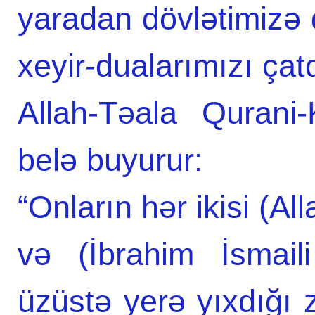
yaradan dövlətimizə 
xeyir-dualarımızı çatd
Allah-Təala Qurani
belə buyurur:
“Onların hər ikisi (Al
və (İbrahim İsmai
üzüstə yerə yıxdığı 