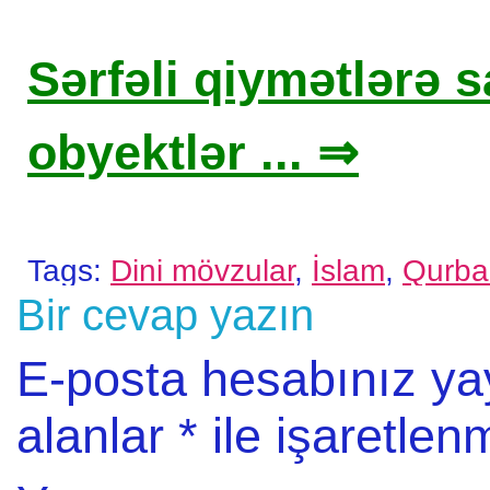
Sərfəli qiymətlərə sa
obyektlər ... ⇒
Tags:
Dini mövzular
,
İslam
,
Qurba
Bir cevap yazın
E-posta hesabınız y
alanlar
*
ile işaretlenm