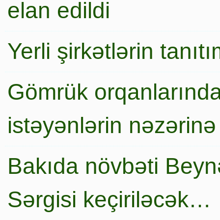
elan edildi
Yerli şirkətlərin tanı
Gömrük orqanlarında
istəyənlərin nəzərinə
Bakıda növbəti Beynə
Sərgisi keçiriləcək…