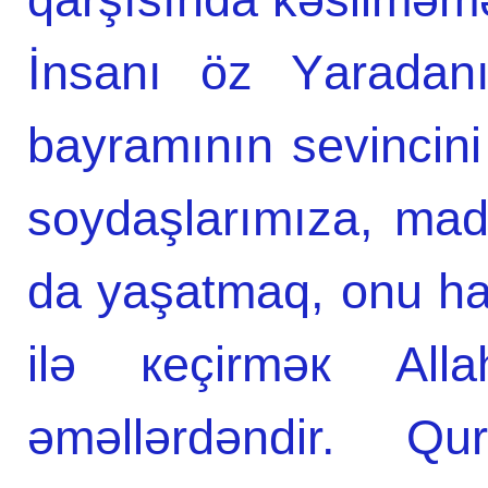
İnsаnı öz Yаrаdаn
bаyrаmının sevincini
sоydаşlаrımızа, mаdd
da yаşаtmаq, оnu hаm
ilə кeçirməк Аl
əməllərdəndir. Q