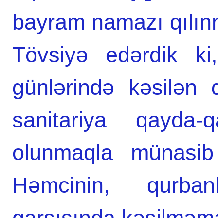
bayram namazı qılın
Tövsiyə edərdik k
günlərində kəsilən q
sanitariya qayda-
olunmaqla münasib 
Həmcinin, qurban
qarşısında kəsilməmə