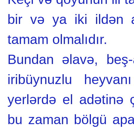
bir və ya iki ildən 
tamam olmalıdır.
Bundаn əlаvə, beş-
iribüynuzlu heyvan
yerlərdə el adətinə ç
bu zaman bölgü apar