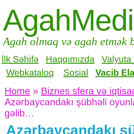
AgahMed
Agah olmaq və agah etmək b
İlk Səhifə
Haqqımızda
Valyuta
Webkataloq
Sosial
Vacib Ela
Home
»
Biznes sfera və iqtisa
Azərbaycandakı şübhəli oyunl
gəlib…
Azərbaycandakı şüb