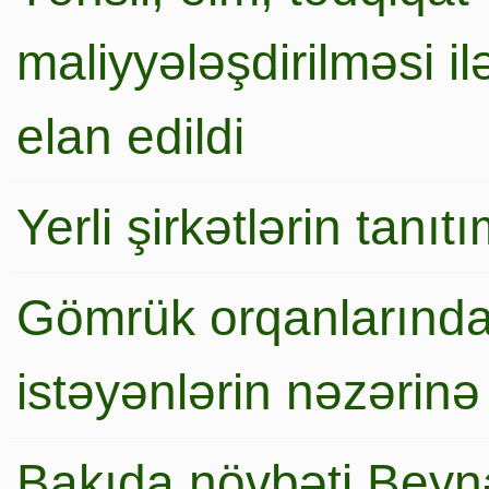
maliyyələşdirilməsi i
elan edildi
Yerli şirkətlərin tanı
Gömrük orqanlarında
istəyənlərin nəzərinə
Bakıda növbəti Beynə