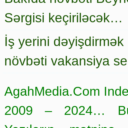
Sərgisi keçiriləcək…
İş yerini dəyişdirmək
növbəti vakansiya s
AgahMedia.Com Inde
2009 – 2024… Büt