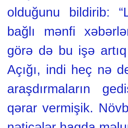
olduğunu bildirib: 
bağlı mənfi xəbərl
görə də bu işə artıq
Açığı, indi heç nə de
araşdırmaların ged
qərar vermişik. Növb
nəticələr haqda məlum