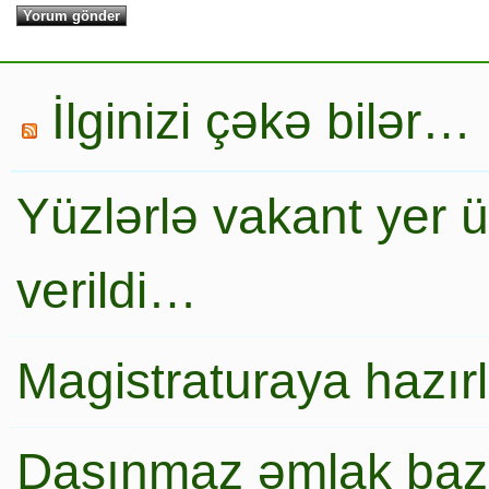
İlginizi çəkə bilər…
Yüzlərlə vakant yer 
verildi…
Magistraturaya hazır
Daşınmaz əmlak baza