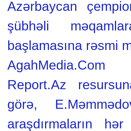
Azərbaycan çempion
şübhəli məqamlar
başlamasına rəsmi mü
AgahMedia.Com in
Report.Az resursun
görə, E.Məmmədo
araşdırmaların hər