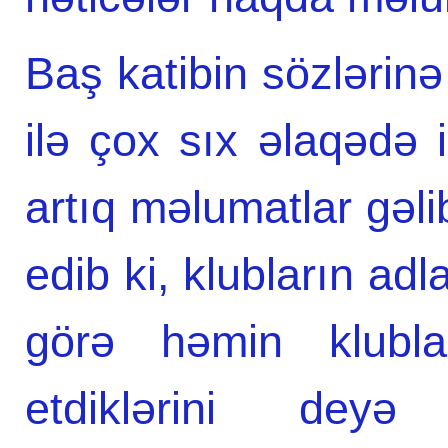
Baş katibin sözləri
ilə çox sıx əlaqədə i
artıq məlumatlar gəl
edib ki, klubların ad
görə həmin klubla
etdiklərini deyə