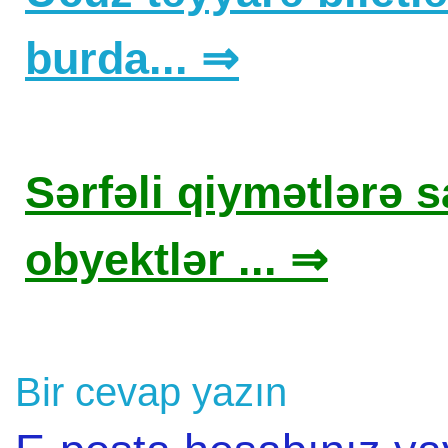
burda... ⇒
Sərfəli qiymətlərə sa
obyektlər ... ⇒
Bir cevap yazın