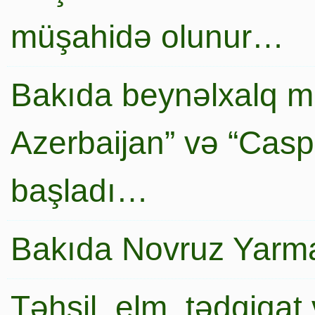
müşahidə olunur…
Bakıda beynəlxalq mi
Azerbaijan” və “Caspi
başladı…
Bakıda Novruz Yarma
Təhsil, elm, tədqiqat 