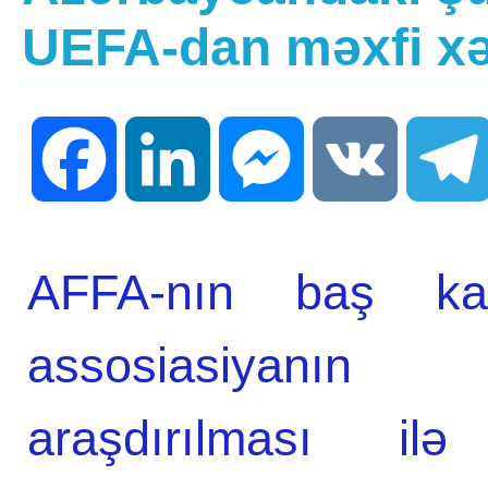
UEFA-dan məxfi xə
Facebook
LinkedIn
Messenger
VK
AFFA-nın baş ka
assosiasiyanın 
araşdırılması ilə