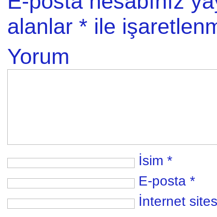
E-posta hesabınız y
alanlar
*
ile işaretlenm
Yorum
İsim
*
E-posta
*
İnternet sites