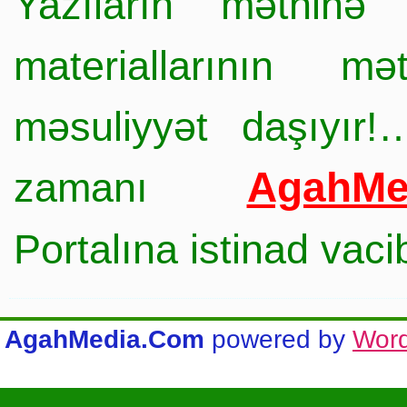
Yazıların mətninə 
materiallarının mə
məsuliyyət daşıyır!
AgahMe
zamanı
Portalına istinad vac
AgahMedia.Com
powered by
Wor