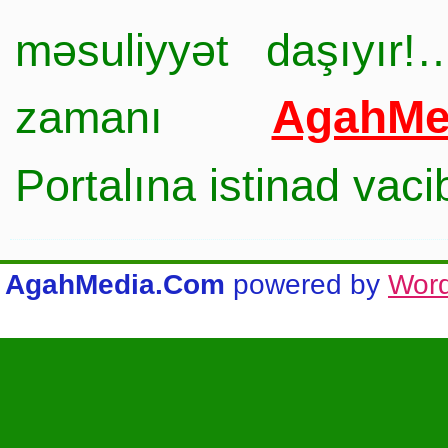
məsuliyyət daşıyır!
AgahMe
zamanı
Portalına istinad vac
AgahMedia.Com
powered by
Wor