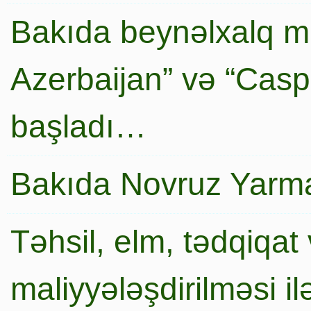
Bakıda beynəlxalq mi
Azerbaijan” və “Caspi
başladı…
Bakıda Novruz Yarma
Təhsil, elm, tədqiqat 
maliyyələşdirilməsi i