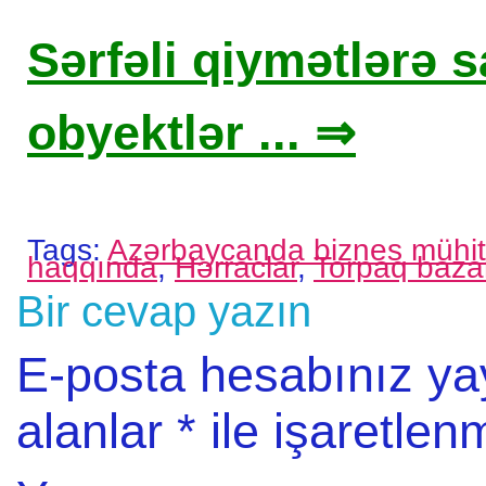
Sərfəli qiymətlərə sa
obyektlər ... ⇒
Tags:
Azərbaycanda biznes mühit
haqqında
,
Hərraclar
,
Torpaq bazar
Bir cevap yazın
E-posta hesabınız y
alanlar
*
ile işaretlenm