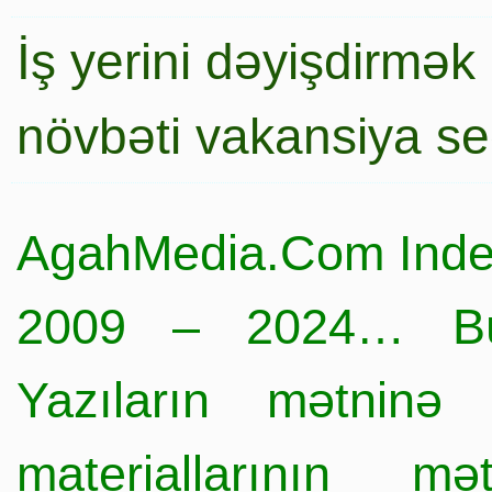
İş yerini dəyişdirmək
növbəti vakansiya s
AgahMedia.Com Inde
2009 – 2024… Büt
Yazıların mətninə 
materiallarının mə