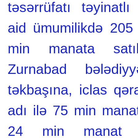
təsərrüfatı təyinatl
aid ümumilikdə 205
min manata satı
Zurnabad bələdiy
təkbaşına, iclas qər
adı ilə 75 min manat
24 min manat 