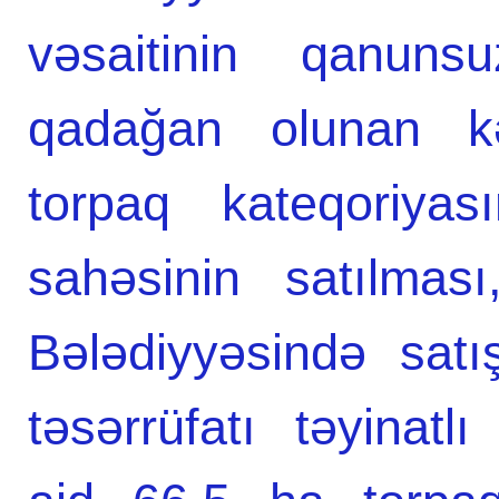
vəsaitinin qanuns
qadağan olunan kən
torpaq kateqoriya
sahəsinin satılma
Bələdiyyəsində sat
təsərrüfatı təyinatl