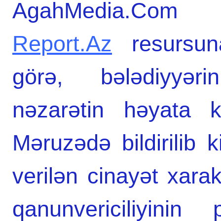
AgahMedia.Com in
Report.Az
resursun
görə, bələdiyyərin
nəzarətin həyata ke
Məruzədə bildirilib k
verilən cinayət xarak
qanunvericiliyini