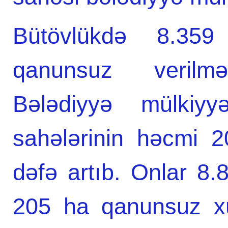
Bütövlükdə 8.359
qanunsuz verilmə
Bələdiyyə mülkiyyə
sahələrinin həcmi 2
dəfə artıb. Onlar 8
205 ha qanunsuz xü