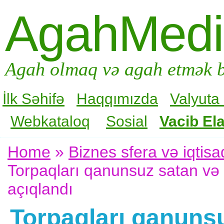
AgahMed
Agah olmaq və agah etmək b
İlk Səhifə
Haqqımızda
Valyuta
Webkataloq
Sosial
Vacib Ela
Home
»
Biznes sfera və iqtisa
Torpaqları qanunsuz satan və i
açıqlandı
Torpaqları qanunsu