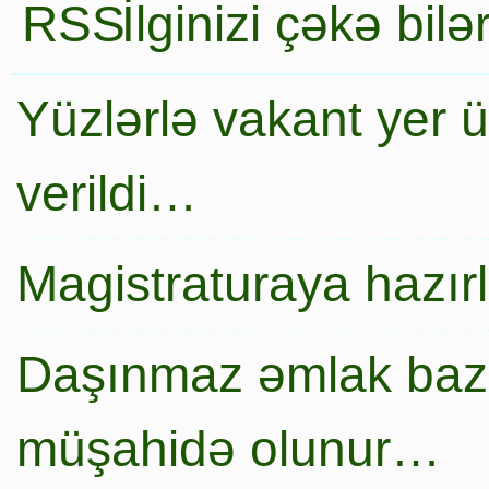
İlginizi çəkə bil
Yüzlərlə vakant yer 
verildi…
Magistraturaya hazır
Daşınmaz əmlak baza
müşahidə olunur…