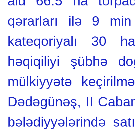
aid 66.5 ha torpaq
qərarları ilə 9 mi
kateqoriyalı 30 h
həqiqiliyi şübhə d
mülkiyyətə keçiril
Dədəgünəş, II Caba
bələdiyyələrində sa