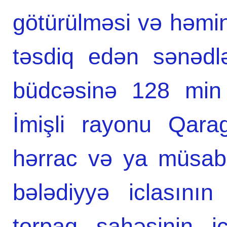
götürülməsi və həmin
təsdiq edən sənədl
büdcəsinə 128 min 
İmişli rayonu Qarag
hərrac və ya müsab
bələdiyyə iclasını
torpaq sahəsinin i