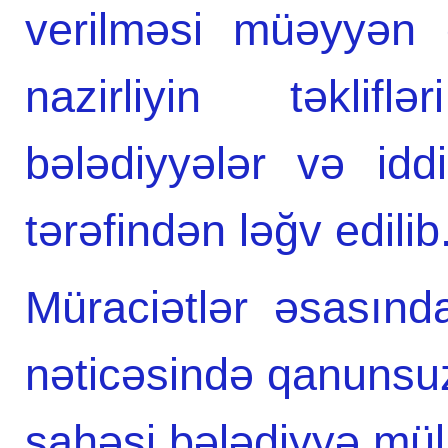
verilməsi müəyyən 
nazirliyin təklif
bələdiyyələr və id
tərəfindən ləğv edilib
Müraciətlər əsasınd
nəticəsində qanunsuz
sahəsi bələdiyyə mülk