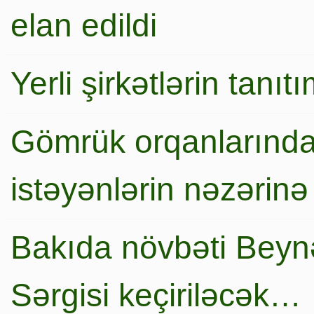
elan edildi
Yerli şirkətlərin tanı
Gömrük orqanlarında
istəyənlərin nəzərinə
Bakıda növbəti Beynə
Sərgisi keçiriləcək…