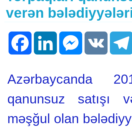
verən bələdiyyələri
Facebook
LinkedIn
Messenger
VK
Azərbaycanda 201
qanunsuz satışı və
məşğul olan bələdiyy