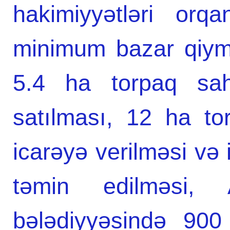
hakimiyyətləri orqa
minimum bazar qiym
5.4 ha torpaq sa
satılması, 12 ha t
icarəyə verilməsi və 
təmin edilməsi,
bələdiyyəsində 90