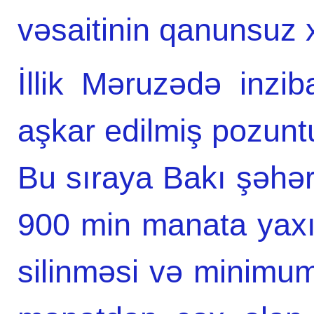
vəsaitinin qanunsuz x
İllik Məruzədə inzib
aşkar edilmiş pozuntu 
Bu sıraya Bakı şəhə
900 min manata yaxı
silinməsi və minimum