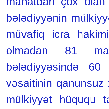
manatdan çox olan 
bələdiyyənin mülkiy
müvafiq icra hakimiy
olmadan 81 man
bələdiyyəsində 60
vəsaitinin qanunsuz 
mülkiyyət hüququ t