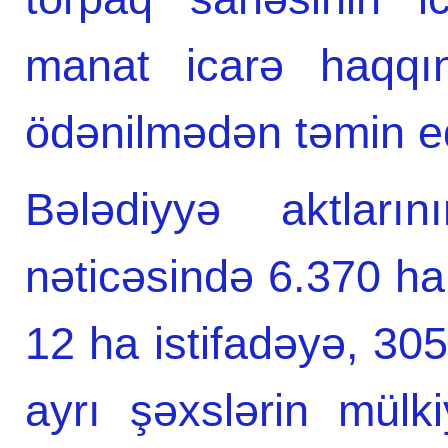
manat icarə haqqın
ödənilmədən təmin edi
Bələdiyyə aktların
nəticəsində 6.370 ha
12 ha istifadəyə, 305
ayrı şəxslərin mülk