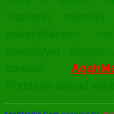
Yazıların mətninə 
materiallarının mə
məsuliyyət daşıyır!
AgahMe
zamanı
Portalına istinad vac