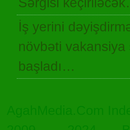
Sərgisi keçiriləcə
İş yerini dəyişdir
növbəti vakansiya 
başladı…
AgahMedia.Com Inde
2009 – 2024… Bü