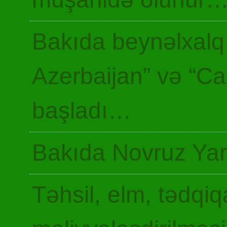
Bakıda beynəlxalq 
Azerbaijan” və “Ca
başladı…
Bakıda Novruz Yar
Təhsil, elm, tədqiq