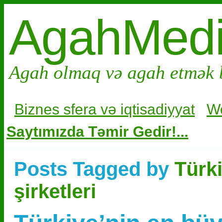
AgahMed
Agah olmaq və agah etmək 
Biznes sfera və i
qtisadiyyat
W
Saytımızda Təmir Gedir!...
Posts Tagged by
Türki
şirketleri