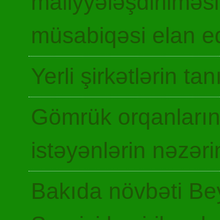
maliyyələşdirilməsi
müsabiqəsi elan ed
Yerli şirkətlərin ta
Gömrük orqanların
istəyənlərin nəzəri
Bakıda növbəti Be