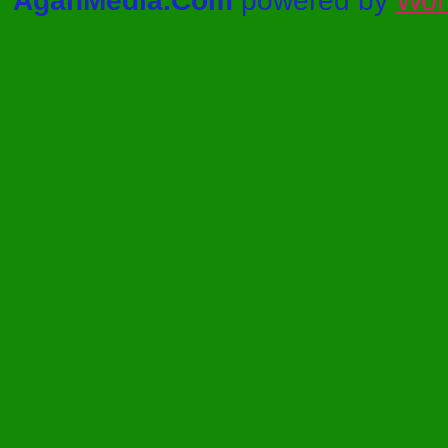
AgahMedia.Com
powered by
Wor