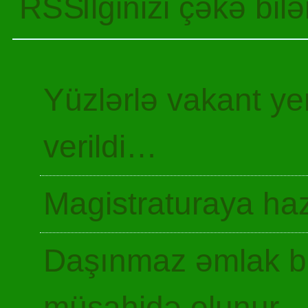
İlginizi çəkə bil
Yüzlərlə vakant y
verildi…
Magistraturaya haz
Daşınmaz əmlak ba
müşahidə olunur