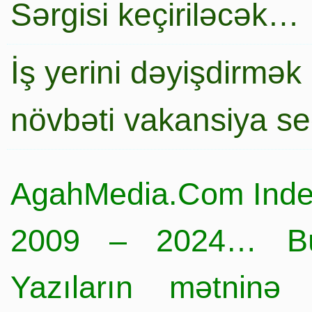
Sərgisi keçiriləcək…
İş yerini dəyişdirmək
növbəti vakansiya s
AgahMedia.Com Inde
2009 – 2024… Büt
Yazıların mətninə 