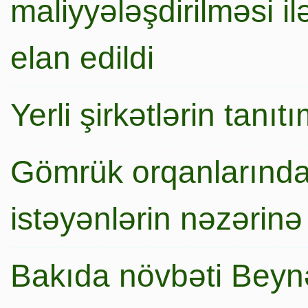
maliyyələşdirilməsi i
elan edildi
Yerli şirkətlərin tanı
Gömrük orqanlarında
istəyənlərin nəzərinə
Bakıda növbəti Beynə