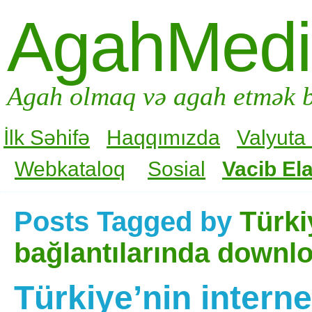
AgahMed
Agah olmaq və agah etmək b
İlk Səhifə
Haqqımızda
Valyuta
Webkataloq
Sosial
Vacib Ela
Posts Tagged by
Türki
bağlantılarında downlo
Türkiye’nin interne