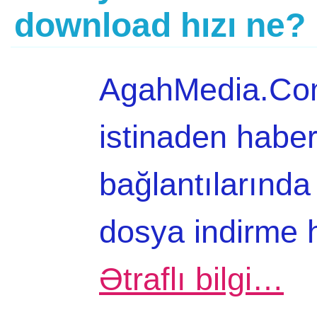
download hızı ne?
AgahMedia.Com
istinaden haber
bağlantılarınd
dosya indirme h
Ətraflı bilgi…