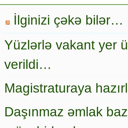
İlginizi çəkə bilər…
Yüzlərlə vakant yer 
verildi…
Magistraturaya hazır
Daşınmaz əmlak baza