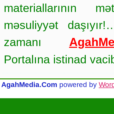
materiallarının mə
məsuliyyət daşıyır!
AgahMe
zamanı
Portalına istinad vac
AgahMedia.Com
powered by
Wor