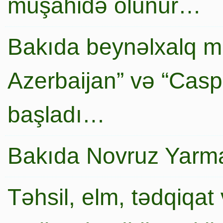
müşahidə olunur…
Bakıda beynəlxalq mi
Azerbaijan” və “Caspi
başladı…
Bakıda Novruz Yarma
Təhsil, elm, tədqiqat 