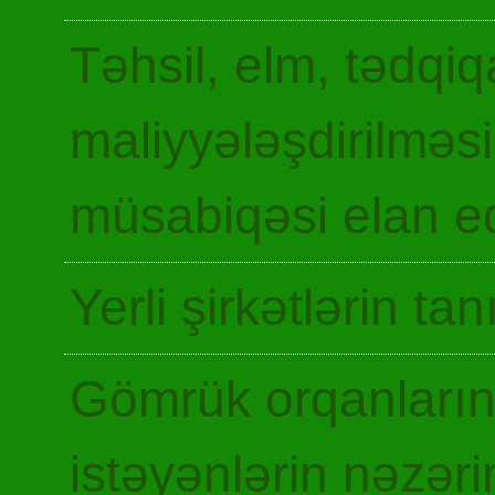
Təhsil, elm, tədqiq
maliyyələşdirilməsi
müsabiqəsi elan ed
Yerli şirkətlərin ta
Gömrük orqanların
istəyənlərin nəzəri