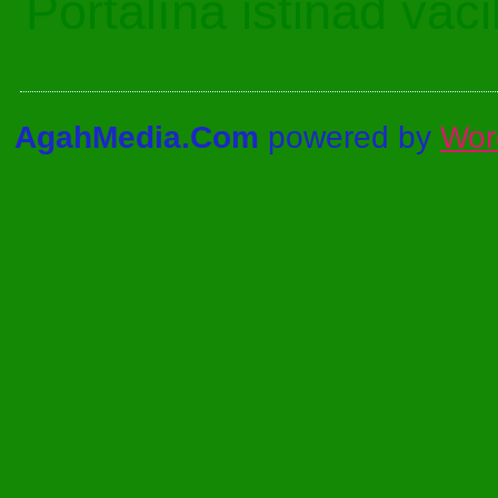
Portalına istinad vac
AgahMedia.Com
powered by
Wor