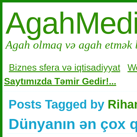
AgahMed
Agah olmaq və agah etmək 
Biznes sfera və i
qtisadiyyat
W
Saytımızda Təmir Gedir!...
Posts Tagged by
Riha
Dünyanın ən çox 