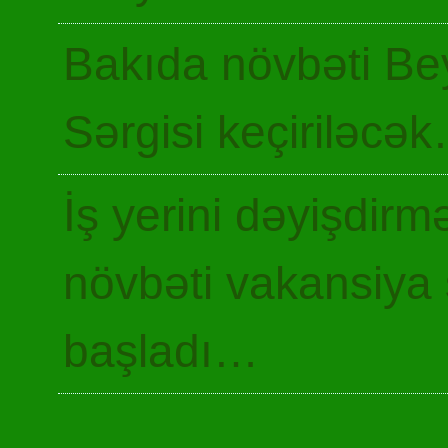
Bakıda növbəti Be
Sərgisi keçiriləcə
İş yerini dəyişdir
növbəti vakansiya 
başladı…