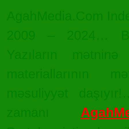
AgahMedia.Com Inde
2009 – 2024… Bü
Yazıların mətninə 
materiallarının mə
məsuliyyət daşıyır!
AgahMe
zamanı