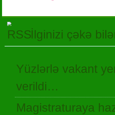
İlginizi çəkə bil
Yüzlərlə vakant y
verildi…
Magistraturaya haz