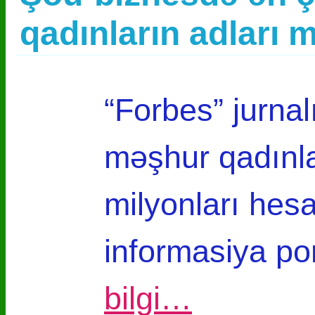
qadınların adları 
“Forbes” jurna
məşhur qadınla
milyonları he
informasiya po
bilgi…