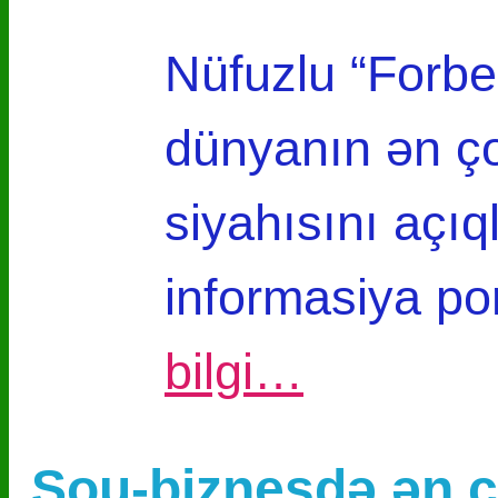
Nüfuzlu “Forbes
dünyanın ən ç
siyahısını açı
informasiya po
bilgi…
Şou-biznesdə ən ç