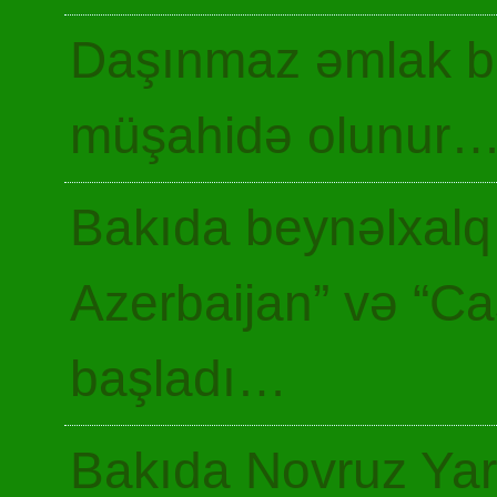
Daşınmaz əmlak ba
müşahidə olunur
Bakıda beynəlxalq 
Azerbaijan” və “Ca
başladı…
Bakıda Novruz Yar