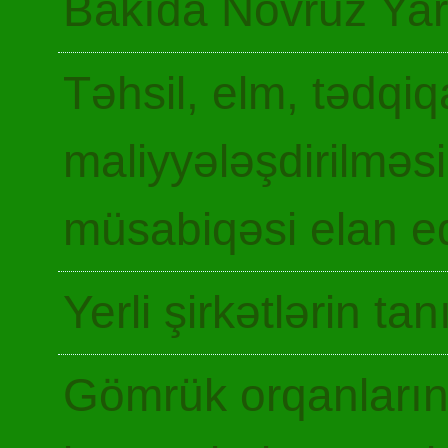
Bakıda Novruz Yar
Təhsil, elm, tədqiq
maliyyələşdirilməsi
müsabiqəsi elan ed
Yerli şirkətlərin ta
Gömrük orqanların