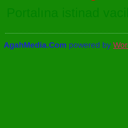
Portalına istinad vac
AgahMedia.Com
powered by
Wor