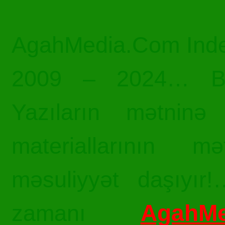
AgahMedia.Com Inde
2009 – 2024… Bü
Yazıların mətninə 
materiallarının mə
məsuliyyət daşıyır!
AgahMe
zamanı