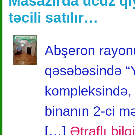
Masazırda ucuz qi
təcili satılır…
Abşeron rayon
qəsəbəsində “Y
kompleksində, y
binanın 2-ci m
[…]
Ətraflı bil