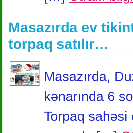
Masazırda ev tikin
torpaq satılır…
Masazırda, Duz
kənarında 6 sot
Torpaq sahəsi e