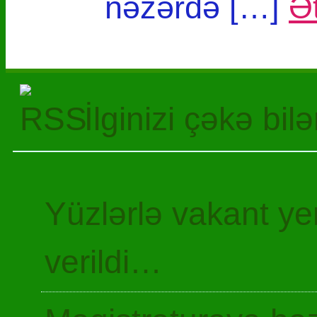
nəzərdə […]
Ət
İlginizi çəkə bil
Yüzlərlə vakant y
verildi…