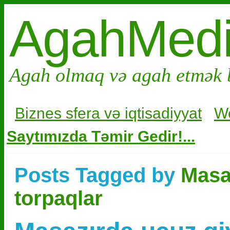
AgahMed
Agah olmaq və agah etmək 
Biznes sfera və i
qtisadiyyat
W
Saytımızda Təmir Gedir!...
Posts Tagged by
Masaz
torpaqlar