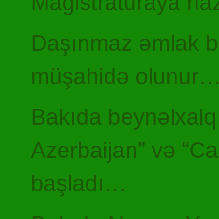
Magistraturaya haz
Daşınmaz əmlak ba
müşahidə olunur
Bakıda beynəlxalq 
Azerbaijan” və “Ca
başladı…