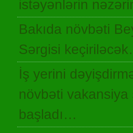
istəyənlərin nəzəri
Bakıda növbəti Be
Sərgisi keçiriləcə
İş yerini dəyişdir
növbəti vakansiya 
başladı…