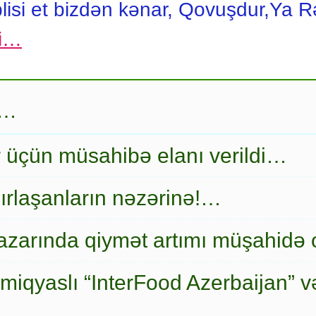
blisi et bizdən kənar, Qovuşdur,Ya
gi…
r…
r üçün müsahibə elanı verildi…
ırlaşanların nəzərinə!…
zarında qiymət artımı müşahidə
miqyaslı “InterFood Azerbaijan” v