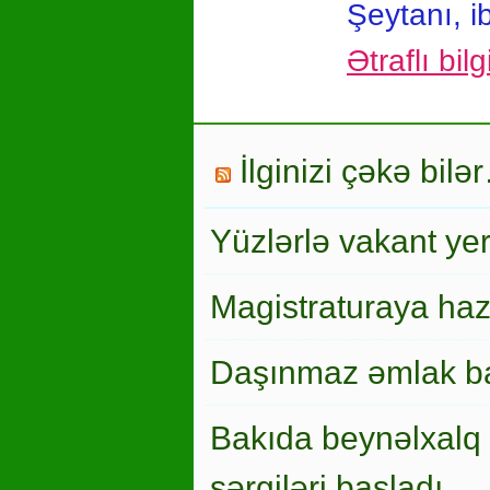
Şeytanı, i
Ətraflı bil
İlginizi çəkə bilə
Yüzlərlə vakant ye
Magistraturaya haz
Daşınmaz əmlak ba
Bakıda beynəlxalq 
sərgiləri başladı…