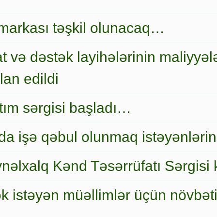
markası təşkil olunacaq…
t və dəstək layihələrinin maliyyələ
an edildi
nıtım sərgisi başladı…
a işə qəbul olunmaq istəyənlərin
nəlxalq Kənd Təsərrüfatı Sərgisi 
ək istəyən müəllimlər üçün növbət
…