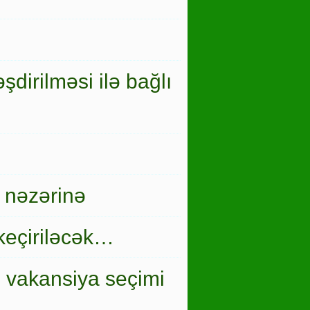
şdirilməsi ilə bağlı
 nəzərinə
keçiriləcək…
i vakansiya seçimi