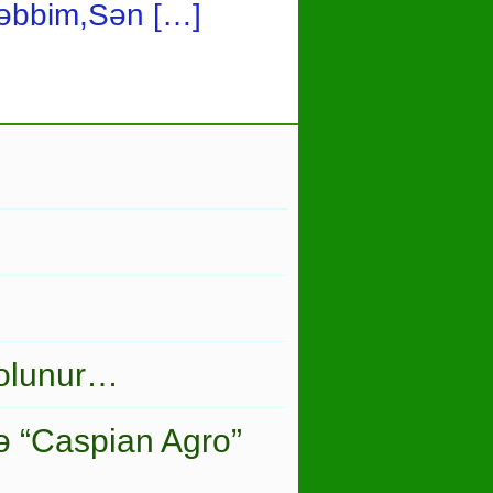
 Rəbbim,Sən […]
 olunur…
ə “Caspian Agro”