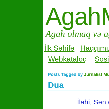
Agah
Agah olmaq və a
İlk Səhifə
Haqqımı
Webkataloq
Sosi
Posts Tagged by
Jurnalist M
Dua
İlahi, Sən