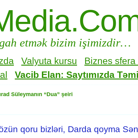
Media.Co
gah etmək bizim işimizdir…
zda
Valyuta kursu
Biznes sfera 
al
Vacib Elan: Saytımızda Təmir
urad Süleymanın “Dua” şeiri
 özün qoru bizləri, Darda qoyma Sən s