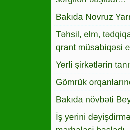
Bakıda Novruz Yar
Təhsil, elm, tədqiqa
qrant müsabiqəsi el
Yerli şirkətlərin ta
Gömrük orqanlarınd
Bakıda növbəti Bey
İş yerini dəyişdirm
mərhələsi başladı