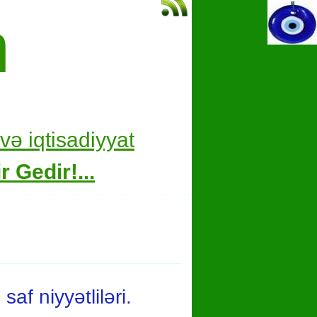
m
və i
qtisadiyyat
 Gedir!...
af niyyətliləri.