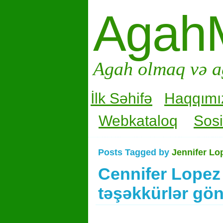
Agah
Agah olmaq və a
İlk Səhifə
Haqqımı
Webkataloq
Sosi
Posts Tagged by
Jennifer L
Cennifer Lopez
təşəkkürlər gö