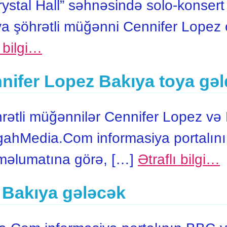
ystal Hall” səhnəsində solo-konsert 
 şöhrətli müğənni Cennifer Lopez ö
ı bilgi…
ifer Lopez Bakıya toya gəld
rətli müğənnilər Cennifer Lopez və
AgahMedia.Com informasiya portalın
 məlumatına görə, […]
Ətraflı bilgi…
 Bakıya gələcək