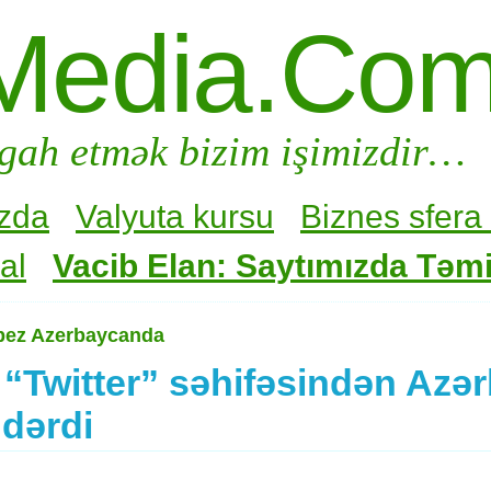
Media.Co
gah etmək bizim işimizdir…
zda
Valyuta kursu
Biznes sfera 
al
Vacib Elan: Saytımızda Təmir
opez Azerbaycanda
 “Twitter” səhifəsindən Azə
ndərdi