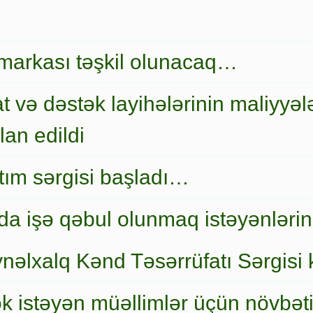
markası təşkil olunacaq…
t və dəstək layihələrinin maliyyələ
an edildi
nıtım sərgisi başladı…
a işə qəbul olunmaq istəyənlərin
nəlxalq Kənd Təsərrüfatı Sərgisi 
ək istəyən müəllimlər üçün növbət