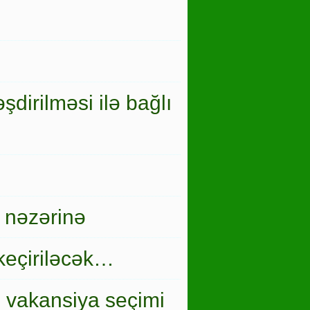
şdirilməsi ilə bağlı
 nəzərinə
keçiriləcək…
i vakansiya seçimi