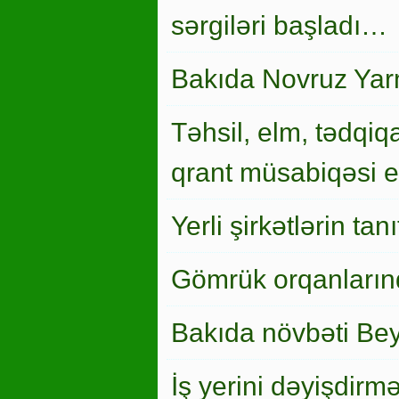
sərgiləri başladı…
Bakıda Novruz Yar
Təhsil, elm, tədqiqa
qrant müsabiqəsi el
Yerli şirkətlərin ta
Gömrük orqanlarınd
Bakıda növbəti Bey
İş yerini dəyişdirm