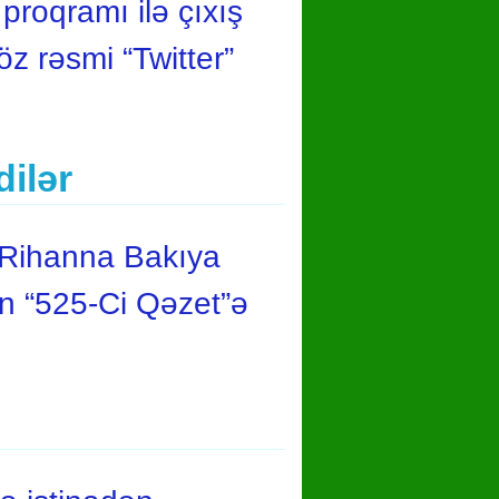
proqramı ilə çıxış
z rəsmi “Twitter”
ilər
 Rihanna Bakıya
ın “525-Ci Qəzet”ə