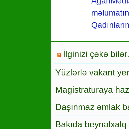
AgahMedia
məlumatın
Qadınları
İlginizi çəkə bilə
Yüzlərlə vakant ye
Magistraturaya haz
Daşınmaz əmlak ba
Bakıda beynəlxalq 