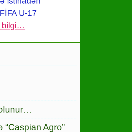
ə istinadən
 FİFA U-17
ı bilgi…
 olunur…
ə “Caspian Agro”