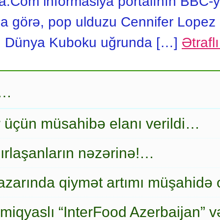
.Com informasiya portalının BBC-y
a görə, pop ulduzu Cennifer Lopez
n Dünya Kuboku uğrunda […]
Ətrafl
r…
r üçün müsahibə elanı verildi…
ırlaşanların nəzərinə!…
zarında qiymət artımı müşahidə
miqyaslı “InterFood Azerbaijan” v