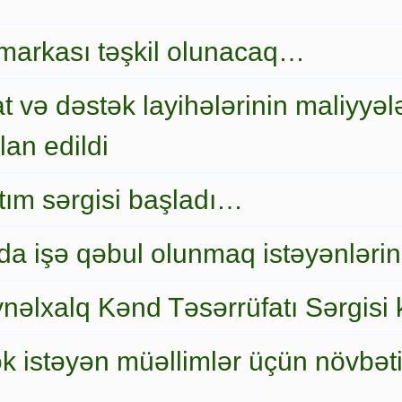
markası təşkil olunacaq…
t və dəstək layihələrinin maliyyələ
an edildi
nıtım sərgisi başladı…
a işə qəbul olunmaq istəyənlərin
nəlxalq Kənd Təsərrüfatı Sərgisi 
ək istəyən müəllimlər üçün növbət
…