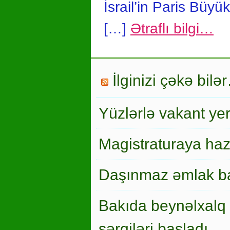
İsrail’in Paris Büyük
[…]
Ətraflı bilgi…
İlginizi çəkə bilə
Yüzlərlə vakant ye
Magistraturaya haz
Daşınmaz əmlak ba
Bakıda beynəlxalq 
sərgiləri başladı…