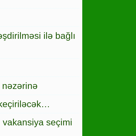
şdirilməsi ilə bağlı
 nəzərinə
keçiriləcək…
i vakansiya seçimi