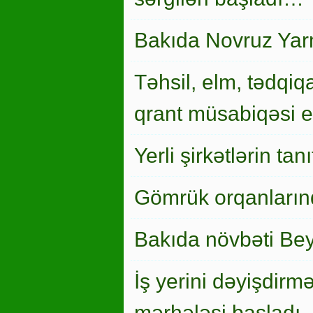
Bakıda Novruz Yar
Təhsil, elm, tədqiqa
qrant müsabiqəsi el
Yerli şirkətlərin ta
Gömrük orqanlarınd
Bakıda növbəti Bey
İş yerini dəyişdirm
mərhələsi başladı