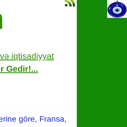
m
və i
qtisadiyyat
 Gedir!...
rine göre, Fransa,