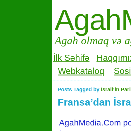
Agah
Agah olmaq və a
İlk Səhifə
Haqqımı
Webkataloq
Sosi
Posts Tagged by
İsrail’in Pa
Fransa’dan İsra
AgahMedia.Com port