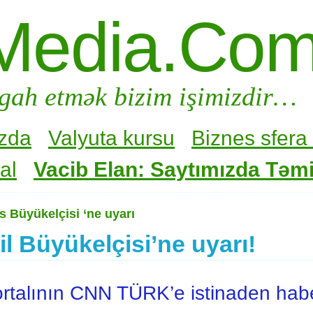
Media.Co
gah etmək bizim işimizdir…
zda
Valyuta kursu
Biznes sfera 
al
Vacib Elan: Saytımızda Təmir
ris Büyükelçisi ‘ne uyarı
il Büyükelçisi’ne uyarı!
alının CNN TÜRK’e istinaden habe