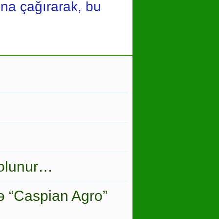
ı’na çağırarak, bu
 olunur…
ə “Caspian Agro”