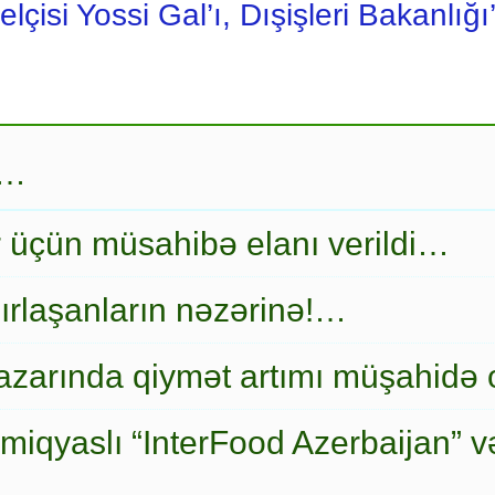
elçisi Yossi Gal’ı, Dışişleri Bakanlığ
r…
r üçün müsahibə elanı verildi…
ırlaşanların nəzərinə!…
zarında qiymət artımı müşahidə
miqyaslı “InterFood Azerbaijan” v