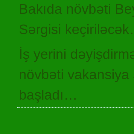
Bakıda növbəti Be
Sərgisi keçiriləcə
İş yerini dəyişdir
növbəti vakansiya 
başladı…