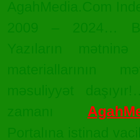
AgahMedia.Com Inde
2009 – 2024… Bü
Yazıların mətninə 
materiallarının mə
məsuliyyət daşıyır!
AgahMe
zamanı
Portalına istinad vac