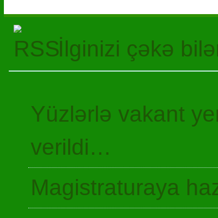
İlginizi çəkə bil
Yüzlərlə vakant y
verildi…
Magistraturaya haz