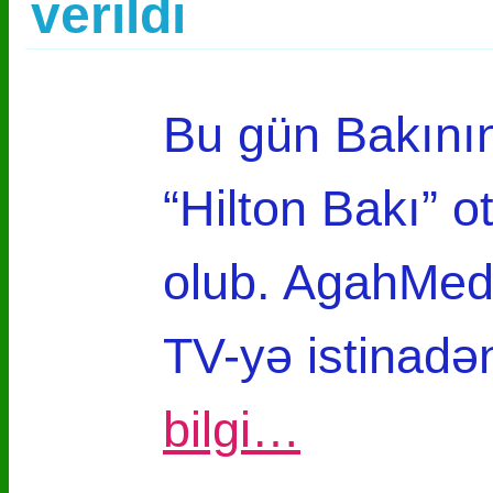
verildi
Bu gün Bakını
“Hilton Bakı” o
olub. AgahMedi
TV-yə istinad
bilgi…