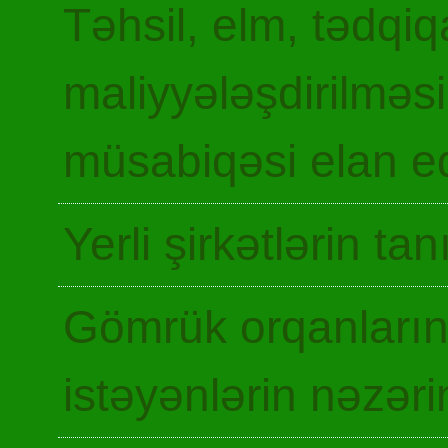
Təhsil, elm, tədqiq
maliyyələşdirilməsi
müsabiqəsi elan ed
Yerli şirkətlərin ta
Gömrük orqanların
istəyənlərin nəzəri