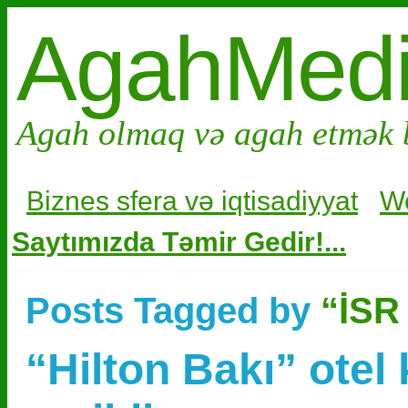
AgahMed
Agah olmaq və agah etmək 
Biznes sfera və i
qtisadiyyat
W
Saytımızda Təmir Gedir!...
Posts Tagged by
“İSR
“Hilton Bakı” otel