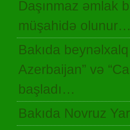
Daşınmaz əmlak ba
müşahidə olunur
Bakıda beynəlxalq 
Azerbaijan” və “Ca
başladı…
Bakıda Novruz Yar