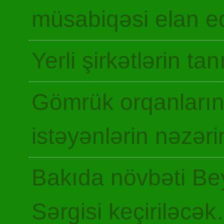
müsabiqəsi elan ed
Yerli şirkətlərin ta
Gömrük orqanların
istəyənlərin nəzəri
Bakıda növbəti Be
Sərgisi keçiriləcə