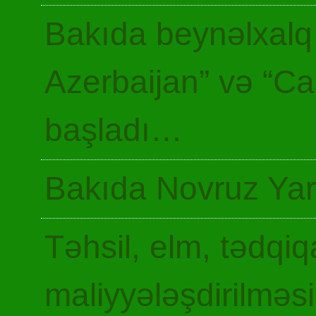
Bakıda beynəlxalq 
Azerbaijan” və “Ca
başladı…
Bakıda Novruz Yar
Təhsil, elm, tədqiq
maliyyələşdirilməsi