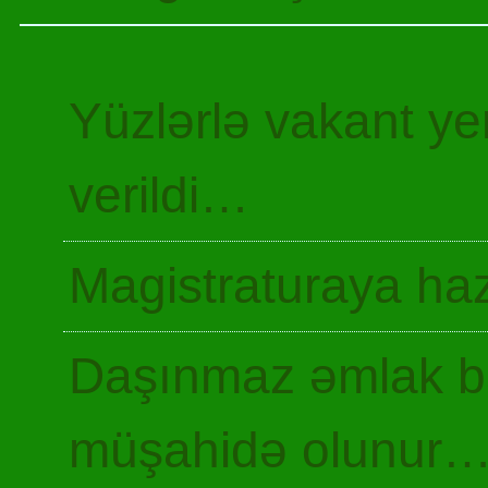
Yüzlərlə vakant y
verildi…
Magistraturaya haz
Daşınmaz əmlak ba
müşahidə olunur