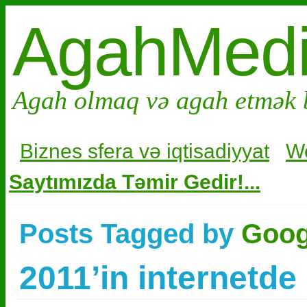
AgahMed
Agah olmaq və agah etmək 
Biznes sfera və i
qtisadiyyat
W
Saytımızda Təmir Gedir!...
Posts Tagged by
Googl
2011’in internetde