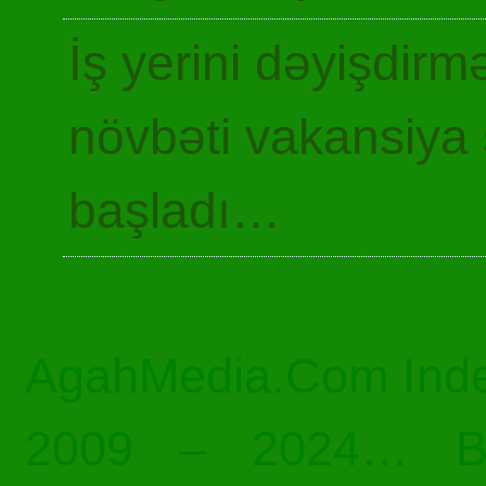
İş yerini dəyişdir
növbəti vakansiya 
başladı…
AgahMedia.Com Inde
2009 – 2024… Bü