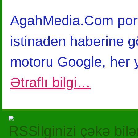
AgahMedia.Com por
istinaden haberine g
motoru Google, her yı
Ətraflı bilgi…
İlginizi çəkə bil