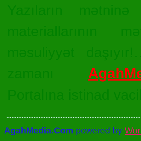
Yazıların mətninə 
materiallarının mə
məsuliyyət daşıyır!
AgahMe
zamanı
Portalına istinad vac
AgahMedia.Com
powered by
Wor