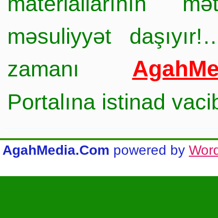
materiallarının mə
məsuliyyət daşıyır!
AgahMe
zamanı
Portalına istinad vac
AgahMedia.Com
powered by
Wor