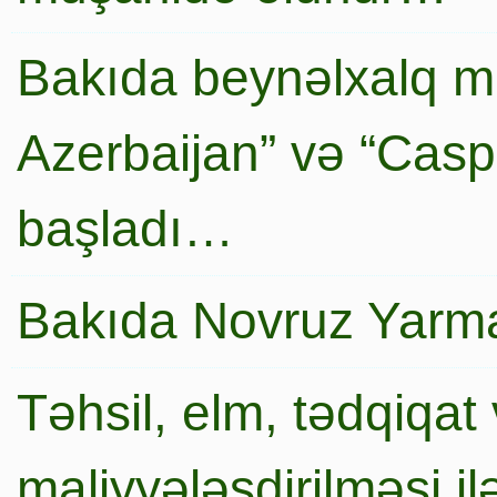
Bakıda beynəlxalq mi
Azerbaijan” və “Caspi
başladı…
Bakıda Novruz Yarma
Təhsil, elm, tədqiqat 
maliyyələşdirilməsi i