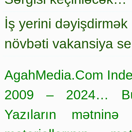
İş yerini dəyişdirmək
növbəti vakansiya s
AgahMedia.Com Inde
2009 – 2024… Büt
Yazıların mətninə 