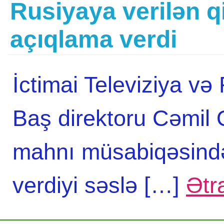
Rusiyaya verilən 
açıqlama verdi
İctimai Televiziya və
Baş direktoru Cəmil 
mahnı müsabiqəsind
verdiyi səslə […]
Ətra