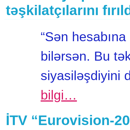
təşkilatçılarını fır
“Sən hesabına 
bilərsən. Bu t
siyasiləşdiyini
bilgi…
İTV “Eurovision-2