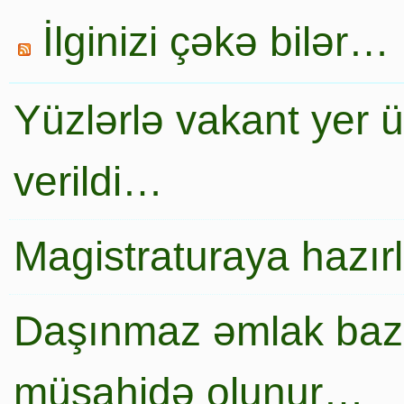
İlginizi çəkə bilər…
Yüzlərlə vakant yer 
verildi…
Magistraturaya hazır
Daşınmaz əmlak baza
müşahidə olunur…