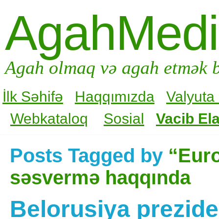
AgahMed
Agah olmaq və agah etmək b
İlk Səhifə
Haqqımızda
Valyuta
Webkataloq
Sosial
Vacib Ela
Posts Tagged by
“Euro
səsvermə haqqında
Belorusiya prezide