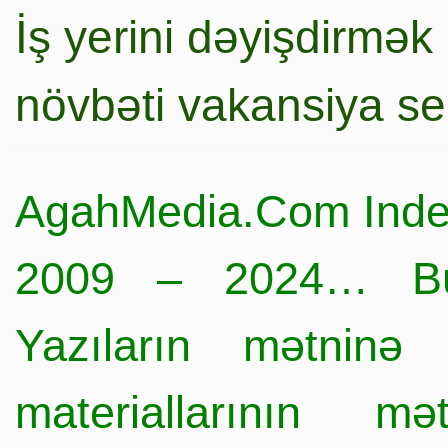
İş yerini dəyişdirmək
növbəti vakansiya s
AgahMedia.Com Inde
2009 – 2024… Büt
Yazıların mətninə 
materiallarının mə