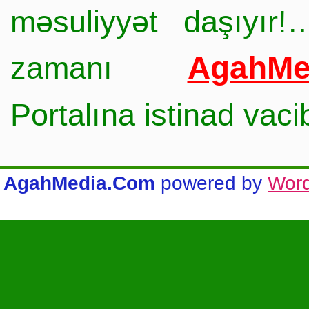
məsuliyyət daşıyır!
AgahMe
zamanı
Portalına istinad vac
AgahMedia.Com
powered by
Wor