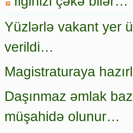
İlginizi çəkə bilər…
Yüzlərlə vakant yer 
verildi…
Magistraturaya hazır
Daşınmaz əmlak baza
müşahidə olunur…