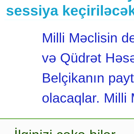
sessiya keçiriləcə
Milli Məclisin 
və Qüdrət Həsə
Belçikanın pay
olacaqlar. Milli