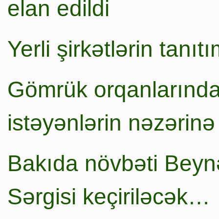
elan edildi
Yerli şirkətlərin tanı
Gömrük orqanlarında
istəyənlərin nəzərinə
Bakıda növbəti Beynə
Sərgisi keçiriləcək…