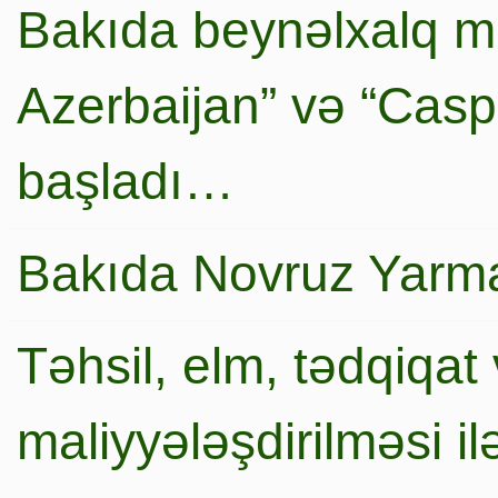
Bakıda beynəlxalq mi
Azerbaijan” və “Caspi
başladı…
Bakıda Novruz Yarma
Təhsil, elm, tədqiqat 
maliyyələşdirilməsi i