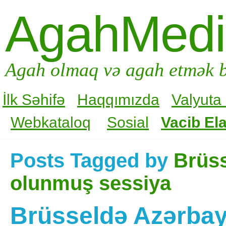
AgahMed
Agah olmaq və agah etmək b
İlk Səhifə
Haqqımızda
Valyuta
Webkataloq
Sosial
Vacib Ela
Posts Tagged by
Brüs
olunmuş sessiya
Brüsseldə Azərba