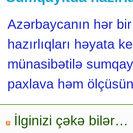
Azərbaycanın hər bir
hazırlıqları həyata ke
münasibətilə sumqayıt
paxlava həm ölçüsü
İlginizi çəkə bilər…