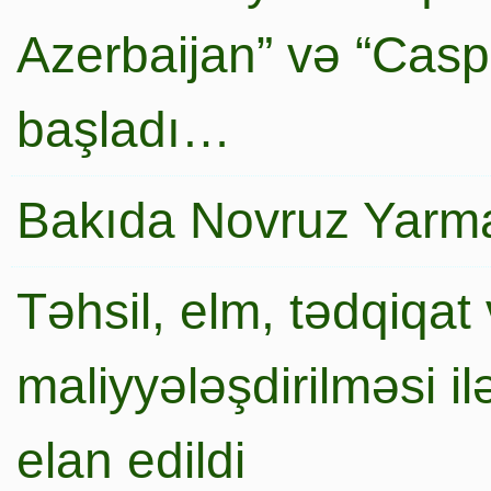
Azerbaijan” və “Caspi
başladı…
Bakıda Novruz Yarma
Təhsil, elm, tədqiqat 
maliyyələşdirilməsi i
elan edildi