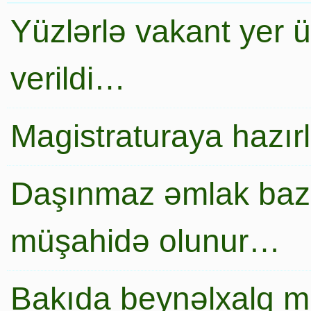
Yüzlərlə vakant yer 
verildi…
Magistraturaya hazır
Daşınmaz əmlak baza
müşahidə olunur…
Bakıda beynəlxalq mi