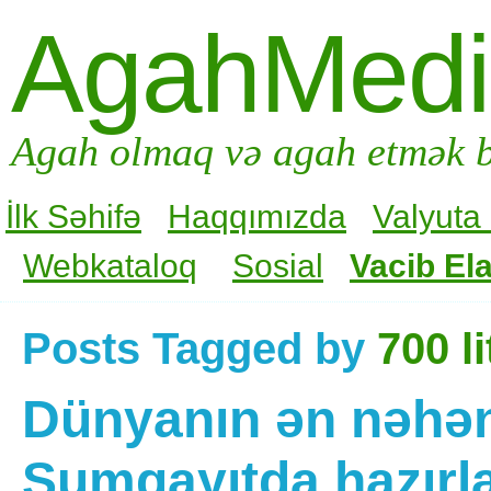
AgahMed
Agah olmaq və agah etmək b
İlk Səhifə
Haqqımızda
Valyuta
Webkataloq
Sosial
Vacib Ela
Posts Tagged by
700 l
Dünyanın ən nəhən
Sumqayıtda hazırl