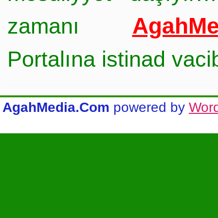
AgahMe
zamanı
Portalına istinad vac
AgahMedia.Com
powered by
Wor