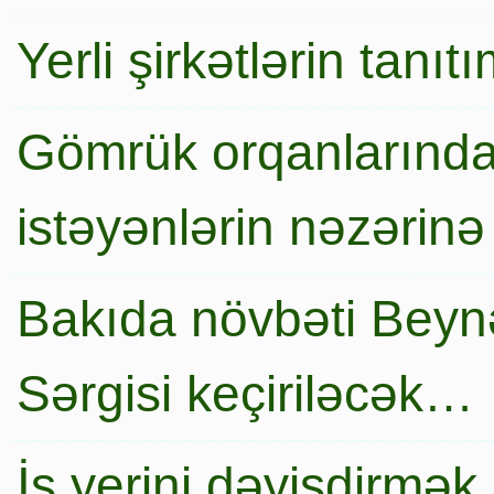
Yerli şirkətlərin tanı
Gömrük orqanlarında
istəyənlərin nəzərinə
Bakıda növbəti Beynə
Sərgisi keçiriləcək…
İş yerini dəyişdirmək