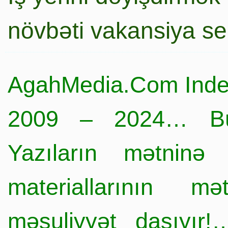
növbəti vakansiya s
AgahMedia.Com Inde
2009 – 2024… Büt
Yazıların mətninə 
materiallarının mə
məsuliyyət daşıyır!