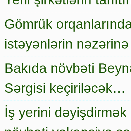
Gömrük orqanlarında
istəyənlərin nəzərinə
Bakıda növbəti Beynə
Sərgisi keçiriləcək…
İş yerini dəyişdirmək