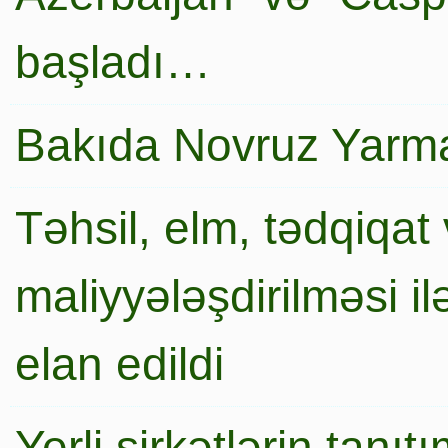
başladı…
Bakıda Novruz Yarma
Təhsil, elm, tədqiqat 
maliyyələşdirilməsi i
elan edildi
Yerli şirkətlərin tanı