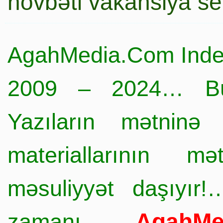
növbəti vakansiya s
AgahMedia.Com Inde
2009 – 2024… Büt
Yazıların mətninə 
materiallarının mə
məsuliyyət daşıyır!
AgahMe
zamanı