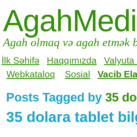
AgahMed
Agah olmaq və agah etmək b
İlk Səhifə
Haqqımızda
Valyuta
Webkataloq
Sosial
Vacib Ela
Posts Tagged by
35 do
35 dolara tablet bi