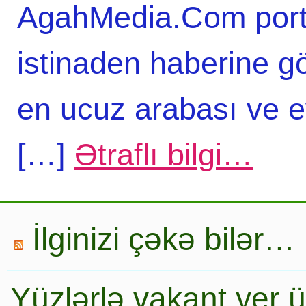
AgahMedia.Com porta
istinaden haberine g
en ucuz arabası ve e
[…]
Ətraflı bilgi…
İlginizi çəkə bilər…
Yüzlərlə vakant yer 