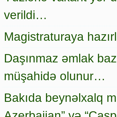
verildi…
Magistraturaya hazır
Daşınmaz əmlak baza
müşahidə olunur…
Bakıda beynəlxalq mi
Azerbaijan” və “Caspi