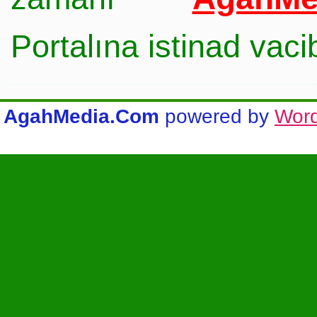
Portalına istinad vac
AgahMedia.Com
powered by
Wor