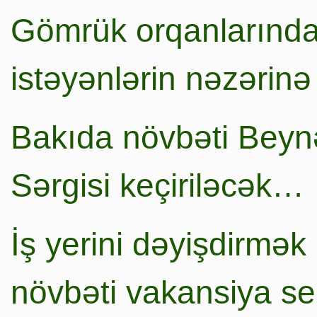
Gömrük orqanlarında
istəyənlərin nəzərinə
Bakıda növbəti Beynə
Sərgisi keçiriləcək…
İş yerini dəyişdirmək
növbəti vakansiya s