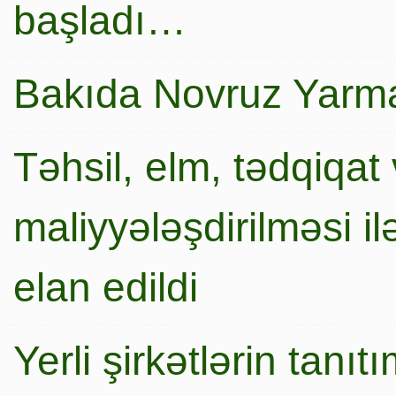
başladı…
Bakıda Novruz Yarma
Təhsil, elm, tədqiqat 
maliyyələşdirilməsi i
elan edildi
Yerli şirkətlərin tanı