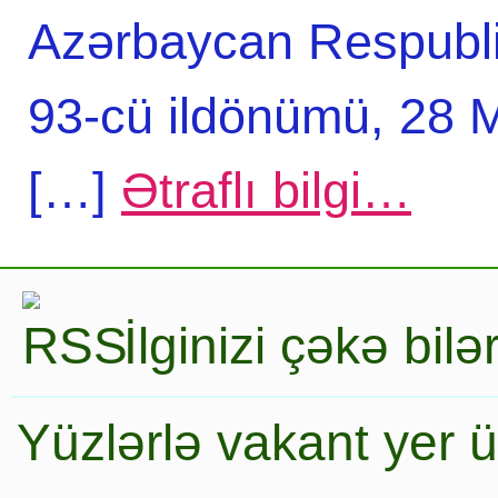
Azərbaycan Respubli
93-cü ildönümü, 28 
[…]
Ətraflı bilgi…
İlginizi çəkə bil
Yüzlərlə vakant yer 