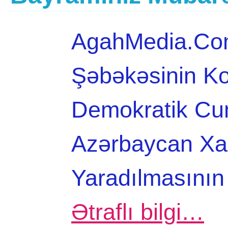
AgahMedia.Com
Şəbəkəsinin Kol
Demokratik Cu
Azərbaycan Xal
Yaradılmasının
Ətraflı bilgi…