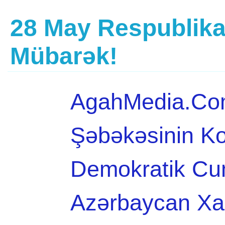
28 May Respublik
Mübarək!
AgahMedia.Com
Şəbəkəsinin Kol
Demokratik Cu
Azərbaycan Xal