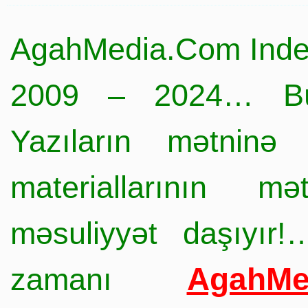
AgahMedia.Com Inde
2009 – 2024… Büt
Yazıların mətninə 
materiallarının mə
məsuliyyət daşıyır!
AgahMe
zamanı