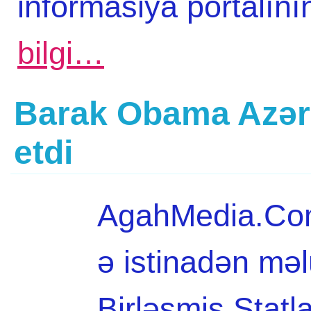
informasiya portalın
bilgi…
Barak Obama Azərb
etdi
AgahMedia.Com
ə istinadən mə
Birləşmiş Ştatl