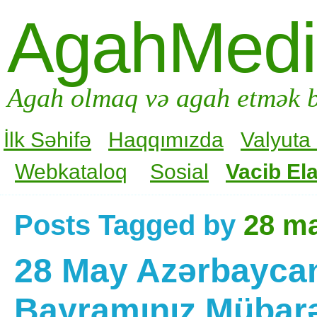
AgahMed
Agah olmaq və agah etmək b
İlk Səhifə
Haqqımızda
Valyuta
Webkataloq
Sosial
Vacib Ela
Posts Tagged by
28 m
28 May Azərbayca
Bayramınız Mübar