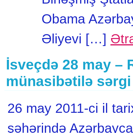
Obama Azərbay
Əliyevi […]
Ətra
İsveçdə 28 may – 
münasibətilə sərgi
26 may 2011-ci il tar
şəhərində Azərbayca