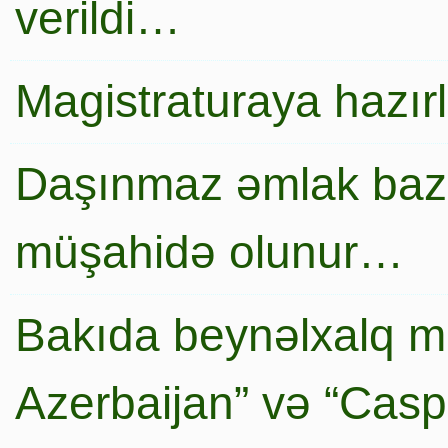
verildi…
Magistraturaya hazır
Daşınmaz əmlak baza
müşahidə olunur…
Bakıda beynəlxalq mi
Azerbaijan” və “Caspi